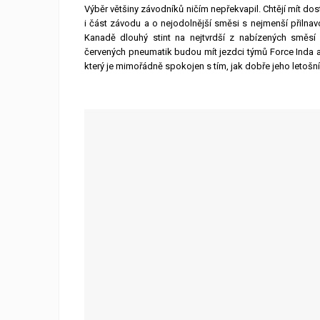
Výběr většiny závodníků ničím nepřekvapil. Chtějí mít dos
i část závodu a o nejodolnější směsi s nejmenší přilnavo
Kanadě dlouhý stint na nejtvrdší z nabízených směsí
červených pneumatik budou mít jezdci týmů Force Inda a
který je mimořádně spokojen s tím, jak dobře jeho letošn