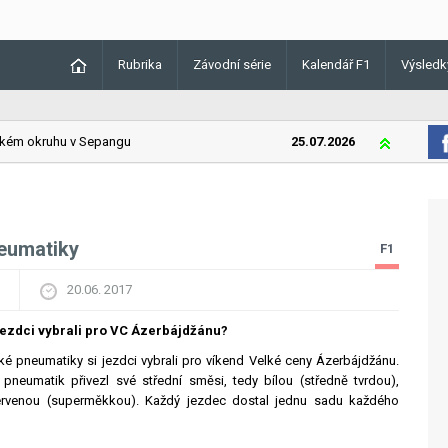
Rubrika
Závodní série
Kalendář F1
Výsledk
m okruhu v Sepangu
25.07.2026
Lando Norris
neumatiky
F1
20.06. 2017
jezdci vybrali pro VC Ázerbájdžánu?
, jaké pneumatiky si jezdci vybrali pro víkend Velké ceny Ázerbájdžánu.
pneumatik přivezl své střední směsi, tedy bílou (středně tvrdou),
ervenou (superměkkou). Každý jezdec dostal jednu sadu každého