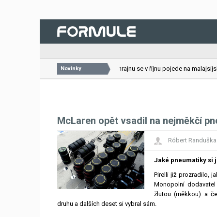
26.07.2026
VC Bahrajnu se v říjnu pojede na malajsijské
Novinky
McLaren opět vsadil na nejměkčí p
Róbert Randuška
Jaké pneumatiky si 
Pirelli již prozradilo
Monopolní dodavatel 
žlutou (měkkou) a č
druhu a dalších deset si vybral sám.