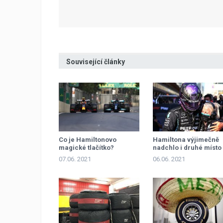
Související články
Co je Hamiltonovo
Hamiltona výjimečně
magické tlačítko?
nadchlo i druhé místo
07.06. 2021
06.06. 2021