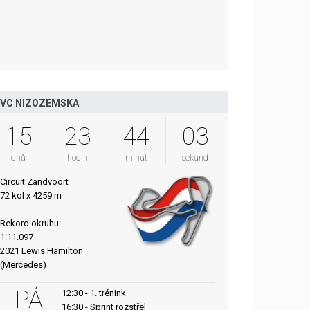
VC NIZOZEMSKA
15
23
44
02
dnů
hodin
minut
sekund
Circuit Zandvoort
72 kol x 4259 m
Rekord okruhu:
1:11.097
2021 Lewis Hamilton
(Mercedes)
PÁ
12:30 - 1. trénink
16:30 - Sprint rozstřel