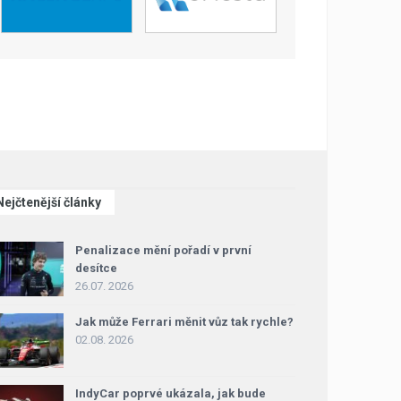
Nejčtenější články
Penalizace mění pořadí v první
desítce
26.07. 2026
Jak může Ferrari měnit vůz tak rychle?
02.08. 2026
IndyCar poprvé ukázala, jak bude