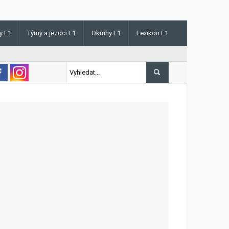
y F1
Týmy a jezdci F1
Okruhy F1
Lexikon F1
 v Maďarsku letos poprvé vyhrál kvalifikaci