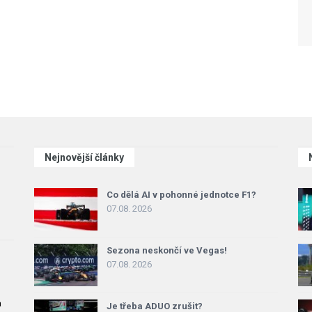
Nejnovější články
Co dělá AI v pohonné jednotce F1?
07.08. 2026
Sezona neskončí ve Vegas!
07.08. 2026
a
Je třeba ADUO zrušit?