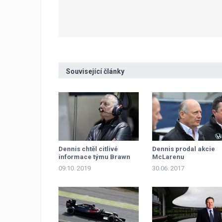
Související články
Dennis chtěl citlivé
Dennis prodal akcie
informace týmu Brawn
McLarenu
GP
09.10. 2019
30.06. 2017