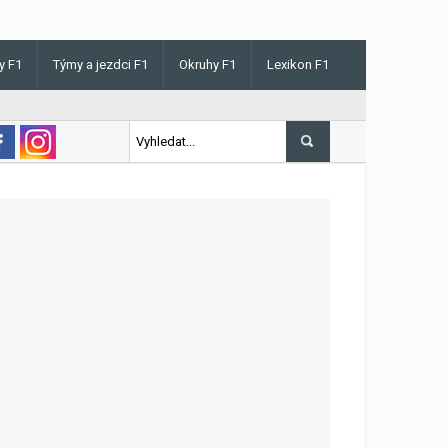
y F1
Týmy a jezdci F1
Okruhy F1
Lexikon F1
s v Maďarsku letos poprvé vyhrál kvalifikaci