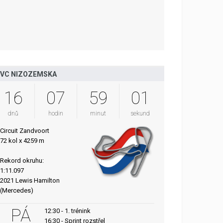
VC NIZOZEMSKA
16
07
59
00
dnů
hodin
minut
sekund
Circuit Zandvoort
72 kol x 4259 m
Rekord okruhu:
1:11.097
2021 Lewis Hamilton
(Mercedes)
PÁ
12:30 - 1. trénink
16:30 - Sprint rozstřel