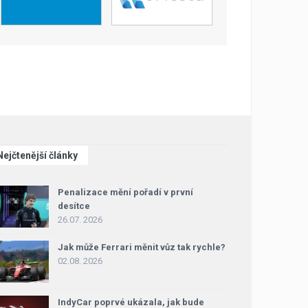
Nejčtenější články
Penalizace mění pořadí v první
desítce
26.07. 2026
Jak může Ferrari měnit vůz tak rychle?
02.08. 2026
IndyCar poprvé ukázala, jak bude