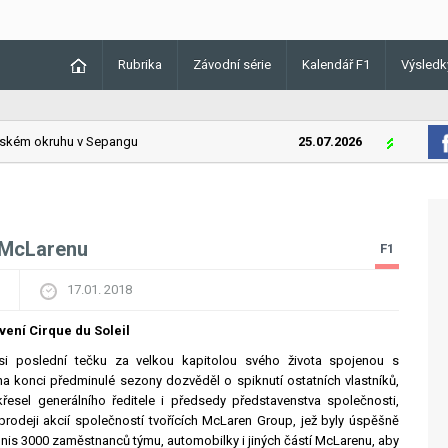
Rubrika
Závodní série
Kalendář F1
Výsledk
ém okruhu v Sepangu
25.07.2026
Lando Norri
i McLarenu
F1
17.01. 2018
vení Cirque du Soleil
si poslední tečku za velkou kapitolou svého života spojenou s
 konci předminulé sezony dozvěděl o spiknutí ostatních vlastníků,
řesel generálního ředitele i předsedy představenstva společnosti,
rodeji akcií společností tvořících McLaren Group, jež byly úspěšně
nis 3000 zaměstnanců týmu, automobilky i jiných částí McLarenu, aby