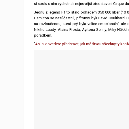
si spolu s ním vychutnali nejnovější představení Cirque du 
Jednu z legend F1 to stálo odhadem 350 000 liber (10 0
Hamilton se nezúčastnil, přítomni byli David Coulthard i
na rozloučenou, která prý byla velice emocionální, ale d
Nikiho Laudy, Alaina Prosta, Ayrtona Senny, Miky Häkki
pořádkem.
"
Asi si dovedete představit, jak mě štvou všechny ty konf