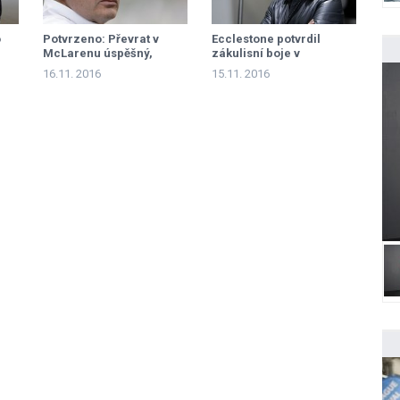
o
Potvrzeno: Převrat v
Ecclestone potvrdil
McLarenu úspěšný,
zákulisní boje v
Dennis odchází
McLarenu
16.11. 2016
15.11. 2016