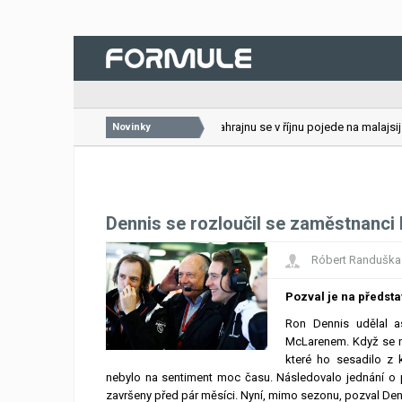
26.07.2026
VC Bahrajnu se v říjnu pojede na malajsijsk
Novinky
Dennis se rozloučil se zaměstnanc
Róbert Randuška
Pozval je na předsta
Ron Dennis udělal a
McLarenem. Když se na
které ho sesadilo z k
nebylo na sentiment moc času. Následovalo jednání o p
završeny před pár měsíci. Nyní, mimo sezonu, pozval Den