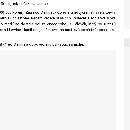
Soleil, neboli Cirkusu slunce.
00 000 korun). Zatímco Dennisův objev a úřadující mistr světa Lewis
 Bernie Ecclestone. Během večera si všichni vyslechli Dennisova slova
o médií se dostala pouze citace toho, jak člověk, který byl u titulů
nena i Lewise Hamiltona, zažertoval na účet své pověstné posedlosti
ety
," řekl Dennis a odpovědí mu byl výbuch smíchu.