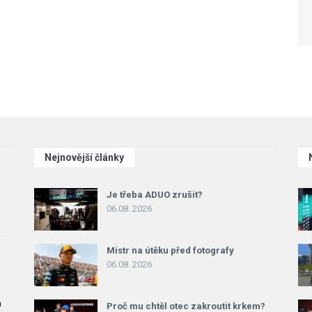
Nejnovější články
Je třeba ADUO zrušit?
06.08. 2026
Mistr na útěku před fotografy
06.08. 2026
a
Proč mu chtěl otec zakroutit krkem?