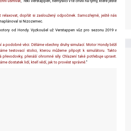
chni usmívat
," řekl Verstappen, nemyslící v té chvíli na týmy, které ještě
t relaxovat, dopřát si zasloužený odpočinek. Samozřejmě, ještě nás
 naplánoval si Nizozemec.
s motory od Hondy. Vyzkoušel už Verstappen vůz pro sezonu 2019 v
ení a podobné věci. Děláme všechny druhy simulací. Motor Hondy běží
áme testovací stolici, kterou můžeme připojit k simulátoru. Takto
převodovky, přenáší ohromné ​​síly. Chlazení také potřebuje upravit.
e dostatek lidí, kteří vědí, jak to provést správně.
"