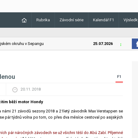
Rubrika
Závodní série
Kalendář F1
Výsledk
kém okruhu v Sepangu
25.07.2026
Lando Norr
olenou
F1
20.11. 2018
itím běží motor Hondy
za námi 21 závodů sezony 2018 a 21letý závodník Max Verstappen se
ase pár týdnů volna po tom, co přes dva měsíce cestoval po asijských
ních pár náročných závodech se už všichni těší do Abú Zabí. Příjemné