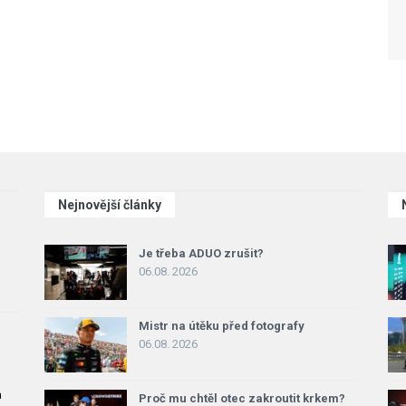
Nejnovější články
Je třeba ADUO zrušit?
06.08. 2026
Mistr na útěku před fotografy
06.08. 2026
a
Proč mu chtěl otec zakroutit krkem?