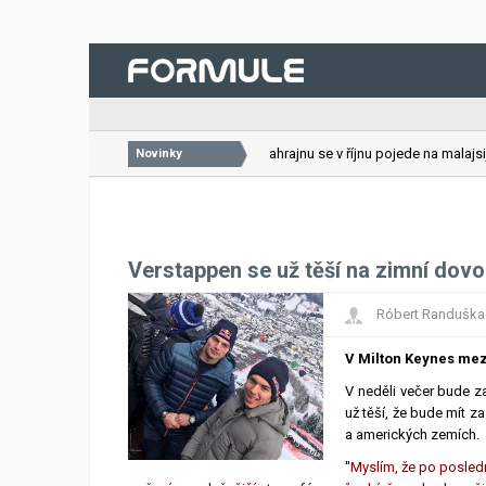
26.07.2026
VC Bahrajnu se v říjnu pojede na malajsijs
Novinky
Verstappen se už těší na zimní dov
Róbert Randuška
V Milton Keynes mez
V neděli večer bude 
už těší, že bude mít z
a amerických zemích.
"
Myslím, že po posled