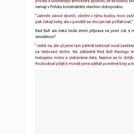
počasí a uvolněnější atmosféra způsobí, že se budou vši
nemají v Poháru konstruktérů všechno dobojováno.
"
Jakmile závod skončí, všichni v týmu budou moci začí
pak čekají testy, ale v pondělí se chci jen tak poflakovat,
"
Red Bull ale čeká tvrdá zimní příprava na první rok 
simulátoru?
"
Ještě ne, ale už jsme tam párkrát testovali nové zavěš
na testovací stolici. Na základně Red Bull Racingu m
testujeme motor a získáváme data. Nejvíce se to dotýká 
Rozhodnutí přejít k Hondě jsme udělali poměrně brzy a mám