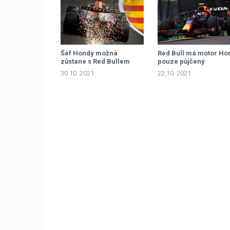
Šéf Hondy možná
Red Bull má motor Ho
zůstane s Red Bullem
pouze půjčený
30.10. 2021
22.10. 2021