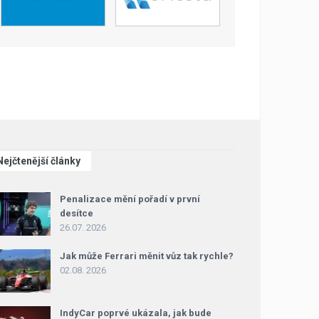
Nejčtenější články
Penalizace mění pořadí v první
desítce
26.07. 2026
Jak může Ferrari měnit vůz tak rychle?
02.08. 2026
IndyCar poprvé ukázala, jak bude