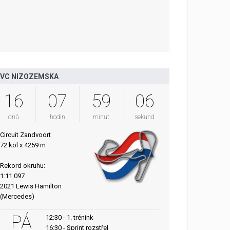
VC NIZOZEMSKA
16
07
59
05
dnů
hodin
minut
sekund
Circuit Zandvoort
72 kol x 4259 m
Rekord okruhu:
1:11.097
2021 Lewis Hamilton
(Mercedes)
PÁ
12:30 - 1. trénink
16:30 - Sprint rozstřel