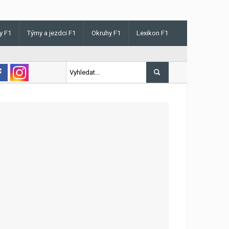
y F1
Týmy a jezdci F1
Okruhy F1
Lexikon F1
is v Maďarsku letos poprvé vyhrál kvalifikaci