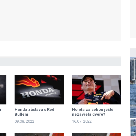
i
Honda zůstává s Red
Honda za sebou ještě
Bullem
nezavřela dveře?
09.08. 2022
16.07. 2022