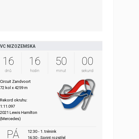
VC NIZOZEMSKA
16
16
49
59
dnů
hodin
minut
sekund
Circuit Zandvoort
72 kol x 4259 m
Rekord okruhu:
1:11.097
2021 Lewis Hamilton
(Mercedes)
PÁ
12:30 - 1. trénink
16:30 - Sprint rozstřel