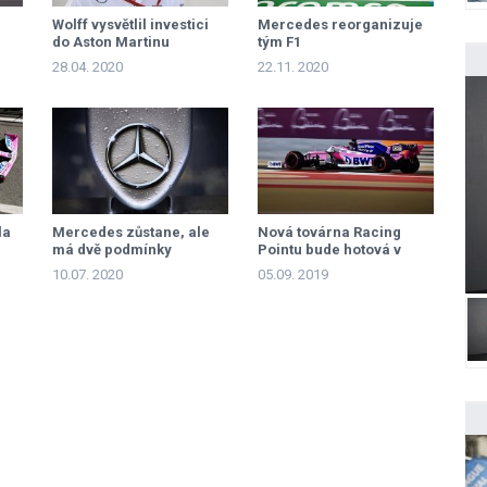
Wolff vysvětlil investici
Mercedes reorganizuje
do Aston Martinu
tým F1
28.04. 2020
22.11. 2020
la
Mercedes zůstane, ale
Nová továrna Racing
má dvě podmínky
Pointu bude hotová v
roce 2021
10.07. 2020
05.09. 2019