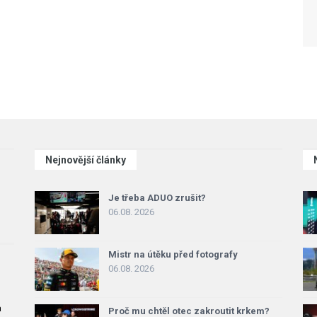
Nejnovější články
Je třeba ADUO zrušit?
06.08. 2026
Mistr na útěku před fotografy
06.08. 2026
a
Proč mu chtěl otec zakroutit krkem?