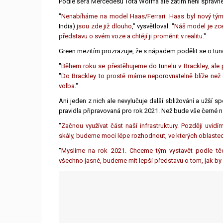
Podle šéfa Mercedesu Tota Wolffa ale zatím není správné
"
Nenabíháme na model Haas/Ferrari. Haas byl nový tým, 
India)
jsou zde již dlouho
," vysvětloval. "
Náš model je zce
představu o svém voze a chtějí ji proměnit v realitu.
"
Green mezitím prozrazuje, že s nápadem podělit se o tune
"
Během roku se přestěhujeme do tunelu v Brackley, ale 
"
Do Brackley to prostě máme neporovnatelně blíže než 
volba.
"
Ani jeden z nich ale nevylučuje další sbližování a užší
pravidla připravovaná pro rok 2021. Než bude vše černé n
"
Začnou využívat část naší infrastruktury. Později uv
skály, budeme moci lépe rozhodnout, ve kterých oblaste
"
Myslíme na rok 2021. Chceme tým vystavět podle těc
všechno jasné, budeme mít lepší představu o tom, jak by