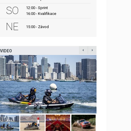
SO
12:00 - Sprint
16:00 - Kvalifikace
NE
15:00 - Závod
VIDEO