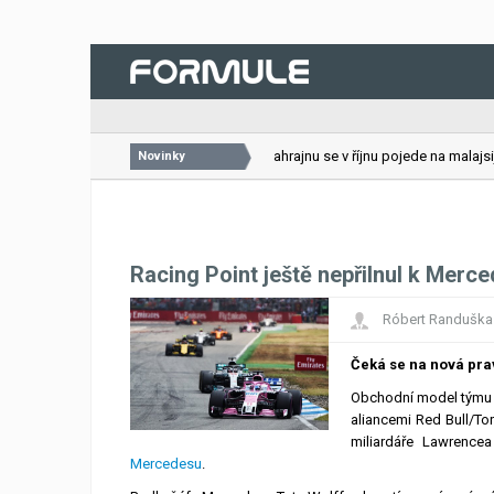
26.07.2026
VC Bahrajnu se v říjnu pojede na malajsijs
Novinky
Racing Point ještě nepřilnul k Merc
Róbert Randuška
Čeká se na nová pra
Obchodní model týmu R
aliancemi Red Bull/Tor
miliardáře Lawrence
Mercedesu
.