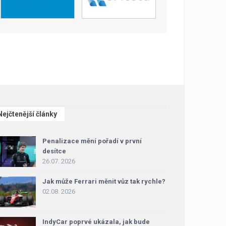
Nejčtenější články
Penalizace mění pořadí v první
desítce
26.07. 2026
Jak může Ferrari měnit vůz tak rychle?
02.08. 2026
IndyCar poprvé ukázala, jak bude