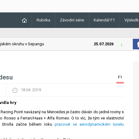
Rubrika
Závodní série
Kalendář F1
Výsledk
kém okruhu v Sepangu
25.07.2026
Lando Norr
edesu
F1
18.04. 2019
vidla hry
acing Point navázaný na Mercedes je často dáván do jedné roviny s
o Rosso a Ferrari/Haas + Alfa Romeo. O to víc, že ​​tým ve vlastnictví
a Strolla začne během roku
pracovat ve aerodynamickém tunelu