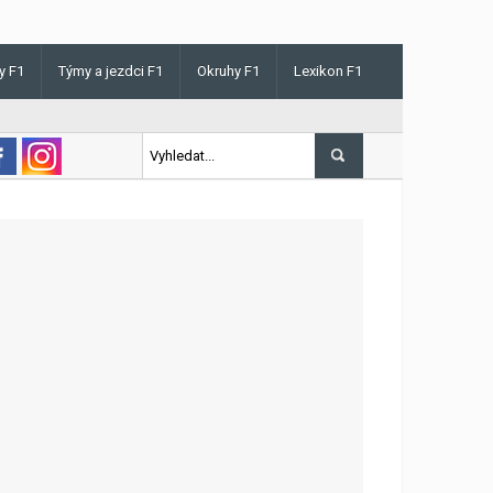
y F1
Týmy a jezdci F1
Okruhy F1
Lexikon F1
is v Maďarsku letos poprvé vyhrál kvalifikaci