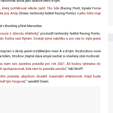
 skloňovat slova jako aliance nebo B-tým.
který potřeboval někde začít. Tito lidé
(Racing Point, bývalá Force
la jiný. Andy
(Green, technický ředitel Racing Pointu)
s jeho lidmi mají
l v Brackley přišel Mercedes.
pouze z důvodu efektivity
," prozradil technický ředitel Racing Pointu.
do Kolína nad Rýnem. Dostali jsme nabídku a pro nás to byla jasná
 spolupráci s úkoly jasně rozdělenými mezi A a B-tým. Rozhodnou nová
a bílém, Strollovi zřejmě dává smysl nechat si otevřeny obě možnosti.
idíme, kam nás zavedou pravidla pro rok 2021. Až budou vytesána do
ch spolupracovat, kde nám to pravidla umožní
," řekl Wolff.
hto pravidel, abychom dosáhli maximální efektivnosti. Když bude
 měl tým fungovat
," vysvětlil Green.