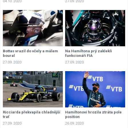
04.10. 2020
27.09. 2020
Bottas vrazil do včely a málem
Na Hamiltona prý zaklekli
boural
funkcionáři FIA
27.09. 2020
27.09. 2020
Ricciarda překvapila chladnější
Hamiltonovi hrozila ztráta pole
trať
position
27.09. 2020
26.09. 2020