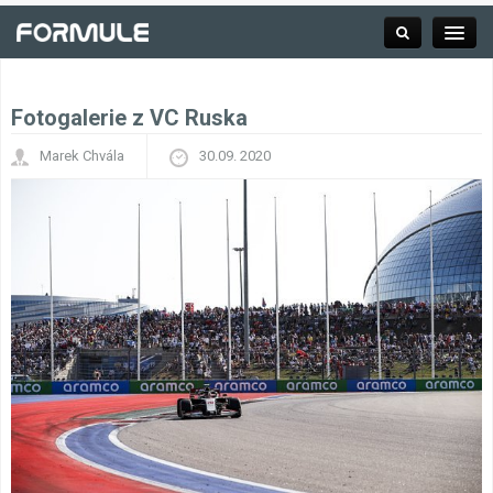
Fotogalerie z VC Ruska
Rubrika
Marek Chvála
30.09. 2020
Závodní série
Kalendář F1
Výsledky F1
Týmy a jezdci F1
Okruhy F1