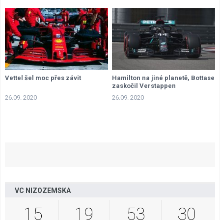
Vettel šel moc přes závit
Hamilton na jiné planetě, Bottase
zaskočil Verstappen
26.09. 2020
26.09. 2020
VC NIZOZEMSKA
15
19
53
30