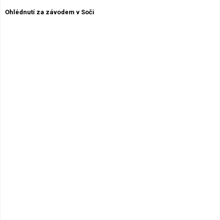
Lexikon F1
Ohlédnutí za závodem v Soči