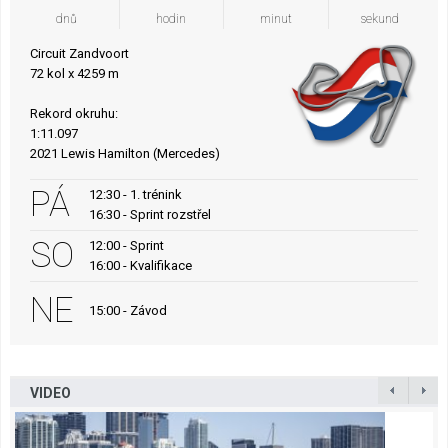
dnů
hodin
minut
sekund
Circuit Zandvoort
72 kol x 4259 m
Rekord okruhu:
1:11.097
2021 Lewis Hamilton (Mercedes)
PÁ
12:30 - 1. trénink
16:30 - Sprint rozstřel
SO
12:00 - Sprint
16:00 - Kvalifikace
NE
15:00 - Závod
VIDEO