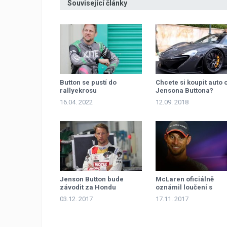
Související články
Button se pustí do
Chcete si koupit auto 
rallyekrosu
Jensona Buttona?
16.04. 2022
12.09. 2018
Jenson Button bude
McLaren oficiálně
závodit za Hondu
oznámil loučení s
Buttonem
03.12. 2017
17.11. 2017