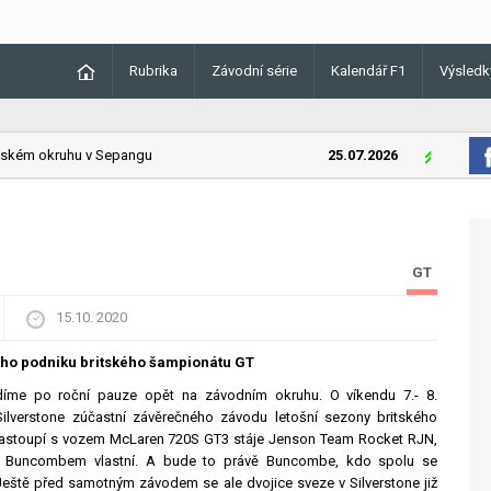
Rubrika
Závodní série
Kalendář F1
Výsledk
kém okruhu v Sepangu
25.07.2026
Lando Norr
GT
15.10. 2020
ého podniku britského šampionátu GT
díme po roční pauze opět na závodním okruhu. O víkendu 7.- 8.
 Silverstone zúčastní závěrečného závodu letošní sezony britského
nastoupí s vozem McLaren 720S GT3 stáje Jenson Team Rocket RJN,
m Buncombem vlastní. A bude to právě Buncombe, kdo spolu se
eště před samotným závodem se ale dvojice sveze v Silverstone již