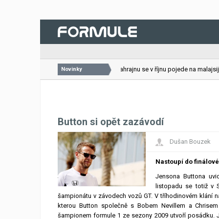
26.07.2026
VC Bahrajnu se v říjnu pojede na malajsijs
Novinky
Button si opět zazávodí
Dušan Bouzek
Nastoupí do finálov
Jensona Buttona uvi
listopadu se totiž v
šampionátu v závodech vozů GT. V tříhodinovém klání 
kterou Button společně s Bobem Nevillem a Chrise
šampionem formule 1 ze sezony 2009 utvoří posádku. J