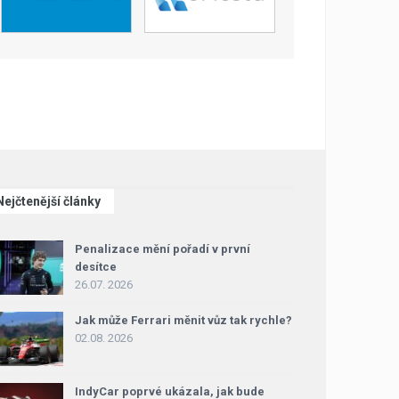
Nejčtenější články
Penalizace mění pořadí v první
desítce
26.07. 2026
Jak může Ferrari měnit vůz tak rychle?
02.08. 2026
IndyCar poprvé ukázala, jak bude