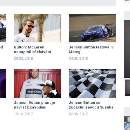
od
Button: McLaren
Jenson Button testoval v
nenaplnil očekávání
Motegi
09.05. 2018
04.03. 2018
Jenson Button plánuje
Jenson Button se
návrat k závodění
zúčastní závodu Suzuka
1000 km
19.10. 2017
02.06. 2017