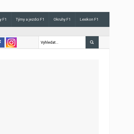
y F1
Týmy a jezdci F1
Okruhy F1
Lexikon F1
is v Maďarsku letos poprvé vyhrál kvalifikaci