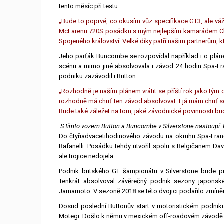
tento měsíc při testu.
„Bude to poprvé, co okusím vůz specifikace GT3, ale vážn
McLarenu 720S posádku s mým nejlepším kamarádem Chri
Spojeného království. Velké díky patří našim partnerům, kt
Jeho parťák Buncombe se rozpovídal například i o plánec
scénu a mimo jiné absolvovala i závod 24 hodin Spa-F
podniku zazávodil i Button.
„Rozhodně je naším plánem vrátit se příští rok jako t
rozhodně má chuť ten závod absolvovat. I já mám chuť se t
Bude také záležet na tom, jaké závodnické povinnosti b
S tímto vozem Button a Buncombe v Silverstone nastoupí. 
Do čtyřiadvacetihodinového závodu na okruhu Spa-Fran
Rafanelli. Posádku tehdy utvořil spolu s Belgičanem 
ale trojice nedojela.
Podnik britského GT šampionátu v Silverstone bude p
Tenkrát absolvoval závěrečný podnik sezony japonsk
Jamamoto. V sezoně 2018 se této dvojici podařilo zmíně
Dosud poslední Buttonův start v motoristickém podniku
Motegi. Došlo k němu v mexickém off-roadovém závodě 