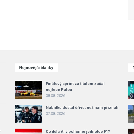
Nejnovější články
Finálový sprint za titulem začal
nejlépe Palou
08.08. 2026
Nabídku dostal dříve, než nám přiznali
07.08. 2026
a
Co dělá AI v pohonné jednotce F1?