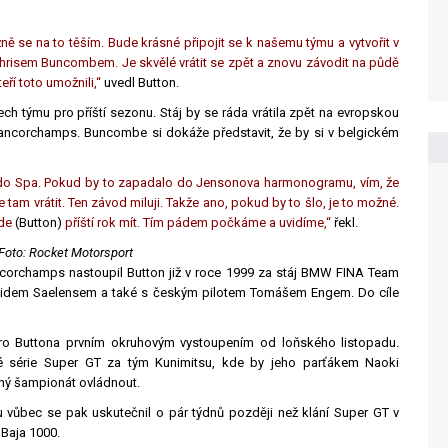
ě se na to těším. Bude krásné připojit se k našemu týmu a vytvořit v
sem Buncombem. Je skvělé vrátit se zpět a znovu závodit na půdě
eří toto umožnili,“
uvedl Button.
h týmu pro příští sezonu. Stáj by se ráda vrátila zpět na evropskou
rancorchamps. Buncombe si dokáže představit, že by si v belgickém
ým do Spa. Pokud by to zapadalo do Jensonova harmonogramu, vím, že
am vrátit. Ten závod miluji. Takže ano, pokud by to šlo, je to možné.
ude
(Button)
příští rok mít. Tím pádem počkáme a uvidíme,“
řekl.
Foto: Rocket Motorsport
corchamps nastoupil Button již v roce 1999 za stáj BMW FINA Team
Davidem Saelensem a také s českým pilotem Tomášem Engem. Do cíle
ro Buttona prvním okruhovým vystoupením od loňského listopadu.
é série Super GT za tým Kunimitsu, kde by jeho parťákem Naoki
ný šampionát ovládnout.
 vůbec se pak uskutečnil o pár týdnů později než klání Super GT v
Baja 1000.