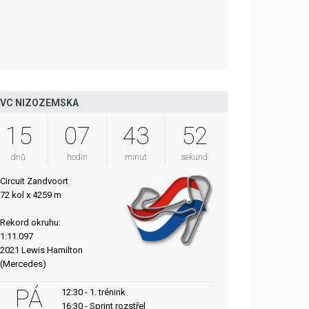
VC NIZOZEMSKA
15
07
43
51
dnů
hodin
minut
sekund
Circuit Zandvoort
72 kol x 4259 m
Rekord okruhu:
1:11.097
2021 Lewis Hamilton
(Mercedes)
PÁ
12:30 - 1. trénink
16:30 - Sprint rozstřel