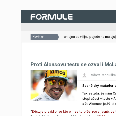
26.07.2026
VC Bahrajnu se v říjnu pojede na malajsijs
Novinky
Proti Alonsovu testu se ozval i McL
Róbert Randuška
Španělský matador p
Tak se zdá, že nám Cyr
stopl účast v testu v 
a že Alonsovi je 39 let 
"
Existuje pravidlo, ve kterém se to píše zcela jasně. Je