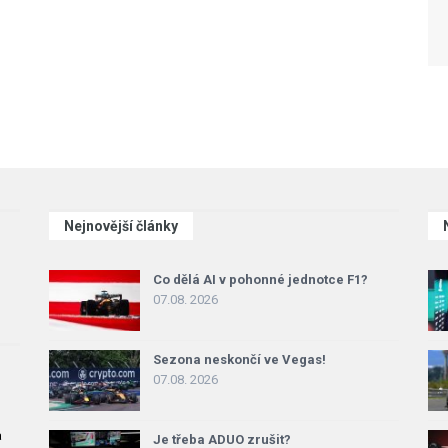
Nejnovější články
Co dělá AI v pohonné jednotce F1?
07.08. 2026
Sezona neskončí ve Vegas!
07.08. 2026
a
Je třeba ADUO zrušit?