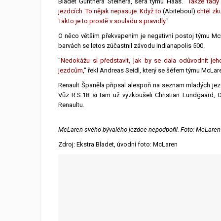
Bladet Günthera Steinera, šéfa týmu Haas. "
Takže tady
jezdcích. To nějak nepasuje. Když to
(Abiteboul)
chtěl zk
Takto je to prostě v souladu s pravidly.
"
O něco větším překvapením je negativní postoj týmu Mc
barvách se letos zúčastnil závodu Indianapolis 500.
"
Nedokážu si představit, jak by se dala odůvodnit jeh
jezdcům
," řekl Andreas Seidl, který se šéfem týmu McLa
Renault Španěla připsal alespoň na seznam mladých jezdc
Vůz R.S.18 si tam už vyzkoušeli Christian Lundgaard, 
Renaultu.
McLaren svého bývalého jezdce nepodpořil. Foto: McLaren
Zdroj: Ekstra Bladet, úvodní foto: McLaren