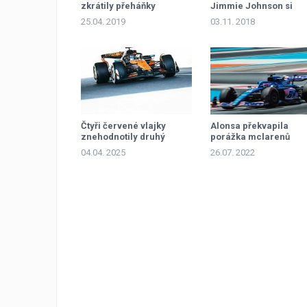
zkrátily přeháňky
Jimmie Johnson si
vymění vozy
25.04. 2019
03.11. 2018
Čtyři červené vlajky
Alonsa překvapila
znehodnotily druhý
porážka mclarenů
trénink
04.04. 2025
26.07. 2022