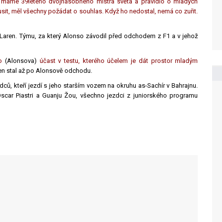
 máme 39letého dvojnásobného mistra světa a pravidlo o mladých
usit, měl všechny požádat o souhlas. Když ho nedostal, nemá co zuřit.
Laren. Týmu, za který Alonso závodil před odchodem z F1 a v jehož
o
(Alonsova)
účast v testu, kterého účelem je dát prostor mladým
ren stal až po Alonsově odchodu.
ů, kteří jezdí s jeho starším vozem na okruhu as-Sachír v Bahrajnu.
Oscar Piastri a Guanju Žou, všechno jezdci z juniorského programu