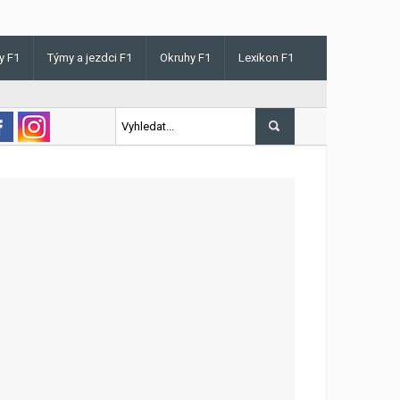
y F1
Týmy a jezdci F1
Okruhy F1
Lexikon F1
is v Maďarsku letos poprvé vyhrál kvalifikaci