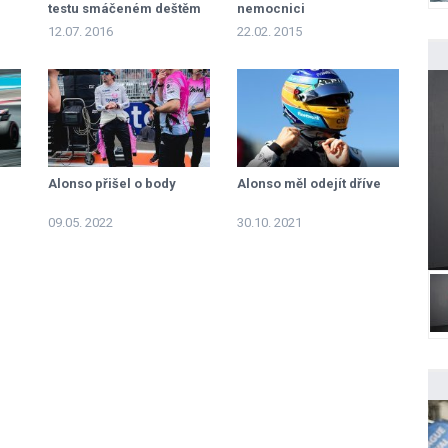
testu smáčeném deštěm
nemocnici
12.07. 2016
22.02. 2015
Alonso přišel o body
Alonso měl odejít dříve
09.05. 2022
30.10. 2021