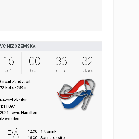
VC NIZOZEMSKA
16
00
33
31
dnů
hodin
minut
sekund
Circuit Zandvoort
72 kol x 4259 m
Rekord okruhu:
1:11.097
2021 Lewis Hamilton
(Mercedes)
PÁ
12:30 - 1. trénink
16:30 - Sprint rozstřel