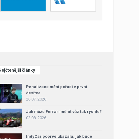
Nejčtenější články
Penalizace mění pořadí v první
desítce
26.07. 2026
Jak může Ferrari měnit vůz tak rychle?
02.08. 2026
IndyCar poprvé ukázala, jak bude