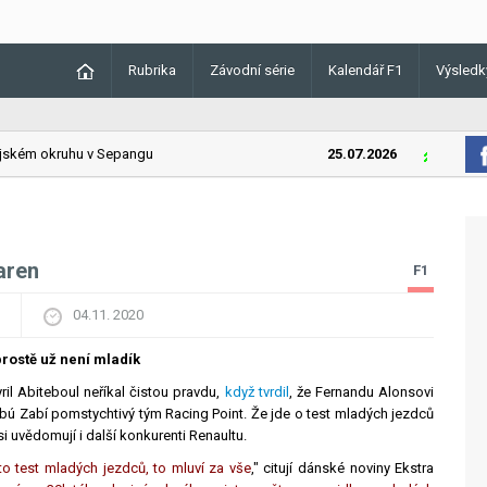
Rubrika
Závodní série
Kalendář F1
Výsledk
kém okruhu v Sepangu
25.07.2026
Lando Norr
aren
F1
04.11. 2020
rostě už není mladík
il Abiteboul neříkal čistou pravdu,
když tvrdil
, že Fernandu Alonsovi
Abú Zabí pomstychtivý tým Racing Point. Že jde o test mladých jezdců
si uvědomují i ​​další konkurenti Renaultu.
 to test mladých jezdců, to mluví za vše
," citují dánské noviny Ekstra