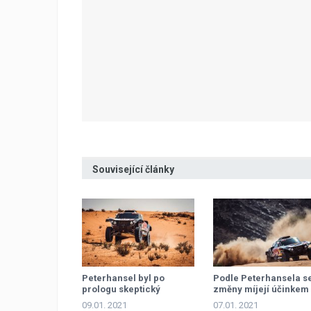
Související články
Peterhansel byl po
Podle Peterhansela s
prologu skeptický
změny míjejí účinkem
09.01. 2021
07.01. 2021