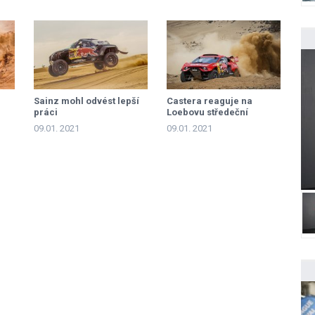
naděje Lopraise a
Prokopa vyhasly
Sainz mohl odvést lepší
Castera reaguje na
práci
Loebovu středeční
penalizaci
09.01. 2021
09.01. 2021