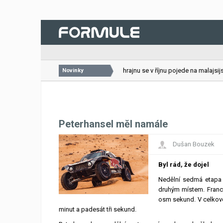
26.07.2026
VC Bahrajnu se v říjnu pojede na malajsijsk
Novinky
Peterhansel měl namále
Dušan Bouzek
Byl rád, že dojel
Nedělní sedmá etapa 
druhým místem. Franco
osm sekund. V celkové
minut a padesát tři sekund.