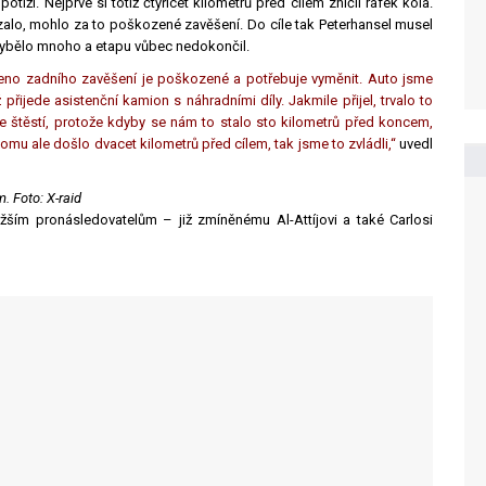
íží. Nejprve si totiž čtyřicet kilometrů před cílem zničil ráfek kola.
ázalo, mohlo za to poškozené zavěšení. Do cíle tak Peterhansel musel
ybělo mnoho a etapu vůbec nedokončil.
rameno zadního zavěšení je poškozené a potřebuje vyměnit. Auto jsme
přijede asistenční kamion s náhradními díly. Jakmile přijel, trvalo to
me štěstí, protože kdyby se nám to stalo sto kilometrů před koncem,
omu ale došlo dvacet kilometrů před cílem, tak jsme to zvládli,“
uvedl
 Foto: X-raid
ižším pronásledovatelům – již zmíněnému Al-Attíjovi a také Carlosi