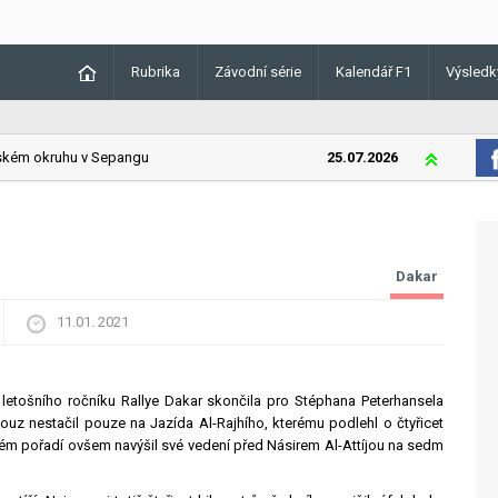
Rubrika
Závodní série
Kalendář F1
Výsledk
ém okruhu v Sepangu
25.07.2026
Lando Norris
Dakar
11.01. 2021
letošního ročníku Rallye Dakar skončila pro Stéphana Peterhansela
uz nestačil pouze na Jazída Al-Rajhího, kterému podlehl o čtyřicet
m pořadí ovšem navýšil své vedení před Násirem Al-Attíjou na sedm