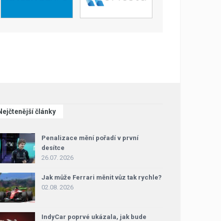
Nejčtenější články
Penalizace mění pořadí v první
desítce
26.07. 2026
Jak může Ferrari měnit vůz tak rychle?
02.08. 2026
IndyCar poprvé ukázala, jak bude