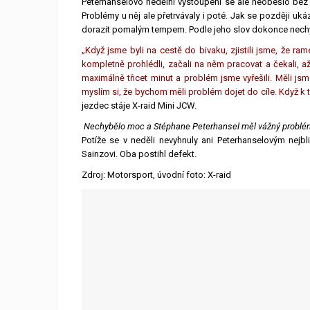
Peterhanselovo nedělní vystoupení se ale neobešlo bez pot
Problémy u něj ale přetrvávaly i poté. Jak se později uk
dorazit pomalým tempem. Podle jeho slov dokonce nech
„Když jsme byli na cestě do bivaku, zjistili jsme, že 
kompletně prohlédli, začali na něm pracovat a čekali, až 
maximálně třicet minut a problém jsme vyřešili. Měli js
myslím si, že bychom měli problém dojet do cíle. Když k t
jezdec stáje X-raid Mini JCW.
Nechybělo moc a Stéphane Peterhansel měl vážný problém.
Potíže se v neděli nevyhnuly ani Peterhanselovým nejbl
Sainzovi. Oba postihl defekt.
Zdroj: Motorsport, úvodní foto: X-raid