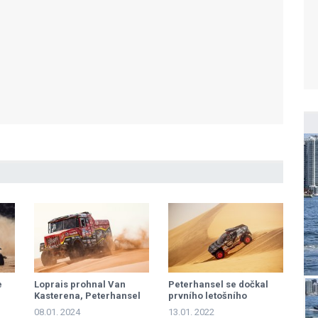
e
Loprais prohnal Van
Peterhansel se dočkal
Kasterena, Peterhansel
prvního letošního
vyrovnal Vatanena
etapového triumfu,
08.01. 2024
13.01. 2022