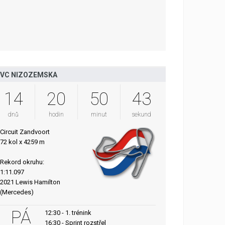
VC NIZOZEMSKA
14
20
50
42
dnů
hodin
minut
sekund
Circuit Zandvoort
72 kol x 4259 m
Rekord okruhu:
1:11.097
2021 Lewis Hamilton
(Mercedes)
PÁ
12:30 - 1. trénink
16:30 - Sprint rozstřel