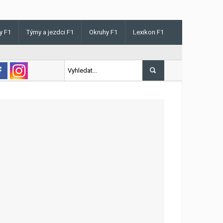
y F1
Týmy a jezdci F1
Okruhy F1
Lexikon F1
 v Maďarsku letos poprvé vyhrál kvalifikaci