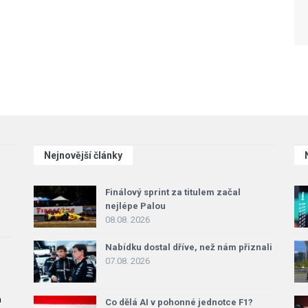
Nejnovější články
Finálový sprint za titulem začal
nejlépe Palou
08.08. 2026
Nabídku dostal dříve, než nám přiznali
07.08. 2026
a
Co dělá AI v pohonné jednotce F1?