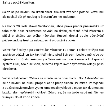
Sainz a poté i Hamilton.
Sainz se po návratu na dráhu snažil získávat ztracené pozice. Vettel mu
ale nechtěl dát při souboji o čtvrté místo nic zadarmo.
Na konci 20. kola stavěl Verstappen, jehož pravá přední pneumatika už
toho měla dost. Nizozemec se vrátil na dráhu jen těsně před Pérezem a
přišel o většinu ze svého náskoku. Russell dostal podle očekávání
pětisekundový trest za nebezpečné vypuštění z boxů.
Velmi těsné to bylo po zastávkách v boxech i u Ferrari. Leclerc totiž po své
zastávce udržel jen tak tak třetí místo před Sainzem. Leclerc měl sice po
výjezdu z boxů studené gumy a Sainz měl na dlouhé rovince k dispozici
systém DRS, zdálo se však, že nemá zájem svého týmového kolegu příliš
ohrožovat.
Vettel odjel celkem 25 kola na střední sadě pneumatik. Pilot Aston Martinu
se po návratu na dráhu propadl až na předposlední 19. místo. Při výjezdu
z boxů si navíc omylem vypnul omezovač rychlosti a musel tak dupnout na
brzdu, aby nepřekročil rychlost. Zdálo se, že na tvrdé sadě má Němec
v úmyslu dojet až do konce.