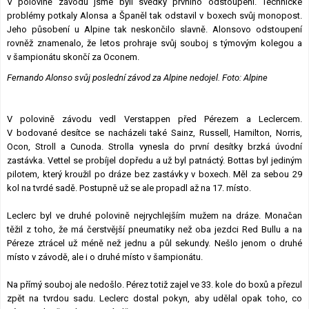
V polovině závodu jsme byli svědky prvního odstoupení. Technické
problémy potkaly Alonsa a Španěl tak odstavil v boxech svůj monopost.
Jeho působení u Alpine tak neskončilo slavně. Alonsovo odstoupení
rovněž znamenalo, že letos prohraje svůj souboj s týmovým kolegou a
v šampionátu skončí za Oconem.
Fernando Alonso svůj poslední závod za Alpine nedojel. Foto: Alpine
V polovině závodu vedl Verstappen před Pérezem a Leclercem.
V bodované desítce se nacházeli také Sainz, Russell, Hamilton, Norris,
Ocon, Stroll a Cunoda. Strolla vynesla do první desítky brzká úvodní
zastávka. Vettel se probíjel dopředu a už byl patnáctý. Bottas byl jediným
pilotem, který kroužil po dráze bez zastávky v boxech. Měl za sebou 29
kol na tvrdé sadě. Postupně už se ale propadl až na 17. místo.
Leclerc byl ve druhé polovině nejrychlejším mužem na dráze. Monačan
těžil z toho, že má čerstvější pneumatiky než oba jezdci Red Bullu a na
Péreze ztrácel už méně než jednu a půl sekundy. Nešlo jenom o druhé
místo v závodě, ale i o druhé místo v šampionátu.
Na přímý souboj ale nedošlo. Pérez totiž zajel ve 33. kole do boxů a přezul
zpět na tvrdou sadu. Leclerc dostal pokyn, aby udělal opak toho, co