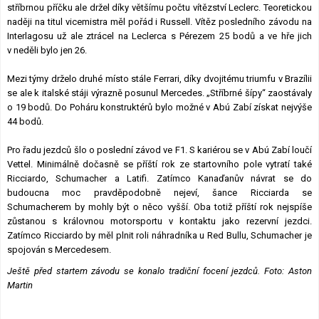
stříbrnou příčku ale držel díky většímu počtu vítězství Leclerc. Teoretickou
naději na titul vicemistra měl pořád i Russell. Vítěz posledního závodu na
Interlagosu už ale ztrácel na Leclerca s Pérezem 25 bodů a ve hře jich
v neděli bylo jen 26.
Mezi týmy drželo druhé místo stále Ferrari, díky dvojitému triumfu v Brazílii
se ale k italské stáji výrazně posunul Mercedes. „Stříbrné šípy“ zaostávaly
o 19 bodů. Do Poháru konstruktérů bylo možné v Abú Zabí získat nejvýše
44 bodů.
Pro řadu jezdců šlo o poslední závod ve F1. S kariérou se v Abú Zabí loučí
Vettel. Minimálně dočasně se příští rok ze startovního pole vytratí také
Ricciardo, Schumacher a Latifi. Zatímco Kanaďanův návrat se do
budoucna moc pravděpodobně nejeví, šance Ricciarda se
Schumacherem by mohly být o něco vyšší. Oba totiž příští rok nejspíše
zůstanou s královnou motorsportu v kontaktu jako rezervní jezdci.
Zatímco Ricciardo by měl plnit roli náhradníka u Red Bullu, Schumacher je
spojován s Mercedesem.
Ještě před startem závodu se konalo tradiční focení jezdců. Foto: Aston
Martin