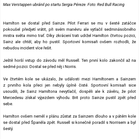
Max Verstappen ubránil po startu Sergia Péreze. Foto: Red Bull Racing
Hamilton se dostal před Sainze. Pilot Ferrari se mu v šesté zatáčce
pokoušel předjetí vrátit, při svém manévru ale vytlačil sedminásobného
mistra světa mimo trať. Díky zkrácení trati udržel Hamilton čtvrtou pozici,
Sainz ale chtěl, aby ho pustil. Sportovní komisaři ovšem rozhodli, že
nebudou incident více řešit.
Ještě horší vstup do závodu měl Russell. Ten první kolo zakončil až na
sedmé pozici. Dostal se před něj i Norris.
Ve čtvrtém kole se ukázalo, že události mezi Hamiltonem a Sainzem
z prvního kola přeci jen nebyly úplně čisté. Sportovní komisaři sice
usoudili, že Sainz Hamiltona nevytlačil, dospěli ale k závěru, že pilot
Mercedesu získal výjezdem výhodu. Brit proto Sainze pustil zpět před
sebe.
Hamilton ovšem neměl v plánu zůstat za Sainzem dlouho a v pátém kole
se dostal před Španěla zpět. Russell si konečně poradil s Norrisem a byl
šestý.