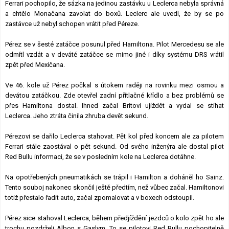
Ferrari pochopilo, že sázka na jedinou zastávku u Leclerca nebyla správná
a chtělo Monačana zavolat do boxů. Leclerc ale uvedl, že by se po
zastávce už nebyl schopen vrátit před Péreze.
Pérez se v šesté zatáčce posunul před Hamiltona. Pilot Mercedesu se ale
odmítl vzdát a v deváté zatáčce se mimo jiné i díky systému DRS vrátil
zpět před Mexičana.
Ve 46. kole už Pérez počkal s útokem raději na rovinku mezi osmou a
devátou zatáčkou. Zde otevřel zadní přítlačné křídlo a bez problémů se
přes Hamiltona dostal. Ihned začal Britovi ujíždět a vydal se stíhat
Leclerca. Jeho ztráta činila zhruba devět sekund.
Pérezovi se dařilo Leclerca stahovat. Pět kol před koncem ale za pilotem
Ferrari stále zaostával o pět sekund. Od svého inženýra ale dostal pilot
Red Bullu informaci, že se v posledním kole na Leclerca dotáhne.
Na opotřebených pneumatikách se trápil i Hamilton a doháněl ho Sainz.
Tento souboj nakonec skončil ještě předtím, než vůbec začal. Hamiltonovi
totiž přestalo řadit auto, začal zpomalovat a v boxech odstoupil.
Pérez sice stahoval Leclerca, během předjíždění jezdců o kolo zpět ho ale
trochu pozdrželi Albon s Gaslym. To se pilotovi Red Bullu pochopitelně