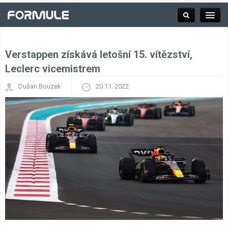
Verstappen získává letošní 15. vítězství,
Rubrika
Leclerc vicemistrem
Dušan Bouzek
20.11. 2022
Závodní série
Kalendář F1
Výsledky F1
Týmy a jezdci F1
Okruhy F1