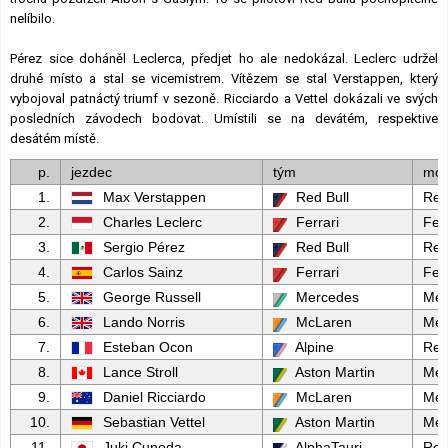
nelíbilo.
Pérez sice doháněl Leclerca, předjet ho ale nedokázal. Leclerc udržel
druhé místo a stal se vicemistrem. Vítězem se stal Verstappen, který
vybojoval patnáctý triumf v sezoně. Ricciardo a Vettel dokázali ve svých
posledních závodech bodovat. Umístili se na devátém, respektive
desátém místě.
p.
jezdec
tým
mot
1.
Max Verstappen
Red Bull
Red
2.
Charles Leclerc
Ferrari
Ferr
3.
Sergio Pérez
Red Bull
Red
4.
Carlos Sainz
Ferrari
Ferr
5.
George Russell
Mercedes
Mer
6.
Lando Norris
McLaren
Mer
7.
Esteban Ocon
Alpine
Ren
8.
Lance Stroll
Aston Martin
Mer
9.
Daniel Ricciardo
McLaren
Mer
10.
Sebastian Vettel
Aston Martin
Mer
11.
Juki Cunoda
AlphaTauri
Red