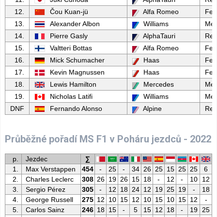
12.
Čou Kuan-jü
Alfa Romeo
Ferr
13.
Alexander Albon
Williams
Mer
14.
Pierre Gasly
AlphaTauri
Red
15.
Valtteri Bottas
Alfa Romeo
Ferr
16.
Mick Schumacher
Haas
Ferr
17.
Kevin Magnussen
Haas
Ferr
18.
Lewis Hamilton
Mercedes
Mer
19.
Nicholas Latifi
Williams
Mer
DNF
Fernando Alonso
Alpine
Ren
Průběžné pořadí MS F1 v Poháru jezdců - 2022
p.
Jezdec
∑
1.
Max Verstappen
454
-
25
-
34
26
25
15
25
25
6
2.
Charles Leclerc
308
26
19
26
15
18
-
12
-
10
12
3.
Sergio Pérez
305
-
12
18
24
12
19
25
19
-
18
4.
George Russell
275
12
10
15
12
10
15
10
15
12
-
5.
Carlos Sainz
246
18
15
-
5
15
12
18
-
19
25