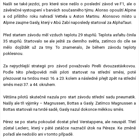
Našli se také jezdci, pro které sice nešlo o poslední závod ve F1, ale o
závěrečné vystoupení v barvách současného týmu. Alonso opouští Alpine
a od příštího roku nahradí Vettela u Aston Martinu. Alonsovo místo u
Alpine zaujme Gasly, který v Abú Zabí naposledy startoval za AlphaTauri.
Před startem závodu měl vzduch teplotu 29 stupňů. Teplota asfaltu činila
35 stupňů. Startovalo se ale ještě za denního světla, zatímco do cíle se
mělo dojíždět už za tmy. To znamenalo, že během závodu teploty
poklesnou.
Za nejrychlejší strategii pro závod považovalo Pirelli dvouzastávkovou.
Podle této předpovědi měli piloti startovat na střední směsi, poté
přezouvat na tvrdou mezi 16. a 23. kolem a následně přejít zpět na střední
směs mezi 37. a 44. okruhem.
Většina pilotů skutečně nazula pro start závodu střední sadu pneumatik.
Našly ale tři výjimky – Magnussen, Bottas a Gasly. Zatímco Magnussen a
Bottas startovali na tvrdé sadě, Gasly nazul dokonce měkkou směs.
Pérez se po startu pokoušel dostat před Verstappena, ale neuspěl. Třetí
zůstal Leclerc, který v páté zatáčce naznačil útok na Péreze. Ke změně
pořadí ale nedošlo ani v tomto případě.