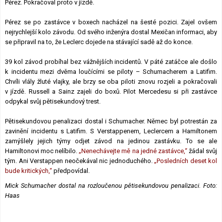
Pérez. Pokračoval proto v jízdě.
Pérez se po zastávce v boxech nacházel na šesté pozici. Zajel ovšem
nejrychlejší kolo závodu. Od svého inženýra dostal Mexičan informaci, aby
se připravil na to, že Leclerc dojede na stávající sadě až do konce.
39 kol závod probíhal bez vážnějších incidentů. V páté zatáčce ale došlo
k incidentu mezi dvěma loučícími se piloty – Schumacherem a Latifim.
Chvíli vlály žluté vlajky, ale brzy se oba piloti znovu rozjeli a pokračovali
v jízdě. Russell a Sainz zajeli do boxů. Pilot Mercedesu si při zastávce
odpykal svůj pětisekundový trest.
Pětisekundovou penalizaci dostal i Schumacher. Němec byl potrestán za
zavinění incidentu s Latifim. S Verstappenem, Leclercem a Hamiltonem
zamýšlely jejich týmy odjet závod na jedinou zastávku. To se ale
Hamiltonovi moc nelíbilo.
„Nenechávejte mě na jedné zastávce,“
žádal svůj
tým. Ani Verstappen neočekával nic jednoduchého.
„Posledních deset kol
bude kritických,“
předpovídal.
Mick Schumacher dostal na rozloučenou pětisekundovou penalizaci. Foto:
Haas