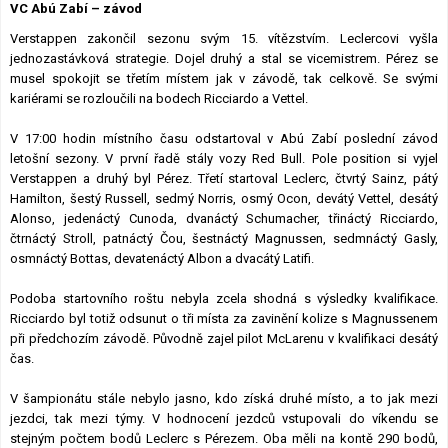
VC Abú Zabí – závod
Lexikon F1
Verstappen zakončil sezonu svým 15. vítězstvím. Leclercovi vyšla
jednozastávková strategie. Dojel druhý a stal se vicemistrem. Pérez se
musel spokojit se třetím místem jak v závodě, tak celkově. Se svými
kariérami se rozloučili na bodech Ricciardo a Vettel.
V 17:00 hodin místního času odstartoval v Abú Zabí poslední závod
letošní sezony. V první řadě stály vozy Red Bull. Pole position si vyjel
Verstappen a druhý byl Pérez. Třetí startoval Leclerc, čtvrtý Sainz, pátý
Hamilton, šestý Russell, sedmý Norris, osmý Ocon, devátý Vettel, desátý
Alonso, jedenáctý Cunoda, dvanáctý Schumacher, třináctý Ricciardo,
čtrnáctý Stroll, patnáctý Čou, šestnáctý Magnussen, sedmnáctý Gasly,
osmnáctý Bottas, devatenáctý Albon a dvacátý Latifi.
Podoba startovního roštu nebyla zcela shodná s výsledky kvalifikace.
Ricciardo byl totiž odsunut o tři místa za zavinění kolize s Magnussenem
při předchozím závodě. Původně zajel pilot McLarenu v kvalifikaci desátý
čas.
V šampionátu stále nebylo jasno, kdo získá druhé místo, a to jak mezi
jezdci, tak mezi týmy. V hodnocení jezdců vstupovali do víkendu se
stejným počtem bodů Leclerc s Pérezem. Oba měli na kontě 290 bodů,