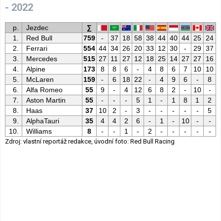
- 2022
p.
Jezdec
∑
1.
Red Bull
759
-
37
18
58
38
44
40
44
25
24
2.
Ferrari
554
44
34
26
20
33
12
30
-
29
37
3.
Mercedes
515
27
11
27
12
18
25
14
27
27
16
4.
Alpine
173
8
8
6
-
4
8
6
7
10
10
5.
McLaren
159
-
6
18
22
-
4
9
6
-
8
6.
Alfa Romeo
55
9
-
4
12
6
8
2
-
10
-
7.
Aston Martin
55
-
-
-
5
1
-
1
8
1
2
8.
Haas
37
10
2
-
3
-
-
-
-
-
5
9.
AlphaTauri
35
4
4
2
6
-
1
-
10
-
-
10.
Williams
8
-
-
1
-
2
-
-
-
-
-
Zdroj: vlastní reportáž redakce, úvodní foto: Red Bull Racing