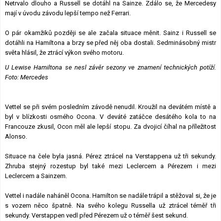
Netrvalo dlouho a Russell se dotáhl na Sainze. Zdálo se, že Mercedesy
mají v úvodu závodu lepší tempo než Ferrari.
O pár okamžiků později se ale začala situace měnit. Sainz i Russell se
dotáhli na Hamiltona a brzy se před něj oba dostali. Sedminásobný mistr
světa hlásil, že ztrácí výkon svého motoru.
U Lewise Hamiltona se nesl závěr sezony ve znamení technických potíží.
Foto: Mercedes
Vettel se při svém posledním závodě nenudil. Kroužil na devátém místě a
byl v blízkosti osmého Ocona. V deváté zatáčce desátého kola to na
Francouze zkusil, Ocon měl ale lepší stopu. Za dvojicí číhal na příležitost
Alonso.
Situace na čele byla jasná. Pérez ztrácel na Verstappena už tři sekundy.
Zhruba stejný rozestup byl také mezi Leclercem a Pérezem i mezi
Leclercem a Sainzem.
Vettel i nadále naháněl Ocona. Hamilton se nadále trápil a stěžoval si, že je
s vozem něco špatně. Na svého kolegu Russella už ztrácel téměř tři
sekundy. Verstappen vedl před Pérezem už o téměř šest sekund.