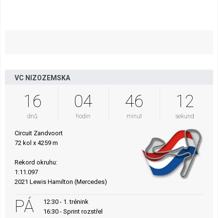
VC NIZOZEMSKA
16
04
46
10
dnů
hodin
minut
sekund
Circuit Zandvoort
72 kol x 4259 m
Rekord okruhu:
1:11.097
2021 Lewis Hamilton (Mercedes)
PÁ
12:30 - 1. trénink
16:30 - Sprint rozstřel