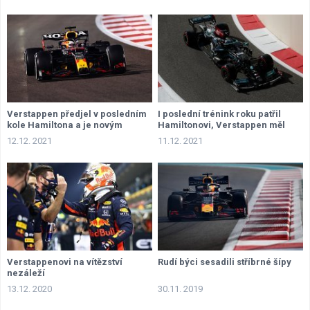
Verstappen předjel v posledním
I poslední trénink roku patřil
kole Hamiltona a je novým
Hamiltonovi, Verstappen měl
šampionem
problémy se zadním křídlem
12.12. 2021
11.12. 2021
Verstappenovi na vítězství
Rudí býci sesadili stříbrné šípy
nezáleží
13.12. 2020
30.11. 2019