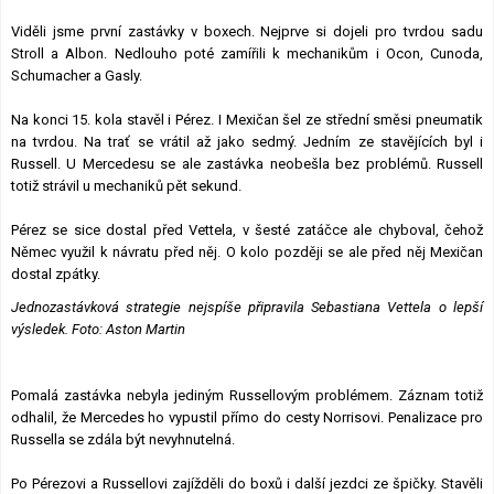
Viděli jsme první zastávky v boxech. Nejprve si dojeli pro tvrdou sadu
Stroll a Albon. Nedlouho poté zamířili k mechanikům i Ocon, Cunoda,
Schumacher a Gasly.
Na konci 15. kola stavěl i Pérez. I Mexičan šel ze střední směsi pneumatik
na tvrdou. Na trať se vrátil až jako sedmý. Jedním ze stavějících byl i
Russell. U Mercedesu se ale zastávka neobešla bez problémů. Russell
totiž strávil u mechaniků pět sekund.
Pérez se sice dostal před Vettela, v šesté zatáčce ale chyboval, čehož
Němec využil k návratu před něj. O kolo později se ale před něj Mexičan
dostal zpátky.
Jednozastávková strategie nejspíše připravila Sebastiana Vettela o lepší
výsledek. Foto: Aston Martin
Pomalá zastávka nebyla jediným Russellovým problémem. Záznam totiž
odhalil, že Mercedes ho vypustil přímo do cesty Norrisovi. Penalizace pro
Russella se zdála být nevyhnutelná.
Po Pérezovi a Russellovi zajížděli do boxů i další jezdci ze špičky. Stavěli