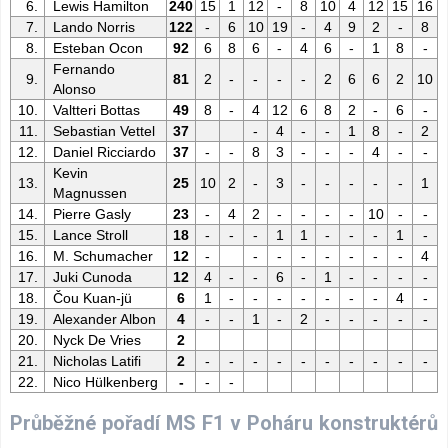
6.
Lewis Hamilton
240
15
1
12
-
8
10
4
12
15
16
7.
Lando Norris
122
-
6
10
19
-
4
9
2
-
8
8.
Esteban Ocon
92
6
8
6
-
4
6
-
1
8
-
Fernando
9.
81
2
-
-
-
-
2
6
6
2
10
Alonso
10.
Valtteri Bottas
49
8
-
4
12
6
8
2
-
6
-
11.
Sebastian Vettel
37
-
4
-
-
1
8
-
2
12.
Daniel Ricciardo
37
-
-
8
3
-
-
-
4
-
-
Kevin
13.
25
10
2
-
3
-
-
-
-
-
1
Magnussen
14.
Pierre Gasly
23
-
4
2
-
-
-
-
10
-
-
15.
Lance Stroll
18
-
-
-
1
1
-
-
-
1
-
16.
M. Schumacher
12
-
-
-
-
-
-
-
-
4
17.
Juki Cunoda
12
4
-
-
6
-
1
-
-
-
-
18.
Čou Kuan-jü
6
1
-
-
-
-
-
-
-
4
-
19.
Alexander Albon
4
-
-
1
-
2
-
-
-
-
-
20.
Nyck De Vries
2
21.
Nicholas Latifi
2
-
-
-
-
-
-
-
-
-
-
22.
Nico Hülkenberg
-
-
-
Průběžné pořadí MS F1 v Poháru konstruktérů