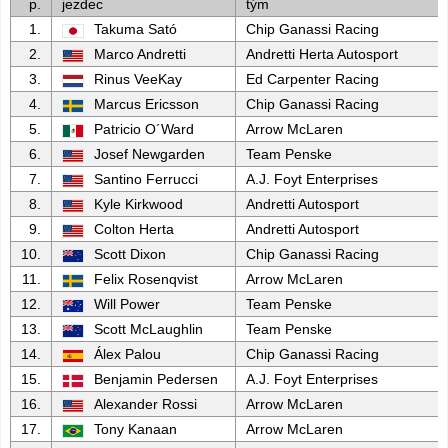
p.
jezdec
tým
1.
Takuma Sató
Chip Ganassi Racing
2.
Marco Andretti
Andretti Herta Autosport
3.
Rinus VeeKay
Ed Carpenter Racing
4.
Marcus Ericsson
Chip Ganassi Racing
5.
Patricio O´Ward
Arrow McLaren
6.
Josef Newgarden
Team Penske
7.
Santino Ferrucci
A.J. Foyt Enterprises
8.
Kyle Kirkwood
Andretti Autosport
9.
Colton Herta
Andretti Autosport
10.
Scott Dixon
Chip Ganassi Racing
11.
Felix Rosenqvist
Arrow McLaren
12.
Will Power
Team Penske
13.
Scott McLaughlin
Team Penske
14.
Álex Palou
Chip Ganassi Racing
15.
Benjamin Pedersen
A.J. Foyt Enterprises
16.
Alexander Rossi
Arrow McLaren
17.
Tony Kanaan
Arrow McLaren