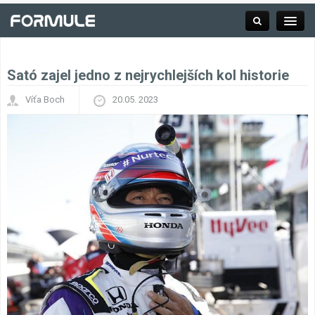
Sató zajel jedno z nejrychlejších kol historie
Rubrika
Víťa Boch
20.05. 2023
Závodní série
Kalendář F1
Výsledky F1
Týmy a jezdci F1
Okruhy F1