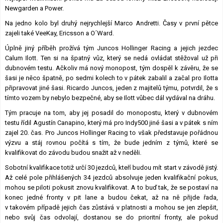
Newgarden a Power.
Na jedno kolo byl druhý nejrychlejší Marco Andretti. Časy v první pětce
zajeli také VeeKay, Ericsson a O´Ward.
Úplně jiný příběh prožívá tým Juncos Hollinger Racing a jejich jezdec
Calum Ilott. Ten si na špatný vůz, který se nedá ovládat stěžoval už při
dubnovém testu. Ačkoliv má nový monopost, tým dospěl k závěru, že se
šasi je něco špatně, po sedmi kolech to v pátek zabalil a začal pro Ilotta
připravovat jiné šasi. Ricardo Juncos, jeden z majitelů týmu, potvrdil, že s
tímto vozem by nebylo bezpečné, aby se Ilott vůbec dál vydával na dráhu.
Tým pracuje na tom, aby jej posadil do monopostu, který v dubnovém
testu řídil Agustín Canapino, který má pro Indy500 jiné šasi a v pátek s ním
zajel 20. čas. Pro Juncos Hollinger Racing to však představuje pořádnou
výzvu a stáj rovnou počítá s tím, že bude jedním z týmů, které se
kvalifikovat do závodu budou snažit až v neděli.
Sobotní kvalifikace totiž určí 30 jezdců, kteří budou mít start v závodě jistý.
Až celé pole přihlášených 34 jezdců absolvuje jeden kvalifikační pokus,
mohou se piloti pokusit znovu kvalifikovat. A to buď tak, že se postaví na
konec jedné fronty v pit lane a budou čekat, až na ně přijde řada,
v takovém případě jejich čas zůstává v platnosti a mohou se jen zlepšit,
nebo svůj čas odvolají, dostanou se do prioritní fronty, ale pokud