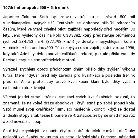
Lexikon F1
107th Indianapolis 500 – 5. trénink
Japonec Takuma Sató byl znovu v tréninku na závod 500 mil
v Indianapolisu nejrychlejší. Tentokrát se dokonce přiblížil rekordním
časům, které ve Staré cihelně piloti zajížděli naposledy před necelými 30
lety. Jeho výsledný čas na kolo 0:38,3382, který představuje průměrnou
rychlost 234,753 mil/h (377,798 km/h) je devátým nejrychlejším kolem
v tréninku v historii Indy500. Těch zbylých osm zajeli jezdci v roce 1996,
kdy také Arie Luyndyk stanovil kvalifikační rekord, pak ale přišla éra Indy
Racing League a atmosférických motorů.
Výrazné zrychlení oproti předchozím dnům přišlo díky zvýšení výkonu
turba, které IndyCar před lety zavedla pro kvalifikaci a poslední trénink
před ní. A to proto, aby právě kvalifikační klání bylo díky vyšším
rychlostem atraktivnější.
Všichni jezdci strávili trénink simulací svých kvalifikačních pokusů, to
znamená, že na volné dráze absolvovali čtyři letmá po sobě jdoucí kola.
Sató musel svoji kvalifikační simulaci následně ukončit, když se dostal
z ideální stopy a tak těsně k bariéře ve 4. zatáčce, že by se snad mezi vůz
a zeď nevešel ani papír.
Sató byl nejrychlejší i v součtu čtyř po sobě jdoucích letmých kol. Druhý
nejlepší kvalifikační pokus má za sebou loňský vítěz Ericsson, následují