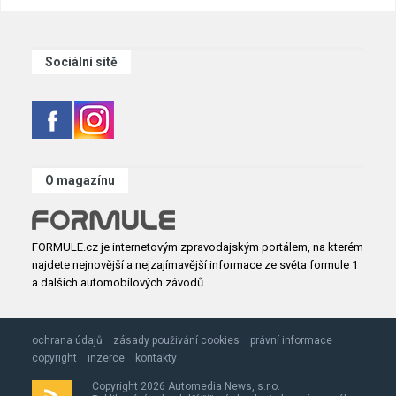
Sociální sítě
O magazínu
FORMULE.cz je internetovým zpravodajským portálem, na kterém
najdete nejnovější a nejzajímavější informace ze světa formule 1
a dalších automobilových závodů.
ochrana údajů
zásady použivání cookies
právní informace
copyright
inzerce
kontakty
Copyright 2026 Automedia News, s.r.o.