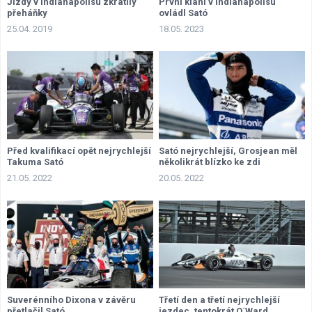
Jízdy v Indianapolisu zkrátily
První klání v Indianapolisu
přeháňky
ovládl Sató
25.04. 2019
18.05. 2023
Před kvalifikací opět nejrychlejší
Sató nejrychlejší, Grosjean měl
Takuma Sató
několikrát blízko ke zdi
21.05. 2022
20.05. 2022
Suverénního Dixona v závěru
Třetí den a třetí nejrychlejší
přetlačil Sató
jezdec, tentokrát O´Ward