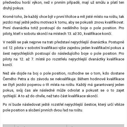
předvedou horší výkon, než v prvním případě, mají už smůlu a platí ten
druhý pokus.
Kromě toho, že každý chce být v první třicítce a mít jisté místo na roštu, tak
jezdci mají ještě jednu motivaci k tomu, aby se pokusili znovu kvalifikovat.
První dvanáctka totiž postoupí do nedělního boje o pole position. Pro
piloty, kteří v sobotu skončí na místech 13. až 30., kvalifikace končí.
V neděli se pak nejprve na trati představí nejrychlejší dvanáctka. Postupně
od 12. pilota v sobotní kvalifikaci výše zajedou jeden kvalifikační pokus a
šest nejrychlejších postoupí do následujícího boje o pole position. Pro
piloty na 12. až 7. místě po rozstřelu nejrychlejší dvanáctky kvalifikace
končí.
Než ale dojde na boj o pole position, rozhodne se o tom, kdo dostane
Černého Petra a do závodu se nekvalifikuje. Během hodinové kvalifikace
se čtyři jezdci poperou o tři místa na roštu. Každý má garantovaný jeden
pokus, svůj čas ale následně může odvolat a pokusit se o to zajet
rychlejší. A to až do chvíle, než tato část kvalifikace skončí.
Po ní bude následovat ještě rozstřel nejrychlejší šestice, který určí vítěze
pole position a složení prvních dvou řad na roštu.