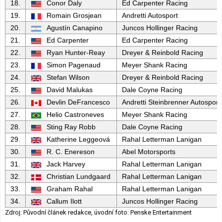
18.
Conor Daly
Ed Carpenter Racing
19.
Romain Grosjean
Andretti Autosport
20.
Agustín Canapino
Juncos Hollinger Racing
21.
Ed Carpenter
Ed Carpenter Racing
22.
Ryan Hunter-Reay
Dreyer & Reinbold Racing
23.
Simon Pagenaud
Meyer Shank Racing
24.
Stefan Wilson
Dreyer & Reinbold Racing
25.
David Malukas
Dale Coyne Racing
26.
Devlin DeFrancesco
Andretti Steinbrenner Autosport
27.
Helio Castroneves
Meyer Shank Racing
28.
Sting Ray Robb
Dale Coyne Racing
29.
Katherine Leggeová
Rahal Letterman Lanigan
30.
R. C. Enereson
Abel Motorsports
31.
Jack Harvey
Rahal Letterman Lanigan
32.
Christian Lundgaard
Rahal Letterman Lanigan
33.
Graham Rahal
Rahal Letterman Lanigan
34.
Callum Ilott
Juncos Hollinger Racing
Zdroj: Původní článek redakce, úvodní foto: Penske Entertainment