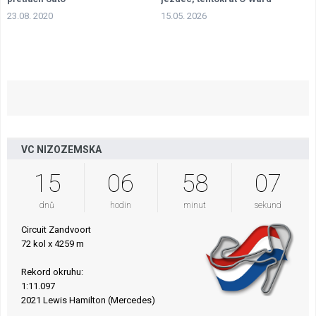
23.08. 2020
15.05. 2026
VC NIZOZEMSKA
15
06
58
06
dnů
hodin
minut
sekund
Circuit Zandvoort
72 kol x 4259 m
Rekord okruhu:
1:11.097
2021 Lewis Hamilton (Mercedes)