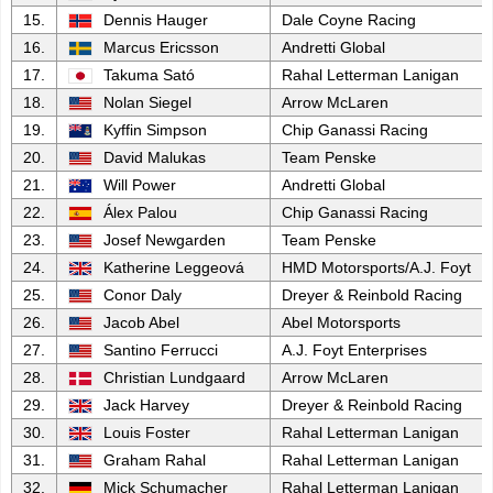
15.
Dennis Hauger
Dale Coyne Racing
16.
Marcus Ericsson
Andretti Global
17.
Takuma Sató
Rahal Letterman Lanigan
18.
Nolan Siegel
Arrow McLaren
19.
Kyffin Simpson
Chip Ganassi Racing
20.
David Malukas
Team Penske
21.
Will Power
Andretti Global
22.
Álex Palou
Chip Ganassi Racing
23.
Josef Newgarden
Team Penske
24.
Katherine Leggeová
HMD Motorsports/A.J. Foyt
25.
Conor Daly
Dreyer & Reinbold Racing
26.
Jacob Abel
Abel Motorsports
27.
Santino Ferrucci
A.J. Foyt Enterprises
28.
Christian Lundgaard
Arrow McLaren
29.
Jack Harvey
Dreyer & Reinbold Racing
30.
Louis Foster
Rahal Letterman Lanigan
31.
Graham Rahal
Rahal Letterman Lanigan
32.
Mick Schumacher
Rahal Letterman Lanigan