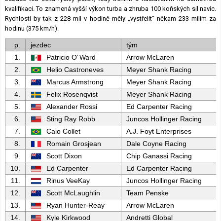
kvalifikaci. To znamená vyšší výkon turba a zhruba 100 koňských sil navíc.
Rychlosti by tak z 228 mil v hodině měly „vystřelit“ někam 233 mílím za
hodinu (375 km/h).
p.
jezdec
tým
1.
Patricio O´Ward
Arrow McLaren
2.
Helio Castroneves
Meyer Shank Racing
3.
Marcus Armstrong
Meyer Shank Racing
4.
Felix Rosenqvist
Meyer Shank Racing
5.
Alexander Rossi
Ed Carpenter Racing
6.
Sting Ray Robb
Juncos Hollinger Racing
7.
Caio Collet
A.J. Foyt Enterprises
8.
Romain Grosjean
Dale Coyne Racing
9.
Scott Dixon
Chip Ganassi Racing
10.
Ed Carpenter
Ed Carpenter Racing
11.
Rinus VeeKay
Juncos Hollinger Racing
12.
Scott McLaughlin
Team Penske
13.
Ryan Hunter-Reay
Arrow McLaren
14.
Kyle Kirkwood
Andretti Global