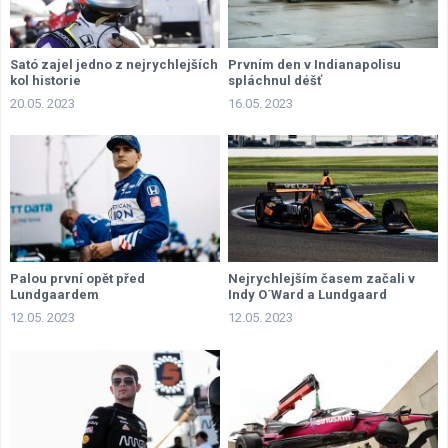
Sató zajel jedno z nejrychlejších
Prvním den v Indianapolisu
kol historie
spláchnul déšť
20.05. 2023
16.05. 2023
Palou první opět před
Nejrychlejším časem začali v
Lundgaardem
Indy O´Ward a Lundgaard
12.05. 2023
12.05. 2023