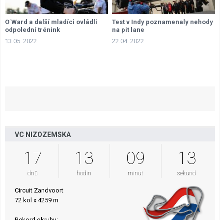
O´Ward a další mladíci ovládli
Test v Indy poznamenaly nehody
odpolední trénink
na pit lane
13.05. 2022
22.04. 2022
VC NIZOZEMSKA
17
13
09
12
dnů
hodin
minut
sekund
Circuit Zandvoort
72 kol x 4259 m
Rekord okruhu: