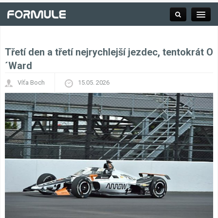
Třetí den a třetí nejrychlejší jezdec, tentokrát O
Rubrika
´Ward
Víťa Boch
15.05. 2026
Závodní série
Kalendář F1
Výsledky F1
Týmy a jezdci F1
Okruhy F1