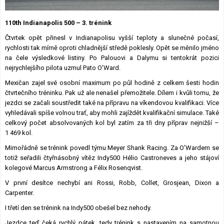
Lexikon F1
110th Indianapolis 500 – 3. trénink
Čtvrtek opět přinesl v Indianapolisu vyšší teploty a slunečné počasí,
rychlosti tak mírně oproti chladnější středě poklesly. Opět se měnilo jméno
na čele výsledkové listiny. Po Palouovi a Dalymu si tentokrát pozici
nejrychlejšího pilota uzmul Pato O’Ward.
Mexičan zajel své osobní maximum po půl hodině z celkem šesti hodin
čtvrtečního tréninku. Pak už ale nenašel přemožitele. Dílem i kvůli tomu, že
jezdci se začali soustředit také na přípravu na víkendovou kvalifikaci. Více
vyhledávali spíše volnou trať, aby mohli zajíždět kvalifikační simulace. Také
celkový počet absolvovaných kol byl zatím za tři dny příprav nejnižší –
1 469 kol.
Mimořádně se trénink povedl týmu Meyer Shank Racing. Za O’Wardem se
totiž seřadili čtyřnásobný vítěz Indy500 Hélio Castroneves a jeho stájoví
kolegové Marcus Armstrong a Félix Rosenqvist.
V první desítce nechybí ani Rossi, Robb, Collet, Grosjean, Dixon a
Carpenter.
I třetí den se trénink na Indy500 obešel bez nehody.
Jezdce teď čeká rychlý pátek, tedy trénink s nastavením na samotnou