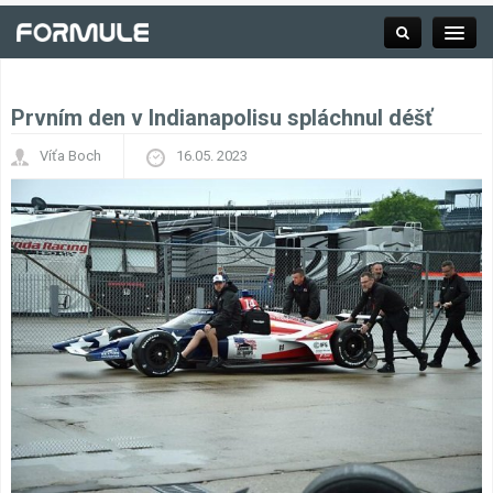
Prvním den v Indianapolisu spláchnul déšť
Rubrika
Víťa Boch
16.05. 2023
Závodní série
Kalendář F1
Výsledky F1
Týmy a jezdci F1
Okruhy F1