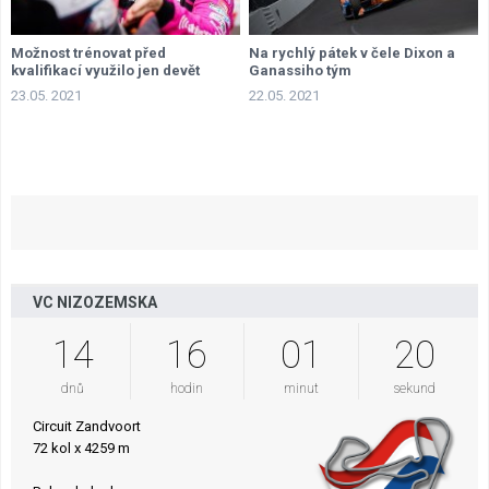
Možnost trénovat před
Na rychlý pátek v čele Dixon a
kvalifikací využilo jen devět
Ganassiho tým
jezdců
23.05. 2021
22.05. 2021
VC NIZOZEMSKA
14
16
01
19
dnů
hodin
minut
sekund
Circuit Zandvoort
72 kol x 4259 m