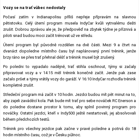
Lexikon F1
Vozy se na trať vůbec nedostaly
Počasí zatím v Indianapolisu příliš nepřeje přípravám na slavnou
pětistovku. Celý úterní program musela IndyCar kvůli vytrvalému dešti
zrušit. Dobrou zprávou ale je, že předpověď na zbytek týdne je příznivá a
piloti snad budou moci začít trénovat už ve středu.
Úterní program byl původně rozdělen na dvě části. Mezi 9 a čtvrt na
dvanáct dopoledne místního času byl naplánovaný první trénink, jenže
brzy ráno se přes trať přehnal déšť a trénink musel být zrušený.
Po poledni to vypadalo nadějně, trať stihla oschnout, týmy si začaly
připravovat vozy a v 14:15 měl trénink konečně začít. Jenže pak zase
začalo pršet a týmy vrátily vozy do garáží. V 16:10 IndyCar rozhodla trénink
kompletně zrušit.
Středeční program má začít v 10 hodin. Jezdci budou mít pět minut na to,
aby zajeli zaváděcí kola. Pak bude mít trať pro sebe nováček RC Enerson a
do poledne dostane prostor k tomu, aby splnil povinný program pro
nováčky. Ostatní jezdci, kteří v Indy500 ještě nestartovali, jej absolvovali
během předchozích testů.
Trénink pro všechny jezdce pak začne v pravé poledne a potrvá do 18
hodin místního času, což je v Česku půlnoc.