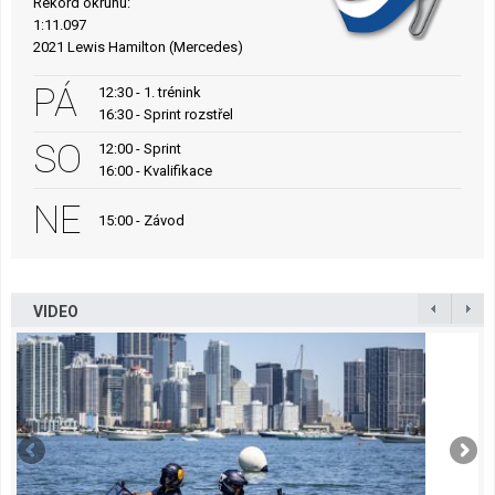
Rekord okruhu:
1:11.097
2021 Lewis Hamilton (Mercedes)
PÁ
12:30 - 1. trénink
16:30 - Sprint rozstřel
SO
12:00 - Sprint
16:00 - Kvalifikace
NE
15:00 - Závod
VIDEO