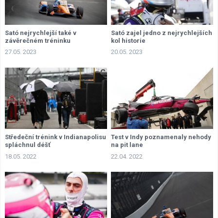
Sató nejrychlejší také v
Sató zajel jedno z nejrychlejších
závěrečném tréninku
kol historie
27.05. 2023
20.05. 2023
Středeční trénink v Indianapolisu
Test v Indy poznamenaly nehody
spláchnul déšť
na pit lane
18.05. 2022
22.04. 2022