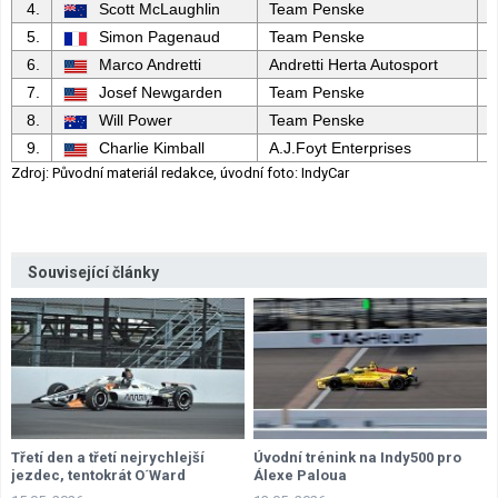
4.
Scott McLaughlin
Team Penske
C
5.
Simon Pagenaud
Team Penske
C
6.
Marco Andretti
Andretti Herta Autosport
7.
Josef Newgarden
Team Penske
C
8.
Will Power
Team Penske
C
9.
Charlie Kimball
A.J.Foyt Enterprises
C
Zdroj: Původní materiál redakce, úvodní foto: IndyCar
Související články
Třetí den a třetí nejrychlejší
Úvodní trénink na Indy500 pro
jezdec, tentokrát O´Ward
Álexe Paloua