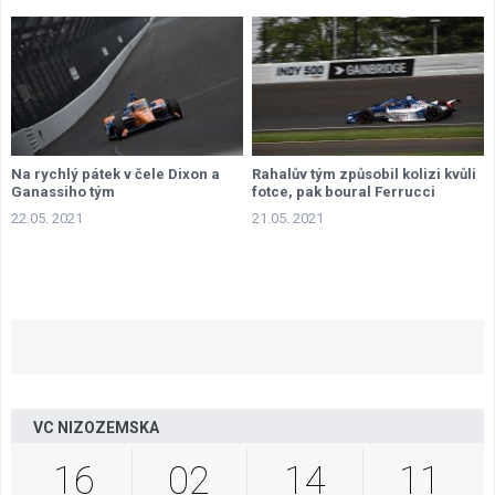
Na rychlý pátek v čele Dixon a
Rahalův tým způsobil kolizi kvůli
Ganassiho tým
fotce, pak boural Ferrucci
22.05. 2021
21.05. 2021
VC NIZOZEMSKA
16
02
14
10