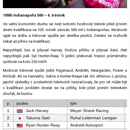
Lexikon F1
105th Indianapolis 500 – 6. trénink
Ve velmi komorním duchu se nesl sobotní hodinový trénink před prvním
dnem kvalifikace na 105. ročník závodu 500 mil v Indianapolisu. Možnosti
vyjet na dráhu a trénovat využila jen devítka jezdců. Ostatní se rozhodli
čekat až přímo na kvalifikaci.
Nejrychlejší čas si připsal Harvey. Druhou příčku si připsal Sató, třetí
nejrychlejší pak byl Hunter-Reay. Ti jediní překonali hranici průměrného
rychlosti na kolo 230 mil/h
Možnost trénovat využili ještě Pagenaud, Andretti, Newgarden, Power a
Kimball. Až na Harveyho, Satóa a Hunter-Reaye tak šlo většinou o jezdce,
jejichž výsledky v posledních trénincích naznačovaly, že pro ně může být
v kvalifikaci problém dostat se na příčky, kde před prvním tréninkem
doufali, že budou.
p.
jezdec
tým
m
1.
Jack Harvey
Meyer Shank Racing
2.
Takuma Sató
Rahal Letterman Lanigan
3.
Ryan Hunter-Reay
Andretti Autosport