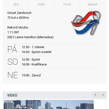
dnů
hodin
minut
sekund
Circuit Zandvoort
72 kol x 4259 m
Rekord okruhu:
1:11.097
2021 Lewis Hamilton (Mercedes)
PÁ
12:30 - 1. trénink
16:30 - Sprint rozstřel
SO
12:00 - Sprint
16:00 - Kvalifikace
NE
15:00 - Závod
VIDEO