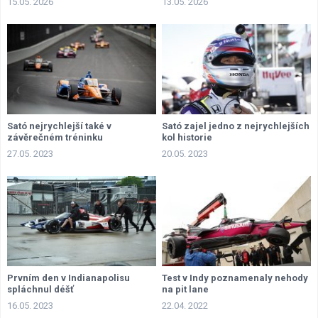
15.05. 2026
13.05. 2026
Sató nejrychlejší také v
Sató zajel jedno z nejrychlejších
závěrečném tréninku
kol historie
27.05. 2023
20.05. 2023
Prvním den v Indianapolisu
Test v Indy poznamenaly nehody
spláchnul déšť
na pit lane
16.05. 2023
22.04. 2022