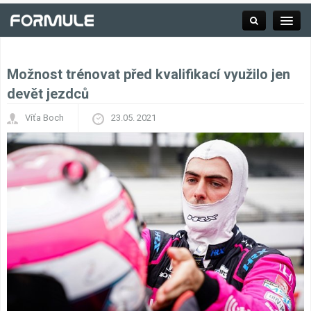
Možnost trénovat před kvalifikací využilo jen
Rubrika
devět jezdců
Víťa Boch
23.05. 2021
Závodní série
Kalendář F1
Výsledky F1
Týmy a jezdci F1
Okruhy F1