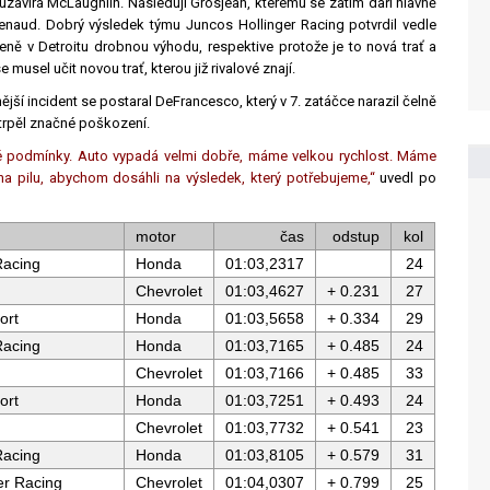
 uzavírá McLaughlin. Následují Grosjean, kterému se zatím daří hlavně
genaud. Dobrý výsledek týmu Juncos Hollinger Racing potvrdil vedle
eně v Detroitu drobnou výhodu, respektive protože je to nová trať a
musel učit novou trať, kterou již rivalové znají.
ější incident se postaral DeFrancesco, který v 7. zatáčce narazil čelně
utrpěl značné poškození.
dné podmínky. Auto vypadá velmi dobře, máme velkou rychlost. Máme
 na pilu, abychom dosáhli na výsledek, který potřebujeme,“
uvedl po
motor
čas
odstup
kol
Racing
Honda
01:03,2317
24
Chevrolet
01:03,4627
+ 0.231
27
ort
Honda
01:03,5658
+ 0.334
29
Racing
Honda
01:03,7165
+ 0.485
24
Chevrolet
01:03,7166
+ 0.485
33
ort
Honda
01:03,7251
+ 0.493
24
n
Chevrolet
01:03,7732
+ 0.541
23
Racing
Honda
01:03,8105
+ 0.579
31
er Racing
Chevrolet
01:04,0307
+ 0.799
25