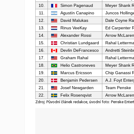
10.
Simon Pagenaud
Meyer Shank R
11.
Agustín Canapino
Juncos Holling
12.
David Malukas
Dale Coyne Ra
13.
Rinus VeeKay
Ed Carpenter 
14.
Alexander Rossi
Arrow McLare
15.
Christian Lundgaard
Rahal Letterm
16.
Devlin DeFrancesco
Andretti Stein
17.
Graham Rahal
Rahal Letterm
18.
Helio Castroneves
Meyer Shank R
19.
Marcus Ericsson
Chip Ganassi 
20.
Benjamin Pedersen
A.J. Foyt Enter
21.
Josef Newgarden
Team Penske
22.
Felix Rosenqvist
Arrow McLare
Zdroj: Původní článek redakce, úvodní foto: Penske Enter