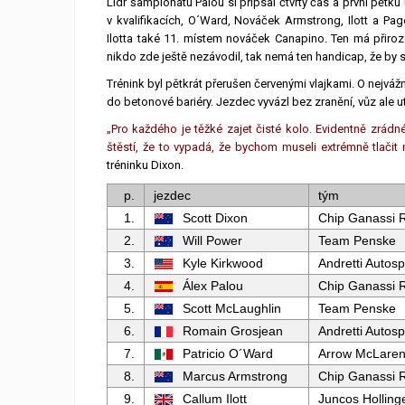
Lídr šampionátu Palou si připsal čtvrtý čas a první pětku
v kvalifikacích, O´Ward, Nováček Armstrong, Ilott a Pa
Ilotta také 11. místem nováček Canapino. Ten má přiroz
nikdo zde ještě nezávodil, tak nemá ten handicap, že by se 
Trénink byl pětkrát přerušen červenými vlajkami. O nejvážn
do betonové bariéry. Jezdec vyvázl bez zranění, vůz ale 
„Pro každého je těžké zajet čisté kolo. Evidentně zrá
štěstí, že to vypadá, že bychom museli extrémně tlačit
tréninku Dixon.
p.
jezdec
tým
1.
Scott Dixon
Chip Ganassi 
2.
Will Power
Team Penske
3.
Kyle Kirkwood
Andretti Autosp
4.
Álex Palou
Chip Ganassi 
5.
Scott McLaughlin
Team Penske
6.
Romain Grosjean
Andretti Autosp
7.
Patricio O´Ward
Arrow McLare
8.
Marcus Armstrong
Chip Ganassi 
9.
Callum Ilott
Juncos Holling