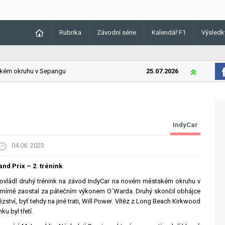
Rubrika
Závodní série
Kalendář F1
Výsledk
m okruhu v Sepangu
25.07.2026
Lando Norris
IndyCar
04.06. 2023
and Prix – 2. trénink
 ovládl druhý trénink na závod IndyCar na novém městském okruhu v
 mírně zaostal za pátečním výkonem O´Warda. Druhý skončil obhájce
ítězství, byť tehdy na jiné trati, Will Power. Vítěz z Long Beach Kirkwood
u byl třetí.