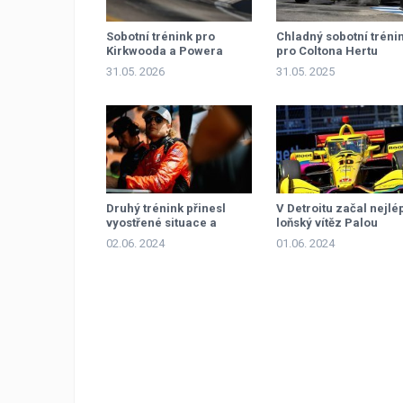
Sobotní trénink pro
Chladný sobotní tréni
Kirkwooda a Powera
pro Coltona Hertu
31.05. 2026
31.05. 2025
Druhý trénink přinesl
V Detroitu začal nejlé
vyostřené situace a
loňský vítěz Palou
nadávky
02.06. 2024
01.06. 2024