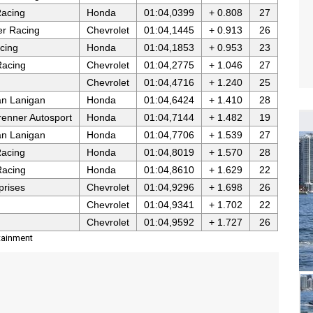
acing
Honda
01:04,0399
+ 0.808
27
er Racing
Chevrolet
01:04,1445
+ 0.913
26
cing
Honda
01:04,1853
+ 0.953
23
Racing
Chevrolet
01:04,2775
+ 1.046
27
n
Chevrolet
01:04,4716
+ 1.240
25
an Lanigan
Honda
01:04,6424
+ 1.410
28
brenner Autosport
Honda
01:04,7144
+ 1.482
19
an Lanigan
Honda
01:04,7706
+ 1.539
27
acing
Honda
01:04,8019
+ 1.570
28
Racing
Honda
01:04,8610
+ 1.629
22
prises
Chevrolet
01:04,9296
+ 1.698
26
Chevrolet
01:04,9341
+ 1.702
22
n
Chevrolet
01:04,9592
+ 1.727
26
tainment