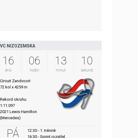
VC NIZOZEMSKA
16
06
13
08
dnů
hodin
minut
sekund
Circuit Zandvoort
72 kol x 4259 m
Rekord okruhu:
1:11.097
2021 Lewis Hamilton
(Mercedes)
PÁ
12:30 - 1. trénink
16:30 - Sprint rozstřel