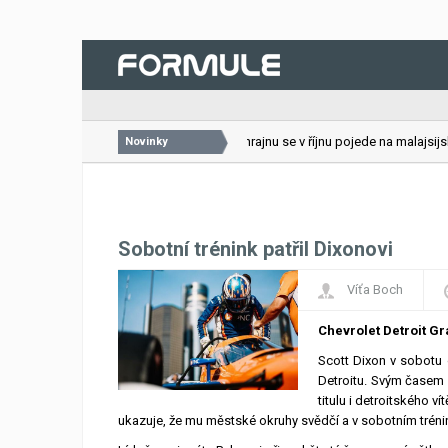
26.07.2026
VC Bahrajnu se v říjnu pojede na malajsijské
Novinky
Sobotní trénink patřil Dixonovi
Víťa Boch
Chevrolet Detroit Gr
Scott Dixon v sobotu
Detroitu. Svým časem
titulu i detroitského v
ukazuje, že mu městské okruhy svědčí a v sobotním trénink