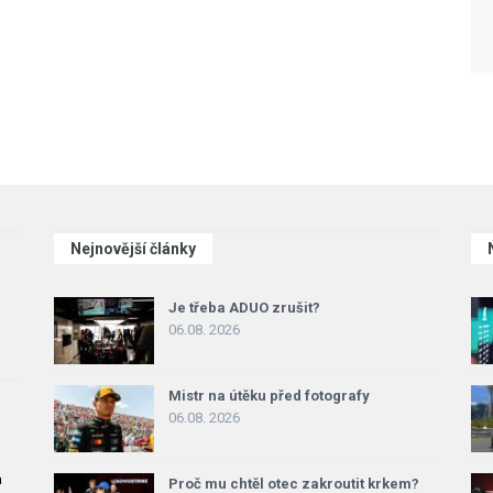
Nejnovější články
Je třeba ADUO zrušit?
06.08. 2026
Mistr na útěku před fotografy
06.08. 2026
a
Proč mu chtěl otec zakroutit krkem?