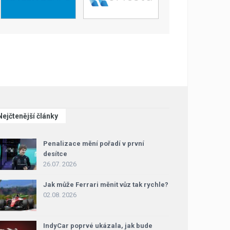
Nejčtenější články
Penalizace mění pořadí v první
desítce
26.07. 2026
Jak může Ferrari měnit vůz tak rychle?
02.08. 2026
IndyCar poprvé ukázala, jak bude