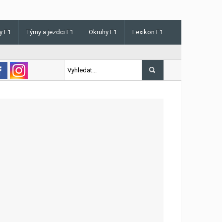
y F1
Týmy a jezdci F1
Okruhy F1
Lexikon F1
 v Maďarsku letos poprvé vyhrál kvalifikaci