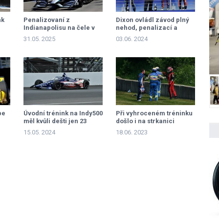
nk
Penalizovaní z
Dixon ovládl závod plný
Indianapolisu na čele v
nehod, penalizací a
pátečním tréninku
šetření paliva
31.05. 2025
03.06. 2024
pe
Úvodní trénink na Indy500
Při vyhroceném tréninku
měl kvůli dešti jen 23
došlo i na strkanici
minut
šampionů
15.05. 2024
18.06. 2023