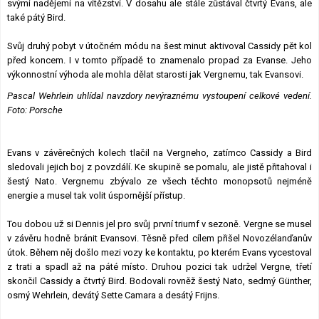
svými nadějemi na vítězství. V dosahu ale stále zůstával čtvrtý Evans, ale
také pátý Bird.
Svůj druhý pobyt v útočném módu na šest minut aktivoval Cassidy pět kol
před koncem. I v tomto případě to znamenalo propad za Evanse. Jeho
výkonnostní výhoda ale mohla dělat starosti jak Vergnemu, tak Evansovi.
Pascal Wehrlein uhlídal navzdory nevýraznému vystoupení celkové vedení.
Foto: Porsche
Evans v závěrečných kolech tlačil na Vergneho, zatímco Cassidy a Bird
sledovali jejich boj z povzdálí. Ke skupině se pomalu, ale jistě přitahoval i
šestý Nato. Vergnemu zbývalo ze všech těchto monopsotů nejméně
energie a musel tak volit úspornější přístup.
Tou dobou už si Dennis jel pro svůj první triumf v sezoně. Vergne se musel
v závěru hodně bránit Evansovi. Těsně před cílem přišel Novozélanďanův
útok. Během něj došlo mezi vozy ke kontaktu, po kterém Evans vycestoval
z trati a spadl až na páté místo. Druhou pozici tak udržel Vergne, třetí
skončil Cassidy a čtvrtý Bird. Bodovali rovněž šestý Nato, sedmý Günther,
osmý Wehrlein, devátý Sette Camara a desátý Frijns.