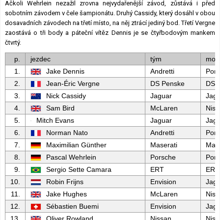
Ačkoli Wehrlein nezažil zrovna nejvydařenější závod, zůstává i před
sobotním závodem v čele šampionátu. Druhý Cassidy, který dosáhl v obou
dosavadních závodech na třetí místo, na něj ztrácí jediný bod. Třetí Vergne
zaostává o tři body a páteční vítěz Dennis je se čtyřbodovým mankem
čtvrtý.
p.
jezdec
tým
mot
1.
Jake Dennis
Andretti
Por
2.
Jean-Éric Vergne
DS Penske
DS
3.
Nick Cassidy
Jaguar
Jag
4.
Sam Bird
McLaren
Niss
5.
Mitch Evans
Jaguar
Jag
6.
Norman Nato
Andretti
Por
7.
Maximilian Günther
Maserati
Mase
8.
Pascal Wehrlein
Porsche
Por
9.
Sergio Sette Camara
ERT
ERT
10.
Robin Frijns
Envision
Jag
11.
Jake Hughes
McLaren
Niss
12.
Sébastien Buemi
Envision
Jag
13.
Oliver Rowland
Nissan
Niss