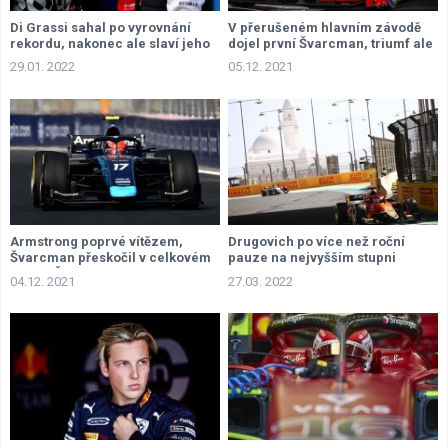
Di Grassi sahal po vyrovnání
V přerušeném hlavním závodě
rekordu, nakonec ale slaví jeho
dojel první Švarcman, triumf ale
parťák Mortara
přesto slaví Piastri
29.01. 2022
05.12. 2021
Armstrong poprvé vítězem,
Drugovich po více než roční
Švarcman přeskočil v celkovém
pauze na nejvyšším stupni
pořadí Žoua
04.12. 2021
27.03. 2022