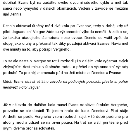
dobíhal, Evans byl na začátku svého dvouminutového cyklu a měl tak
šanci něco vymyslet v dalších okamžicích. Vedení v závodě se mezitím
ujal Dennis.
Dennis aktivoval útočný mód dvě kola po Evansovi, tedy v době, kdy už
pilot Jaguaru ani Vergne žádnou výkonnostní výhodu neměli. A zdálo se,
že taktika úřadujícího šampiona nese ovoce. Dennis se vrátil zpět do
stopy jako druhý a překonal tak díky pozdější aktivaci Evanse. Navíc měl
dvě minuty na to, aby potrápil Vergneho.
To se ale nestalo. Vergne se totiž rozhodl již v dalším kole vyčerpat svých
zbývajících šest minut v útočném módu a přešel do výkonnostní výhody
podruhé. To pro něj znamenalo pád na třetí místo za Dennise a Evanse.
Mitch Evans strávil většinu závodu na pódiových pozicích, přesto si pohár
neodvezl. Foto: Jaguar
Již v nájezdu do dalšího kola musel Evans odolávat útokům Vergneho,
prozatím se ale ubránil. To jenom hrálo do karet Dennisovi. Pilot stáje
Andretti se podle Vergneho vzoru rozhodl zajet v té době podruhé pro
útočný mód a udržel se na první pozici. Na trať se vrátil jen těsně před
svými dvěma pronásledovateli.