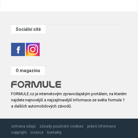
Sociální sítě
O magazínu
FORMULE.cz je internetovým zpravodajským portálem, na kterém
najdete nejnovější a nejzajímavější informace ze světa formule 1
a dalších automobilových závodů.
ochrana údajů
zásady použivání cookies
právní informace
copyright
inzerce
kontakty