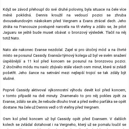
Když se závod přehoupl do své druhé poloviny, byla situace na čele více
méně poklidná. Dennis kroužil na vedoucí pozici se zhruba
dvousekundovým náskokem před Vergnem a Evans ztrácel dech. Jeho
ztráta na Francouze postupně narostla na tři vteřiny a zdálo se, že pilot
Jaguaru se ještě bude muset obávat o bronzový výsledek. Tlačil na něj
totiž Nato.
Nato ale nakonec Evanse nezdolal. Zajel si pro útočný mód a na čtvrté
místo se posunul Cassidy. Evansův týmový kolega už byl ve svém snažení
úspěšnější a 11 kol před koncem se posunul na bronzovou pozici.
Z útočného módu mu navíc zbývalo stále všech osm minut, které si zvládl
pošetřit. Jeho šance na setrvání mezi nejlepší trojicí se tak zdály být
slušné.
Poprvé Cassidy aktivoval výkonnostní výhodu devět kol před koncem,
v tomto případě na dvě minuty. Znamenalo to pro něj pokles zpět za
Evanse, zdálo se ale, že nebude dlouho trvat a před svého parťáka se opět
dostane. Na čele už Dennis vedl o tři vteřiny před Vergnem.
Osm kol před koncem už byl Cassidy opět před Evansem. V dalších
kolech se zvládal dotahovat i na Vergneho, který už se pomalu loučil se