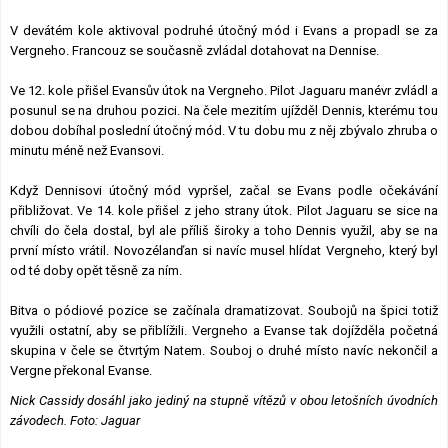
V devátém kole aktivoval podruhé útočný mód i Evans a propadl se za
Vergneho. Francouz se současně zvládal dotahovat na Dennise.
Ve 12. kole přišel Evansův útok na Vergneho. Pilot Jaguaru manévr zvládl a
posunul se na druhou pozici. Na čele mezitím ujížděl Dennis, kterému tou
dobou dobíhal poslední útočný mód. V tu dobu mu z něj zbývalo zhruba o
minutu méně než Evansovi.
Když Dennisovi útočný mód vypršel, začal se Evans podle očekávání
přibližovat. Ve 14. kole přišel z jeho strany útok. Pilot Jaguaru se sice na
chvíli do čela dostal, byl ale příliš široky a toho Dennis využil, aby se na
první místo vrátil. Novozélanďan si navíc musel hlídat Vergneho, který byl
od té doby opět těsně za ním.
Bitva o pódiové pozice se začínala dramatizovat. Soubojů na špici totiž
využili ostatní, aby se přiblížili. Vergneho a Evanse tak dojížděla početná
skupina v čele se čtvrtým Natem. Souboj o druhé místo navíc nekončil a
Vergne překonal Evanse.
Nick Cassidy dosáhl jako jediný na stupně vítězů v obou letošních úvodních
závodech. Foto: Jaguar