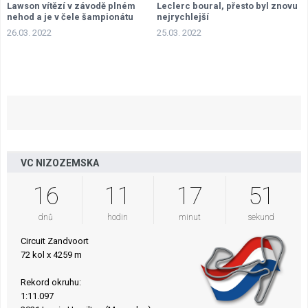
Lawson vítězí v závodě plném
Leclerc boural, přesto byl znovu
nehod a je v čele šampionátu
nejrychlejší
26.03. 2022
25.03. 2022
VC NIZOZEMSKA
16
11
17
49
dnů
hodin
minut
sekund
Circuit Zandvoort
72 kol x 4259 m
Rekord okruhu:
1:11.097