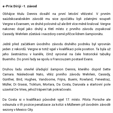
Lexikon F1
e-Prix Díriji -1. závod
Obhájce titulu Dennis dosáhl na první letošní vítězství. V prvním
saúdskoarabském závodě mu sice zpočátku byli zdatnými soupeři
Vergne s Evansem, ve druhé polovině už ale Brit více méně kraloval. Vergne
nakonec dojel jako druhý a třetí místo z prvního závodu zopakoval
Cassidy. Wehrlein zůstává i navzdory osmé příčce lídrem šampionátu.
Ještě před začátkem úvodního závodu druhého podniku byl vyrovnán
jeden z rekordů. Vergne si totiž vyjel v kvalifikaci pole position. Ta byla už
jeho šestnáctou v kariéře, čímž vyrovnal na čele historické tabulky
Buemiho. Do první řady se spolu s Francouzem postavil Evans.
Druhou řadu otevřel úřadující šampion Dennis, kterého dopnil Sette
Camara. Následovali Nato, vítěz prvního závodu Wehrlein, Cassidy,
Günther, Bird, Hughes, Vandoorne, Frijns, Buemi, Rowland, Fenestraz,
Müller, Di Grassi, Ticktum, Mortara, Da Costa, Daruvala a startovní pole
uzavíral De Vries, jehož trápení tak pokračovalo.
Da Costa si v kvalifikaci původně vyjel 17. místo. Pilota Porsche ale
odsunula o tři pozice penalizace za kolizi s Müllerem při úvodním závodě
sezony v Mexico City.