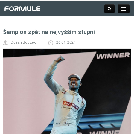
Šampion zpět na nejvyšším stupni
Rubrika
Dušan Bouzek
26.01. 2024
Závodní série
Kalendář F1
Výsledky F1
Týmy a jezdci F1
Okruhy F1