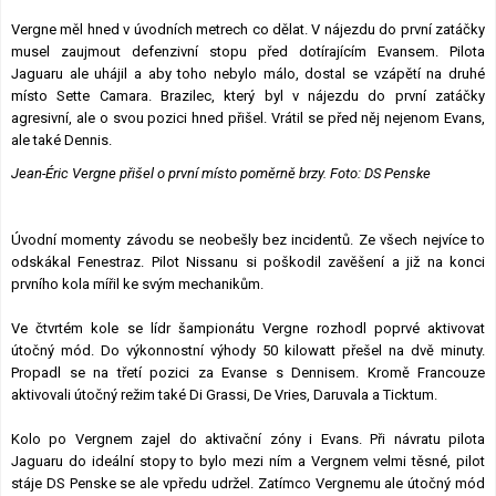
Vergne měl hned v úvodních metrech co dělat. V nájezdu do první zatáčky
musel zaujmout defenzivní stopu před dotírajícím Evansem. Pilota
Jaguaru ale uhájil a aby toho nebylo málo, dostal se vzápětí na druhé
místo Sette Camara. Brazilec, který byl v nájezdu do první zatáčky
agresivní, ale o svou pozici hned přišel. Vrátil se před něj nejenom Evans,
ale také Dennis.
Jean-Éric Vergne přišel o první místo poměrně brzy. Foto: DS Penske
Úvodní momenty závodu se neobešly bez incidentů. Ze všech nejvíce to
odskákal Fenestraz. Pilot Nissanu si poškodil zavěšení a již na konci
prvního kola mířil ke svým mechanikům.
Ve čtvrtém kole se lídr šampionátu Vergne rozhodl poprvé aktivovat
útočný mód. Do výkonnostní výhody 50 kilowatt přešel na dvě minuty.
Propadl se na třetí pozici za Evanse s Dennisem. Kromě Francouze
aktivovali útočný režim také Di Grassi, De Vries, Daruvala a Ticktum.
Kolo po Vergnem zajel do aktivační zóny i Evans. Při návratu pilota
Jaguaru do ideální stopy to bylo mezi ním a Vergnem velmi těsné, pilot
stáje DS Penske se ale vpředu udržel. Zatímco Vergnemu ale útočný mód