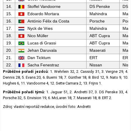
14.
Stoffel Vandoorne
DS Penske
DS
15.
Edoardo Mortara
Mahindra
Mah
16.
António Félix da Costa
Porsche
Por
17.
Nyck de Vries
Mahindra
Mah
18.
Nico Müller
ABT Cupra
Mah
19.
Lucas di Grassi
ABT Cupra
Mah
20.
Jehan Daruvala
Maserati
Mase
21.
Dan Ticktum
ERT
ERT
22.
Sacha Fenestraz
Nissan
Niss
Průběžné pořadí jezdců:
1. Wehrlein 32, 2. Cassidy 31, 3. Vergne 29, 4.
Dennis 28, 5. Evans 20, 6. Buemi 18, 7. Günther 18, 8. Bird 12, 9. Nato 9, 10.
Hughes 6, 11. Vandoorne 4, 12. Sette Camara 2, 13. Frijns 1.
Průběžné pořadí týmů:
1. Jaguar 51, 2. Andretti 37, 3. DS Penske 33, 4.
Porsche 32, 5. Envision 19, 6. McLaren 18, 7. Maserati 18, 8. ERT 2.
Zdroj: vlastní reportáž redakce, úvodní foto: Andretti