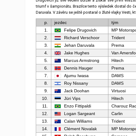
Drugovich již své vedení udržel a získal své první vítěz
triumf v šampionátu. Brazilce tento výsledek dostal do 
Daruvala. V závěru se ještě postaral o žluté vlajky Vesti, kt
p.
jezdec
tým
1.
Felipe Drugovich
MP Motorspo
2.
Richard Verschoor
Trident
3.
Jehan Daruvala
Prema
4.
Jake Hughes
Van Amersfo
5.
Marcus Armstrong
Hitech
6.
Dennis Hauger
Prema
7.
Ajumu Iwasa
DAMS
8.
Roy Nissany
DAMS
9.
Jack Doohan
Virtuosi
10.
Jüri Vips
Hitech
11.
Enzo Fittipaldi
Charouz Rac
12.
Logan Sargeant
Carlin
13.
Calan Williams
Trident
14.
Clément Novalak
MP Motorspo