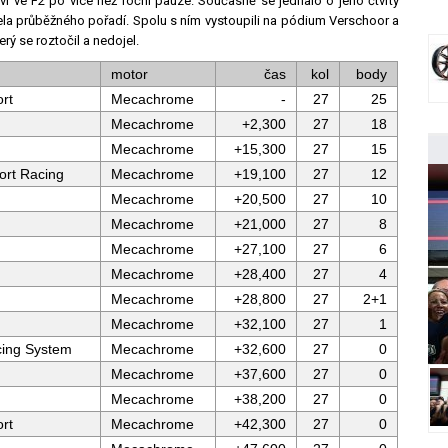
ství ve F2 po více než roční pauze. Současně se jednalo o jeho čtvrtý
čela průběžného pořadí. Spolu s ním vystoupili na pódium Verschoor a
erý se roztočil a nedojel.
motor
čas
kol
body
rt
Mecachrome
-
27
25
Mecachrome
+2,300
27
18
Mecachrome
+15,300
27
15
ort Racing
Mecachrome
+19,100
27
12
Mecachrome
+20,500
27
10
Mecachrome
+21,000
27
8
Mecachrome
+27,100
27
6
Mecachrome
+28,400
27
4
Mecachrome
+28,800
27
2+1
Mecachrome
+32,100
27
1
ing System
Mecachrome
+32,600
27
0
Mecachrome
+37,600
27
0
Mecachrome
+38,200
27
0
rt
Mecachrome
+42,300
27
0