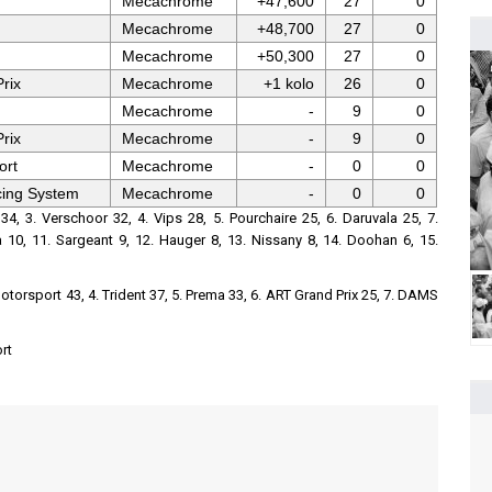
Mecachrome
+47,600
27
0
Mecachrome
+48,700
27
0
Mecachrome
+50,300
27
0
rix
Mecachrome
+1 kolo
26
0
Mecachrome
-
9
0
rix
Mecachrome
-
9
0
ort
Mecachrome
-
0
0
ing System
Mecachrome
-
0
0
4, 3. Verschoor 32, 4. Vips 28, 5. Pourchaire 25, 6. Daruvala 25, 7.
10, 11. Sargeant 9, 12. Hauger 8, 13. Nissany 8, 14. Doohan 6, 15.
Motorsport 43, 4. Trident 37, 5. Prema 33, 6. ART Grand Prix 25, 7. DAMS
rt