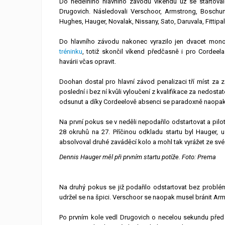
Do nedělního hlavního závodu víkendu už se startovalo
Drugovich. Následovali Verschoor, Armstrong, Boschu
Hughes, Hauger, Novalak, Nissany, Sato, Daruvala, Fittipal
Do hlavního závodu nakonec vyrazilo jen dvacet mono
tréninku
, totiž skončil víkend předčasně i pro Cordee
havárii včas opravit.
Doohan dostal pro hlavní závod penalizaci tří míst za z
poslední i bez ní kvůli vyloučení z kvalifikace za nedost
odsunut a díky Cordeelově absenci se paradoxně naopak
Na první pokus se v neděli nepodařilo odstartovat a pilot
28 okruhů na 27. Příčinou odkladu startu byl Hauger, u
absolvoval druhé zaváděcí kolo a mohl tak vyrážet ze své
Dennis Hauger měl při prvním startu potíže. Foto: Prema
Na druhý pokus se již podařilo odstartovat bez problém
udržel se na špici. Verschoor se naopak musel bránit Arms
Po prvním kole vedl Drugovich o necelou sekundu před 