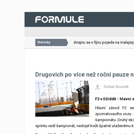
26.07.2026
VC Bahrajnu se v říjnu pojede na malajsijské
Novinky
Drugovich po více než roční pauze n
Dušan Bouzek
F2 v Džiddě - hlavní
Hlavní závod F2 se
zpomalovacího vozu. Z
šampionátu. Druhý skon
sprintu vedl šampionát, nedojel kvůli špatně utaženému k