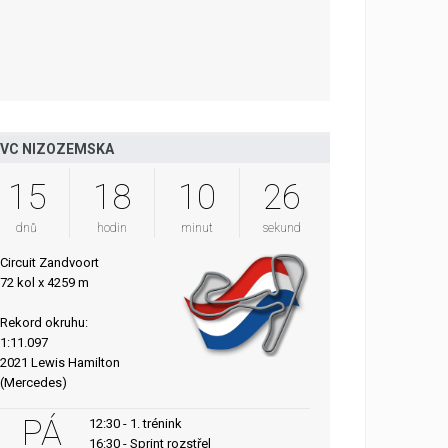
VC NIZOZEMSKA
15
18
10
25
dnů
hodin
minut
sekund
Circuit Zandvoort
72 kol x 4259 m
Rekord okruhu:
1:11.097
2021 Lewis Hamilton
(Mercedes)
PÁ
12:30 - 1. trénink
16:30 - Sprint rozstřel