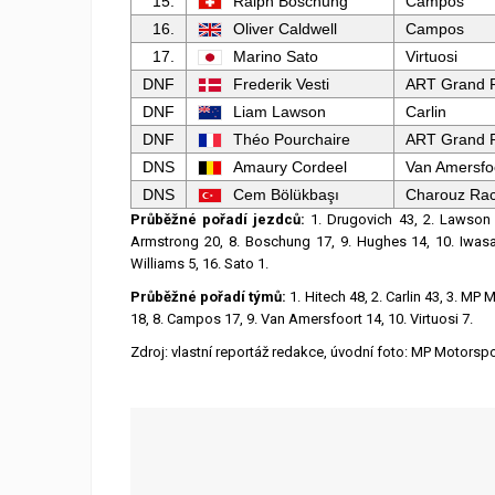
15.
Ralph Boschung
Campos
16.
Oliver Caldwell
Campos
17.
Marino Sato
Virtuosi
DNF
Frederik Vesti
ART Grand P
DNF
Liam Lawson
Carlin
DNF
Théo Pourchaire
ART Grand P
DNS
Amaury Cordeel
Van Amersfo
DNS
Cem Bölükbaşı
Charouz Rac
Průběžné pořadí jezdců:
1. Drugovich 43, 2. Lawson 3
Armstrong 20, 8. Boschung 17, 9. Hughes 14, 10. Iwasa 
Williams 5, 16. Sato 1.
Průběžné pořadí týmů:
1. Hitech 48, 2. Carlin 43, 3. MP 
18, 8. Campos 17, 9. Van Amersfoort 14, 10. Virtuosi 7.
Zdroj: vlastní reportáž redakce, úvodní foto: MP Motorspo