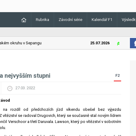
Rubrika
Závodní série
Kalendář F1
Výsledk
m okruhu v Sepangu
25.07.2026
Lando Norris
a nejvyšším stupni
F2
27.03. 2022
 závod
 na rozdíl od předchozích jízd víkendu obešel bez výjezdu
 vítězství se radoval Drugovich, který se současně stal novým lídrem
čil Verschoor a třetí Daruvala. Lawson, který po vítězství v sobotním
olu.