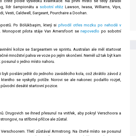
 čistě podle výsledků kvalifikace. Na první místo se tedy zařadil
ng, lídr šampionátu a
sobotní vítěz
Lawson, Iwasa, Williams, Vips,
di, Vesti, Caldwell, Sargeant, Pourchaire a Doohan.
postů. Po Bölükbaşim, který si
přivodil otřes mozku po nehodě v
la. Monopost pilota stáje Van Amersfoort se
nepovedlo
po sobotní
avinění kolize se Sargeantem ve sprintu. Australan ale měl startovat
atečné množství paliva ve voze po jejím skončení. Neměl už tak být kam
 posunul o jedno místo nahoru.
i byli posláni ještě do jednoho zaváděcího kola, což zkrátilo závod z
 kterého se vyskytly potíže. Norovi se ale nakonec podařilo rozjet,
 původní desáté startovní pozice.
ů. Drugovich se ihned přesunul na vnitřek, aby pokryl Verschoora a
trongovi, na stříbrné příčce ale zůstal.
Verschoorem. Třetí zůstával Armstrong. Na čtvrté místo se posunul