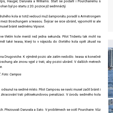
ps, Hauger, Daruvala a Williams. Start se podařil i Pourchairemu s
han byl po startu z 20. pozice již sedmnáctý.
 druhého kola si totiž vedoucí muž šampionátu poradil s Armstrongem
ci mezi Boschungem a Iwasou. Švýcar se sice ubránil, vypomohl si ale
 musel bránit sedmému Vipsovi.
e třetím kole menší než jedna sekunda. Pilot Tridentu tak mohl na
měl také Iwasa, který to v nájezdu do čtvrtého kola opět zkusil na
 na Drugoviche. K výměně pozic ale zatím nedošlo. Iwasa si konečně
schung ale znovu vyjel z trati, aby pozici ubránil. V dalších metrech
e.
ť. Foto: Campos
 odsunul na sedmé místo. Pilot Camposu se navíc musel začít bránit i
zkracování trati pětisekundovou penalizaci. V úvodu sedmého kola
h. Přezouvali Daruvala a Sato. V problémech se ocitl Pourchaire. Vůz