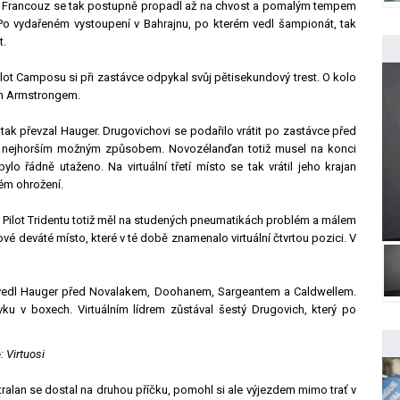
il. Francouz se tak postupně propadl až na chvost a pomalým tempem
. Po vydařeném vystoupení v Bahrajnu, po kterém vedl šampionát, tak
t.
ot Camposu si při zastávce odpykal svůj pětisekundový trest. O kolo
tým Armstrongem.
ak převzal Hauger. Drugovichovi se podařilo vrátit po zastávce před
 nejhorším možným způsobem. Novozélanďan totiž musel na konci
lo řádně utaženo. Na virtuální třetí místo se tak vrátil jeho krajan
ém ohrožení.
. Pilot Tridentu totiž měl na studených pneumatikách problém a málem
é deváté místo, které v té době znamenalo virtuální čtvrtou pozici. V
, vedl Hauger před Novalakem, Doohanem, Sargeantem a Caldwellem.
ku v boxech. Virtuálním lídrem zůstával šestý Drugovich, který po
 Virtuosi
ralan se dostal na druhou příčku, pomohl si ale výjezdem mimo trať v