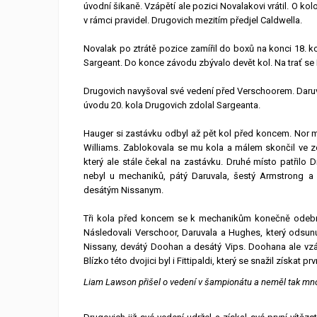
úvodní šikaně. Vzápětí ale pozici Novalakovi vrátil. O kol
v rámci pravidel. Drugovich mezitím předjel Caldwella.
Novalak po ztrátě pozice zamířil do boxů na konci 18. k
Sargeant. Do konce závodu zbývalo devět kol. Na trať se 
Drugovich navyšoval své vedení před Verschoorem. Daruvala
úvodu 20. kola Drugovich zdolal Sargeanta.
Hauger si zastávku odbyl až pět kol před koncem. Nor m
Williams. Zablokovala se mu kola a málem skončil ve zd
který ale stále čekal na zastávku. Druhé místo patřilo Dr
nebyl u mechaniků, pátý Daruvala, šestý Armstrong
desátým Nissanym.
Tři kola před koncem se k mechanikům konečně odebral
Následovali Verschoor, Daruvala a Hughes, který odsu
Nissany, devátý Doohan a desátý Vips. Doohana ale vzápě
Blízko této dvojici byl i Fittipaldi, který se snažil získat p
Liam Lawson přišel o vedení v šampionátu a neměl tak mno