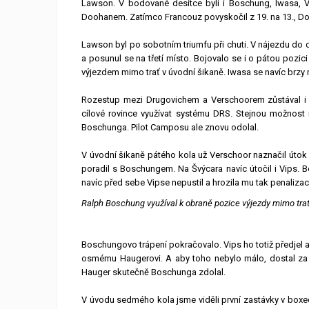
Lawson. V bodované desítce byli i Boschung, Iwasa, Vi
Doohanem. Zatímco Francouz povyskočil z 19. na 13., Doo
Lawson byl po sobotním triumfu při chuti. V nájezdu do
a posunul se na třetí místo. Bojovalo se i o pátou pozi
výjezdem mimo trať v úvodní šikaně. Iwasa se navíc brzy
Rozestup mezi Drugovichem a Verschoorem zůstával i v
cílové rovince využívat systému DRS. Stejnou možnost 
Boschunga. Pilot Camposu ale znovu odolal.
V úvodní šikaně pátého kola už Verschoor naznačil útok
poradil s Boschungem. Na Švýcara navíc útočil i Vips. Bo
navíc před sebe Vipse nepustil a hrozila mu tak penalizac
Ralph Boschung využíval k obraně pozice výjezdy mimo tra
Boschungovo trápení pokračovalo. Vips ho totiž předjel a
osmému Haugerovi. A aby toho nebylo málo, dostal za 
Hauger skutečně Boschunga zdolal.
V úvodu sedmého kola jsme viděli první zastávky v boxec