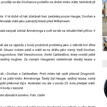
o později se ale Doohanovi podařilo na druhé místo vrátit, tentokrát již
ola. V té době už tak zůstávali bez zastávky pouze Hauger, Doohan a
Novalak vrátil jako patnáctý těsně před Williamsem.
 naopak zdolal Armstronga a ocitl se tak na virtuální třetí příčce. V
ěl ale na výjezdu z boxů podobné problémy jako o několik kol dříve
i. Situaci ovšem ustál a vrátil se na dráhu jako osmý. Vedl Doohan,
ugovichovi, třetí Verschoorovi, čtvrté Caldwellovi, který rovněž ještě
 a sedmý Hughes. Za osmým Haugerem následovali devátý Iwasa s
i i Doohan s Caldwellem. První místo tak opět převzal Drugovich.
nul na páté místo Armstronga. Šestý byl Hauger, sedmý Iwasa, osmý
tí překonal Vips. Australan mu ale v úvodu 25. kola předjetí vrátil.
rvní body v sezoně.
ho důvodů k úsměvu. Foto. Carlin