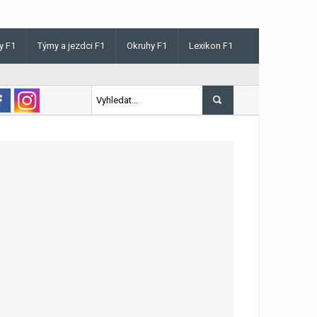
y F1
Týmy a jezdci F1
Okruhy F1
Lexikon F1
 v Maďarsku letos poprvé vyhrál kvalifikaci