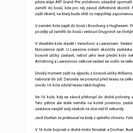
pilota stáje ART Grand Prix zničehonic zásadně zpomal
zamířil do boxů, kde pro něj závod definitivně skončil
zažil víkend, na který bude chtít co nejrychleji zapomenou
V osmém kole zajeli do boxů i Boschung s Hughesem. Pil
později už zamířili do boxů i vedoucí Drugovich se čtvr
V desátém kole stavěli i Verschoor s Lawsonem. Vedení t
Nizozemce zpět. U Lawsona ovšem skončila zastávka
boxové uličky zastavit, neboť jeho levé přední kolo neby
Armstrong a Lawsonovo celkové vedení se ocitlo ve velk
Divoký moment zažil na výjezdu z boxové uličky Williams
naboural do zdi. Daruvala se posunul před Iwasu na celkov
úvodu 14. kola zdolal Iwasu také Hughes.
Ve 14. kole, kdy se závod přehoupl do druhé poloviny
Tato pětice ale stále neměla na kontě povinnou zastáv
zastávce navýšil svůj náskok na více než tři sekundy.
Jack Doohan se prokousal na body z úplného chvostu. Foto:
V 16. kole bojovali o druhé místo Novalak a Doohan. Aust