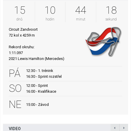
15
10
44
17
dnů
hodin
minut
sekund
Circuit Zandvoort
72 kol x 4259 m
Rekord okruhu:
1:11.097
2021 Lewis Hamilton (Mercedes)
PÁ
12:30 - 1. trénink
16:30 - Sprint rozstřel
SO
12:00 - Sprint
16:00 - Kvalifikace
NE
15:00 - Závod
VIDEO