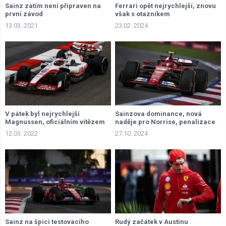
Sainz zatím není připraven na
Ferrari opět nejrychlejší, znovu
první závod
však s otazníkem
13.03. 2021
23.02. 2024
V pátek byl nejrychlejší
Sainzova dominance, nová
Magnussen, oficiálním vítězem
naděje pro Norrise, penalizace
se ale stal Sainz
pro Verstappena
12.03. 2022
27.10. 2024
Sainz na špici testovacího
Rudý začátek v Austinu