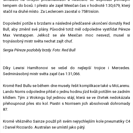
tempem do boxů. I přesto ale zajel Mexičan čas v hodnotě 1:30,679, který
stačil na druhé místo. Za Leclercem zaostal o 758 tisícin.
Dopolední potíže s brzdami a následné předčasné ukončení donutily Red
Bull, aby změnil své plány. Původně totiž měl odpoledne vystřídat Péreze
Max Verstappen. Jelikož se ale Mexičan moc nesvezl, musel si
trojnásobný mistr světa nechat zajít chuť.
Sergia Péreze pozlobily brzdy. Foto: Red Bull
Díky Lewisi Hamiltonovi se vešel do nejlepší trojice i Mercedes.
Sedminásobný mistr světa zajel čas 1:31,066.
Kromě Red Bullu se během dne musely řešit komplikace také u McLarenu.
Lando Norris odpoledne přišel o jednu hodinu jízd kvůli potížím se zadním
křídlem. Tým z Wokingu byl jedinou stájí, která se ve čtvrtek nedokázala
přehoupnout přes sto kol. Piastri s Norrisem jich absolvovali dohromady
87.
Kromě vítězného Sainze použil při svém nejrychlejším kole pneumatiky C4
i Daniel Ricciardo. Australan se umístil jako pátý.