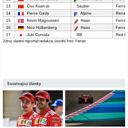
13.
Čou Kuan-jü
Sauber
Ferrari
14.
Pierre Gasly
Alpine
Renaul
15.
Kevin Magnussen
Haas
Ferrari
16.
Nico Hülkenberg
Haas
Ferrari
17.
Juki Cunoda
RB
Red Bu
Zdroj: vlastní reportáž redakce, úvodní foto: Ferrari
Související články