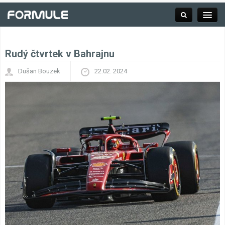
Rudý čtvrtek v Bahrajnu
Rubrika
Dušan Bouzek
22.02. 2024
Závodní série
Kalendář F1
Výsledky F1
Týmy a jezdci F1
Okruhy F1