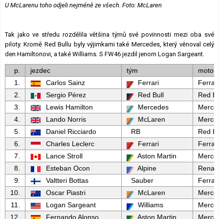
U McLarenu toho odjeli nejméně ze všech. Foto: McLaren
Tak jako ve středu rozdělila většina týmů své povinnosti mezi oba své
piloty. Kromě Red Bullu byly výjimkami také Mercedes, který věnoval celý
den Hamiltonovi, a také Williams. S FW46 jezdil jenom Logan Sargeant.
p.
jezdec
tým
motor
1.
Carlos Sainz
Ferrari
Ferrari
2.
Sergio Pérez
Red Bull
Red Bu
3.
Lewis Hamilton
Mercedes
Merce
4.
Lando Norris
McLaren
Merce
5.
Daniel Ricciardo
RB
Red Bu
6.
Charles Leclerc
Ferrari
Ferrari
7.
Lance Stroll
Aston Martin
Merce
8.
Esteban Ocon
Alpine
Renaul
9.
Valtteri Bottas
Sauber
Ferrari
10.
Oscar Piastri
McLaren
Merce
11.
Logan Sargeant
Williams
Merce
12.
Fernando Alonso
Aston Martin
Merce