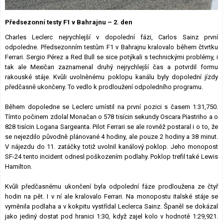
Lexikon F1
Předsezonní testy F1 v Bahrajnu – 2. den
Charles Leclerc nejrychlejší v dopolední fázi, Carlos Sainz první
odpoledne. Předsezonním testům F1 v Bahrajnu kralovalo během čtvrtku
Ferrari. Sergio Pérez a Red Bull se sice potýkali s technickými problémy, i
tak ale Mexičan zaznamenal druhý nejrychlejší čas a potvrdil formu
rakouské stáje. Kvůli uvolněnému poklopu kanálu byly dopolední jízdy
předčasně ukončeny. To vedlo k prodloužení odpoledního programu.
Během dopoledne se Leclerc umístil na první pozici s časem 1:31,750.
Tímto počinem zdolal Monačan o 578 tisícin sekundy Oscara Piastriho a o
828 tisícin Logana Sargeanta. Pilot Ferrari se ale rovněž postaral i o to, že
se nejezdilo původně plánované 4 hodiny, ale pouze 2 hodiny a 38 minut.
V nájezdu do 11. zatáčky totiž uvolnil kanálový poklop. Jeho monopost
SF-24 tento incident odnesl poškozením podlahy. Poklop trefil také Lewis
Hamilton.
Kvůli předčasnému ukončení byla odpolední fáze prodloužena ze čtyř
hodin na pět. I v ní ale kralovalo Ferrari. Na monopostu italské stáje se
vyměnila podlaha a v kokpitu vystřídal Leclerca Sainz. Španěl se dokázal
jako jediný dostat pod hranici 1:30, když zajel kolo v hodnotě 1:29,921.