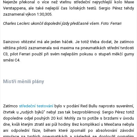
Nejenže překonal o více než vteřinu středeční nejrychlejší kolo Maxe
Verstappena, ale také nejlepší čas loňských testů. Sergio Pérez tehdy
zaznamenal výkon 1:30,305.
Charles Leclerc ukončil dopolední jízdy předčasně všem. Foto: Ferrari
Sainzovo vítězství má ale jeden háček. Je totiž třeba dodat, že zatímco
většina pilotů zaznamenala svá maxima na pneumatikách střední tvrdosti
C3, pilot Ferrari použil při svém nejlepším pokusu o stupeň měkčí gumy
směsi C4.
Mistři měnili plány
Zatímco
středeční testování
bylo v podání Red Bullu naprosto suverénní,
čtvrtek u „rudých býků“ nebyl zas tak bezproblémový. Sergio Pérez totiž
dopoledne odjel pouhých 20 kol. Mohly za to potíže s brzdami v úvodu
dne, kvůli kterým ztratil asi půl hodiny. Bez komplikací u Mexičana nebyla
ani odpolední fáze, během které zpomalil po absolvování závodní
simulace na tvrdých pneumatikách a následně se doploužil pomalým