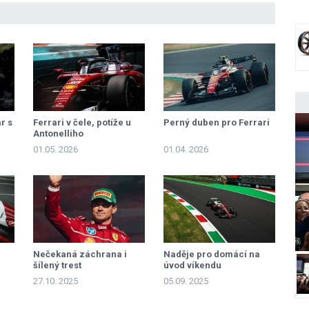
r s
Ferrari v čele, potíže u
Perný duben pro Ferrari
Antonelliho
01.05. 2026
01.04. 2026
Nečekaná záchrana i
Naděje pro domácí na
šílený trest
úvod víkendu
27.10. 2025
05.09. 2025