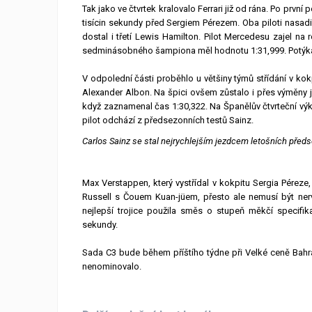
Tak jako ve čtvrtek kralovalo Ferrari již od rána. Po prvn
tisícin sekundy před Sergiem Pérezem. Oba piloti nasadil
dostal i třetí Lewis Hamilton. Pilot Mercedesu zajel 
sedminásobného šampiona měl hodnotu 1:31,999. Potýkal
V odpolední části proběhlo u většiny týmů střídání v kok
Alexander Albon. Na špici ovšem zůstalo i přes výměny j
když zaznamenal čas 1:30,322. Na Španělův čtvrteční výk
pilot odchází z předsezonních testů Sainz.
Carlos Sainz se stal nejrychlejším jezdcem letošních předse
Max Verstappen, který vystřídal v kokpitu Sergia Péreze,
Russell s Čouem Kuan-jüem, přesto ale nemusí být nerv
nejlepší trojice použila směs o stupeň měkčí specifik
sekundy.
Sada C3 bude během příštího týdne při Velké ceně Bahra
nenominovalo.