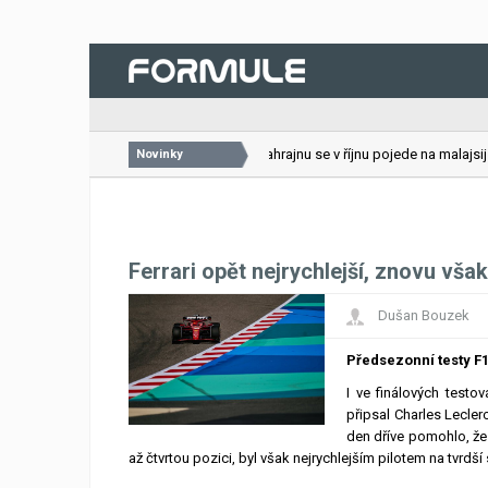
26.07.2026
VC Bahrajnu se v říjnu pojede na malajsijsk
Novinky
Ferrari opět nejrychlejší, znovu vša
Dušan Bouzek
Předsezonní testy F1
I ve finálových testov
připsal Charles Lecler
den dříve pomohlo, že
až čtvrtou pozici, byl však nejrychlejším pilotem na tvrdší