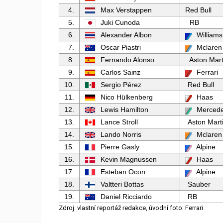
4.
Max Verstappen
Red Bull
5.
Juki Cunoda
RB
6.
Alexander Albon
Williams
7.
Oscar Piastri
Mclaren
8.
Fernando Alonso
Aston Mart
9.
Carlos Sainz
Ferrari
10.
Sergio Pérez
Red Bull
11.
Nico Hülkenberg
Haas
12.
Lewis Hamilton
Merced
13.
Lance Stroll
Aston Mart
14.
Lando Norris
Mclaren
15.
Pierre Gasly
Alpine
16.
Kevin Magnussen
Haas
17.
Esteban Ocon
Alpine
18.
Valtteri Bottas
Sauber
19.
Daniel Ricciardo
RB
Zdroj: vlastní reportáž redakce, úvodní foto: Ferrari