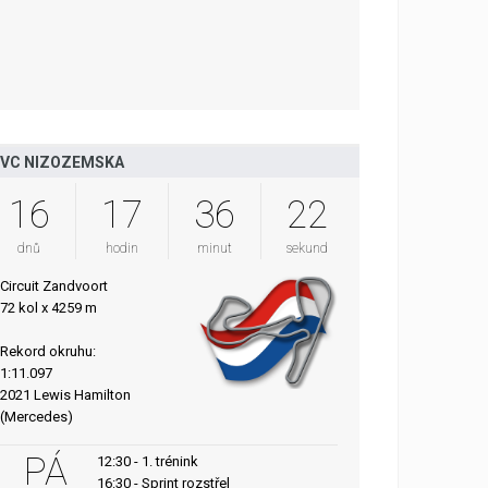
VC NIZOZEMSKA
16
17
36
21
dnů
hodin
minut
sekund
Circuit Zandvoort
72 kol x 4259 m
Rekord okruhu:
1:11.097
2021 Lewis Hamilton
(Mercedes)
PÁ
12:30 - 1. trénink
16:30 - Sprint rozstřel