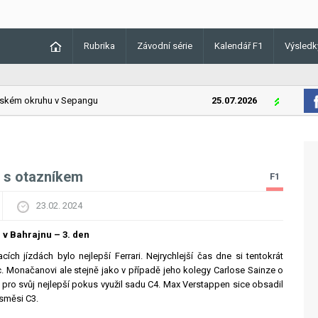
Rubrika
Závodní série
Kalendář F1
Výsledk
ém okruhu v Sepangu
25.07.2026
Lando Norri
k s otazníkem
F1
23.02. 2024
 v Bahrajnu – 3. den
acích jízdách bylo nejlepší Ferrari. Nejrychlejší čas dne si tentokrát
c. Monačanovi ale stejně jako v případě jeho kolegy Carlose Sainze o
 pro svůj nejlepší pokus využil sadu C4. Max Verstappen sice obsadil
 směsi C3.