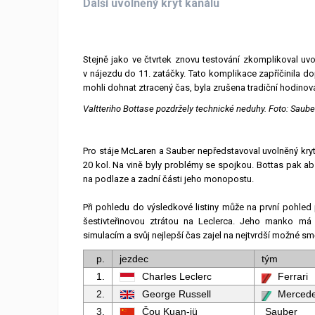
Další uvolněný kryt kanálu
Stejně jako ve čtvrtek znovu testování zkomplikoval uvo
v nájezdu do 11. zatáčky. Tato komplikace zapříčinila dop
mohli dohnat ztracený čas, byla zrušena tradiční hodino
Valtteriho Bottase pozdržely technické neduhy. Foto: Saube
Pro stáje McLaren a Sauber nepředstavoval uvolněný kryt
20 kol. Na vině byly problémy se spojkou. Bottas pak abs
na podlaze a zadní části jeho monopostu.
Při pohledu do výsledkové listiny může na první pohled 
šestivteřinovou ztrátou na Leclerca. Jeho manko má 
simulacím a svůj nejlepší čas zajel na nejtvrdší možné sm
p.
jezdec
tým
1.
Charles Leclerc
Ferrari
2.
George Russell
Merced
3.
Čou Kuan-jü
Sauber