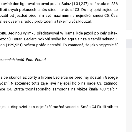
í polovině dne figuroval na první pozici Sainz (1:31,247) s náskokem 236
i při svých pokusech směs střední tvrdosti C3. Do nejlepší trojice se
na rozdíl od jezdců před ním své maximum na nejměkčí směsi C5. Čas
 se ovšem s řadou probrzdění a také mu vůz klouzal.
pitu. Jedinou výjimku představoval Williams, kde jezdil po celý pátek
ezdců Ferrari. Leclerc pokořil svého kolegu Sainze o téměř sekundu,
on (1:29,921) ovšem pořád nestačil. To znamená, že jako nejrychlejší
zonních testů. Foto: Ferrari
 sice skončil až čtvrtý a kromě Leclerca se před něj dostali i George
ózní. Nizozemec totiž zajel své nejlepší kolo na sadě C3, zatímco
ace C4. Ztráta trojnásobného šampiona na vítěze činila 433 tisícin
jnu k dispozici jako nejměkčí možná varianta. Směs C4 Pirelli vůbec