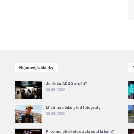
Nejnovější články
Je třeba ADUO zrušit?
06.08. 2026
Mistr na útěku před fotografy
06.08. 2026
a
Proč mu chtěl otec zakroutit krkem?