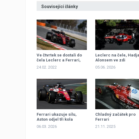
Související články
Ve čtvrtek se dostali do
Leclerc na čele, Hadja
čela Leclerc a Ferrari,
Alonsem ve zdi
Red Bull trápila
24.02. 2022
05.06. 2026
převodovka
Ferrari ukazuje sílu,
Chladný začátek pro
Aston odjel tři kola
Ferrari
06.03. 2026
21.11. 2025