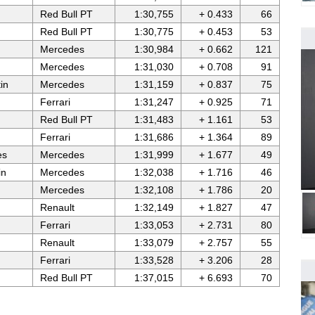
Red Bull PT
1:30,755
+ 0.433
66
Red Bull PT
1:30,775
+ 0.453
53
Mercedes
1:30,984
+ 0.662
121
Mercedes
1:31,030
+ 0.708
91
in
Mercedes
1:31,159
+ 0.837
75
Ferrari
1:31,247
+ 0.925
71
Red Bull PT
1:31,483
+ 1.161
53
Ferrari
1:31,686
+ 1.364
89
es
Mercedes
1:31,999
+ 1.677
49
in
Mercedes
1:32,038
+ 1.716
46
Mercedes
1:32,108
+ 1.786
20
Renault
1:32,149
+ 1.827
47
Ferrari
1:33,053
+ 2.731
80
Renault
1:33,079
+ 2.757
55
Ferrari
1:33,528
+ 3.206
28
Red Bull PT
1:37,015
+ 6.693
70