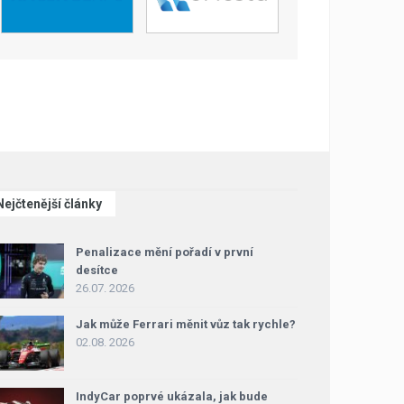
Nejčtenější články
Penalizace mění pořadí v první
desítce
26.07. 2026
Jak může Ferrari měnit vůz tak rychle?
02.08. 2026
IndyCar poprvé ukázala, jak bude