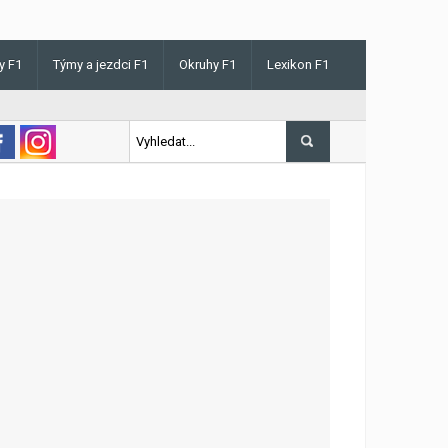
y F1
Týmy a jezdci F1
Okruhy F1
Lexikon F1
s v Maďarsku letos poprvé vyhrál kvalifikaci