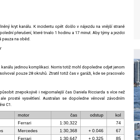
lněný kryt kanálu. K incidentu opět došlo v nájezdu na vnější straně
olední přerušení, které trvalo 1 hodinu a 17 minut. Aby týmy a jezdci
vá pauza na oběd.
r
 kanálu jedinou komplikaci. Norris totiž mohl dopoledne odjet jenom
olvoval pouze 28 okruhů. Ztratil totiž čas v garáži, kde se pracovalo
působit znepokojivě i nejpomalejší čas Daniela Ricciarda s více než
ale prosté vysvětlení. Australan se dopoledne věnoval závodním
ěsi C1.
motor
čas
odstup
kol
Ferrari
1:30,322
74
es
Mercedes
1:30,368
+ 0.046
67
Ferrari
1:30,647
+ 0.325
85