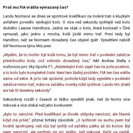
Lexikon F1
Proč mu FIA vrátila vymazaný čas?
Landu Norrisovi se dnes ve sprintové kvalifikaci na mokré trati s kluzkým
asfaltem povedlo vynikající kolo. O více než sekundu rychlejší než kolo
druhého Lewise Hamiltona. Jedná se však o kolo, které komisaři v Číně
vymazali, jako jedno z mnoha, kvůli jízdě mimo trať. První tedy byl
Hamilton, než se Norrisem dosažený čas objevil zpět. Vysvětlení nabídl
šéf Norrisova týmu McLaren.
„
Myslím, že to mohlo být kvůli tomu, že byl mimo trať v poslední zatáčce
předchozího kola, což ovlivnilo dosažený čas
,“ řekl Andrea Stella v
rozhovoru pro Sky Sports F1. „
Následující kolo zajel čas na pole position,
a to kolo bylo kompletně čisté. Není tam žádný problém, FIA ten čas vrátila
sama od sebe. A je to tak správné, protože když tady vyjedete v poslední
zatáčce mimo trať, máte na začátku rovinky nižší rychlost. Lando tím ztratil
asi tak tři desetiny sekundy.
“
Sekundový rozdíl v časech si těžko vysvětlit jinak, než že Norris více
riskoval a více získal než jeho konkurenti.
„
Bylo to náročné. Před kvalifikací je člověk vždycky nervózní, ale hlavně
když má pršet
,“ přiznal britský závodník. „
S rychlostí na suchu jsem byl
hodně spokojený, náš vůz byl rychlý od začátku pátku až do konce. Byl
jsem nervózní, ale nezbylo mi nic jiného, ​​než riskovat, tlačit na pedál,