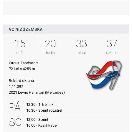
VC NIZOZEMSKA
15
20
33
36
dnů
hodin
minut
sekund
Circuit Zandvoort
72 kol x 4259 m
Rekord okruhu:
1:11.097
2021 Lewis Hamilton (Mercedes)
PÁ
12:30 - 1. trénink
16:30 - Sprint rozstřel
SO
12:00 - Sprint
16:00 - Kvalifikace