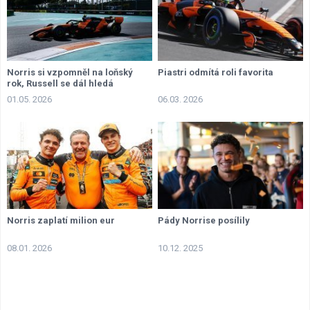
Norris si vzpomněl na loňský
Piastri odmítá roli favorita
rok, Russell se dál hledá
01.05. 2026
06.03. 2026
Norris zaplatí milion eur
Pády Norrise posílily
08.01. 2026
10.12. 2025