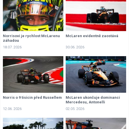
Norrisovi je rychlost McLarenu
McLaren evidentně zaostává
záhadou
18.07. 2026
30.06. 2026
Norris o 9 tisícin před Russellem
McLaren ukončuje dominanci
Mercedesu, Antonelli
penalizován
12.06. 2026
02.05. 2026