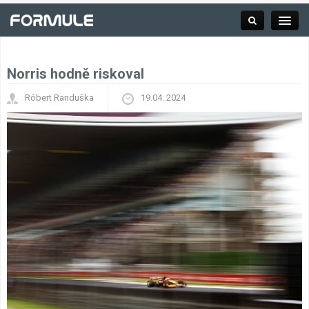
Norris hodně riskoval
Rubrika
Róbert Randuška
19.04. 2024
Závodní série
Kalendář F1
Výsledky F1
Týmy a jezdci F1
Okruhy F1