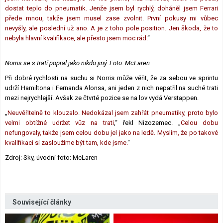
dostat teplo do pneumatik. Jenže jsem byl rychlý, doháněl jsem Ferrari
přede mnou, takže jsem musel zase zvolnit. První pokusy mi vůbec
nevyšly, ale poslední už ano. A je z toho pole position. Jen škoda, že to
nebyla hlavní kvalifikace, ale přesto jsem moc rád.
“
Norris se s tratí popral jako nikdo jiný. Foto: McLaren
Při dobré rychlosti na suchu si Norris může věřit, že za sebou ve sprintu
udrží Hamiltona i Fernanda Alonsa, ani jeden z nich nepatřil na suché trati
mezi nejrychlejší. Avšak ze čtvrté pozice se na lov vydá Verstappen.
„
Neuvěřitelně to klouzalo. Nedokázal jsem zahřát pneumatiky, proto bylo
velmi obtížné udržet vůz na trati
,“ řekl Nizozemec. „
Celou dobu
nefungovaly, takže jsem celou dobu jel jako na ledě. Myslím, že po takové
kvalifikaci si zasloužíme být tam, kde jsme.
“
Zdroj: Sky, úvodní foto: McLaren
Související články