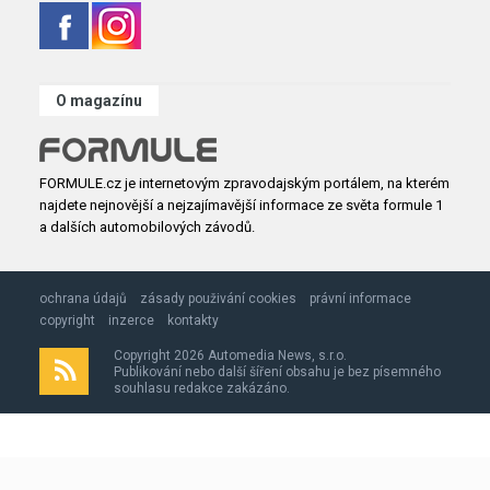
O magazínu
FORMULE.cz je internetovým zpravodajským portálem, na kterém
najdete nejnovější a nejzajímavější informace ze světa formule 1
a dalších automobilových závodů.
ochrana údajů
zásady použivání cookies
právní informace
copyright
inzerce
kontakty
Copyright 2026 Automedia News, s.r.o.
Publikování nebo další šíření obsahu je bez písemného
souhlasu redakce zakázáno.