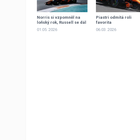
Norris si vzpomněl na
Piastri odmítá roli
loňský rok, Russell se dál
favorita
hledá
01.05. 2026
06.03. 2026