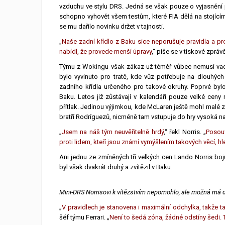
vzduchu ve stylu DRS. Jedná se však pouze o vyjasnění pra
schopno vyhovět všem testům, které FIA dělá na stojíc
se mu dařilo novinku držet v tajnosti.
„
Naše zadní křídlo z Baku sice neporušuje pravidla a p
nabídl, že provede menší úpravy
,“ píše se v tiskové zprá
Týmu z Wokingu však zákaz už téměř vůbec nemusí vadit
bylo vyvinuto pro tratě, kde vůz potřebuje na dlouhýc
zadního křídla určeného pro takové okruhy. Poprvé by
Baku. Letos již zůstávají v kalendáři pouze velké cen
přítlak. Jedinou výjimkou, kde McLaren ještě mohl malé z
bratří Rodríguezů, nicméně tam vstupuje do hry vysoká 
„
Jsem na náš tým neuvěřitelně hrdý
,“ řekl Norris. „
Posouv
proti lidem, kteří jsou známí vymýšlením takových věcí, hl
Ani jednu ze zmíněných tří velkých cen Lando Norris bojujíc
byl však dvakrát druhý a zvítězil v Baku.
Mini-DRS Norrisovi k vítězstvím nepomohlo, ale možná má 
„
V pravidlech je stanovena i maximální odchylka, takže t
šéf týmu Ferrari. „
Není to šedá zóna, žádné odstíny šedi. T