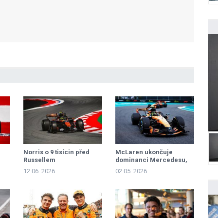
Norris o 9 tisícin před
McLaren ukončuje
Russellem
dominanci Mercedesu,
Antonelli penalizován
12.06. 2026
02.05. 2026