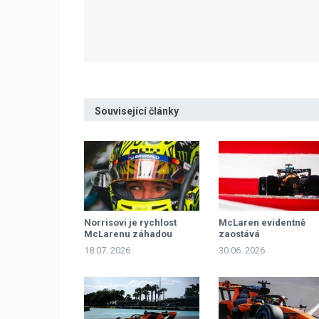
Související články
Norrisovi je rychlost
McLaren evidentně
McLarenu záhadou
zaostává
18.07. 2026
30.06. 2026