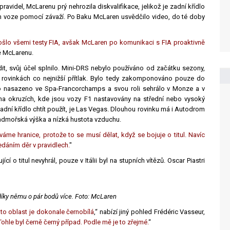
videl, McLarenu prý nehrozila diskvalifikace, jelikož je zadní křídlo
ím voze pomocí závaží. Po Baku McLaren usvědčilo video, do té doby
rošlo všemi testy FIA, avšak McLaren po komunikaci s FIA proaktivně
vě McLarenu.
, svůj účel splnilo. Mini-DRS nebylo používáno od začátku sezony,
h rovinkách co nejnižší přítlak. Bylo tedy zakomponováno pouze do
lo nasazeno ve Spa-Francorchamps a svou roli sehrálo v Monze a v
y na okruzích, kde jsou vozy F1 nastavovány na střední nebo vysoký
adní křídlo chtít použít, je Las Vegas. Dlouhou rovinku má i Autodrom
nadmořská výška a nízká hustota vzduchu.
áme hranice, protože to se musí dělat, když se bojuje o titul. Navíc
edáním děr v pravidlech.
"
í o titul nevyhrál, pouze v Itálii byl na stupních vítězů. Oscar Piastri
díky němu o pár bodů více. Foto: McLaren
ato oblast je dokonale černobílá
,“ nabízí jiný pohled Frédéric Vasseur,
ohle byl černě černý případ. Podle mě je to zřejmé.
“