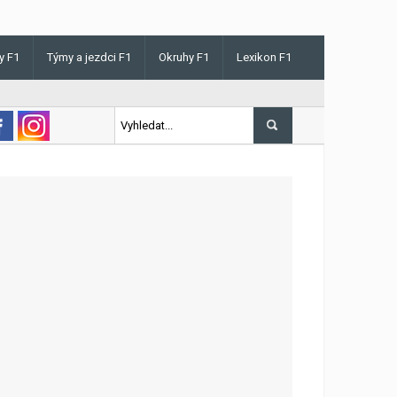
y F1
Týmy a jezdci F1
Okruhy F1
Lexikon F1
 v Maďarsku letos poprvé vyhrál kvalifikaci