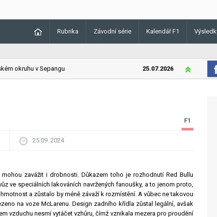
Rubrika
Závodní série
Kalendář F1
Výsledk
ém okruhu v Sepangu
25.07.2026
Lando Norris
F1
25.09. 2024
ul mohou zavážit i drobnosti. Důkazem toho je rozhodnutí Red Bullu
ůz ve speciálních lakováních navržených fanoušky, a to jenom proto,
a hmotnost a zůstalo by méně závaží k rozmístění. A vůbec ne takovou
ezeno na voze McLarenu. Design zadního křídla zůstal legální, avšak
rem vzduchu nesmí vytáčet vzhůru, čímž vznikala mezera pro proudění