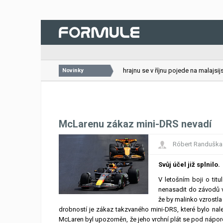
26.07.2026
VC Bahrajnu se v říjnu pojede na malajsijsk
Novinky
McLarenu zákaz mini-DRS nevadí
Róbert Randuška
Svůj účel již splnilo.
V letošním boji o tit
nenasadit do závodů v
že by malinko vzrostl
drobností je zákaz takzvaného mini-DRS, které bylo nal
McLaren byl upozorněn, že jeho vrchní plát se pod nápo