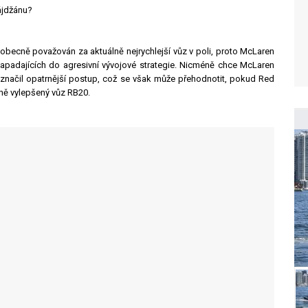
ájdžánu?
obecně považován za aktuálně nejrychlejší vůz v poli, proto McLaren
 zapadajících do agresivní vývojové strategie. Nicméně chce McLaren
naznačil opatrnější postup, což se však může přehodnotit, pokud Red
tně vylepšený vůz RB20.