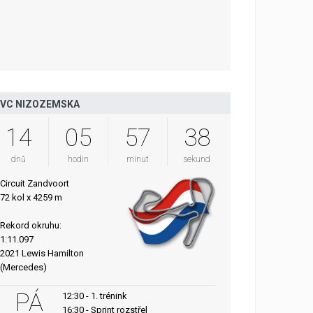
VC NIZOZEMSKA
14
05
57
37
dnů
hodin
minut
sekund
Circuit Zandvoort
72 kol x 4259 m
Rekord okruhu:
1:11.097
2021 Lewis Hamilton
(Mercedes)
PÁ
12:30 - 1. trénink
16:30 - Sprint rozstřel