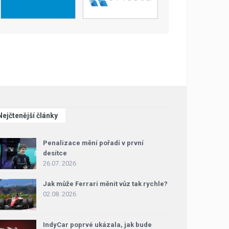
Nejčtenější články
Penalizace mění pořadí v první
desítce
26.07. 2026
Jak může Ferrari měnit vůz tak rychle?
02.08. 2026
IndyCar poprvé ukázala, jak bude