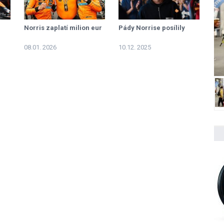
Norris zaplatí milion eur
Pády Norrise posílily
08.01. 2026
10.12. 2025