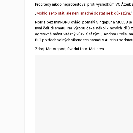
Proč tedy nikdo neprotestoval proti výsledkům VC Ázerb
„
Mohlo se to stát, ale není snadné dostat se k důkazům.
“
Norris bez mini-DRS ovládl pomalý Singapur a MCL38 je 
nyní čelí dilematu. Na výrobu čeká několik nových dílů
agresivně měnit vítězný vůz? Šéf týmu, Andrea Stella, 
Bull po třech volných víkendech nasadí v Austinu podsta
Zdroj: Motorsport, úvodní foto: McLaren