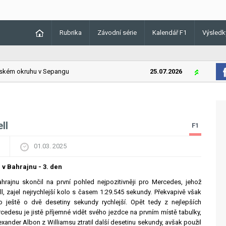
Rubrika
Závodní série
Kalendář F1
Výsledk
ém okruhu v Sepangu
25.07.2026
Lando Norri
ll
F1
01.03. 2025
 v Bahrajnu - 3. den
hrajnu skončil na první pohled nejpozitivněji pro Mercedes, jehož
l, zajel nejrychlejší kolo s časem 1:29.545 sekundy. Překvapivě však
lo ještě o dvě desetiny sekundy rychlejší. Opět tedy z nejlepších
desu je jistě příjemné vidět svého jezdce na prvním místě tabulky,
nder Albon z Williamsu ztratil další desetinu sekundy, avšak použil