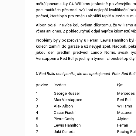
měkčí pneumatiky C4. Williams je vlastně po včerejšku
pneumatikách překonal svůj loni nejlepší kvalifikační po
počasí, které bylo pro změnu až příliš teplé a jezdci si m
Albon odjel i nejvíce kol, ovšem díky tomu, že Williams a
včera ani dnes. Z pohledu týmů odjel nejvíce kilometrů v
Problémy byly pozorovány u Ferrari. Lewis Hamilton byl 
kolech zamířil do garáže a už nevyjel zpět. Naopak, pěk
jakou den předtím předvedl Lando Norris, avšak rych
Verstappen a Red Bull je jediným týmem z loňské top čtyřk
U Red Bullu není panika, ale ani spokojenost. Foto: Red Bull
pozice
jezdec
tým
1
George Russell
Mercedes
2
Max Verstappen
Red Bull
3
Alex Albon
Williams
4
Oscar Piastri
McLaren
5
Pierre Gasly
Alpine
6
Lewis Hamilton
Ferrari
7
Júki Cunoda
Racing Bul