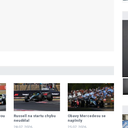
vou
Russell na startu chybu
Obavy Mercedesu se
neudělal
naplnily
28.07. 2026
25.07. 2026