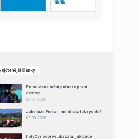
Nejčtenější články
Penalizace mění pořadí v první
desítce
26.07. 2026
Jak může Ferrari měnit vůz tak rychle?
02.08. 2026
IndyCar poprvé ukázala, jak bude