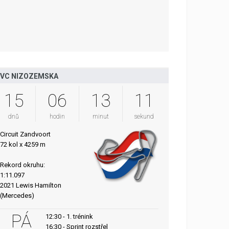
VC NIZOZEMSKA
15
06
13
10
dnů
hodin
minut
sekund
Circuit Zandvoort
72 kol x 4259 m
Rekord okruhu:
1:11.097
2021 Lewis Hamilton
(Mercedes)
PÁ
12:30 - 1. trénink
16:30 - Sprint rozstřel