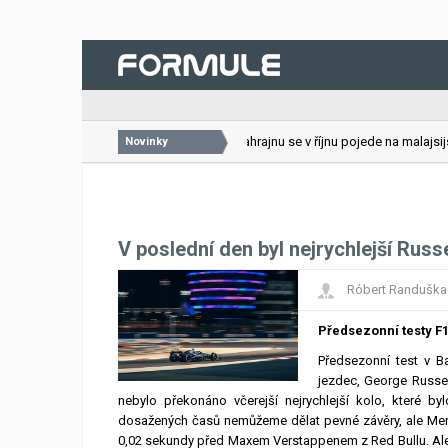
26.07.2026
VC Bahrajnu se v říjnu pojede na malajsijsk
Novinky
V poslední den byl nejrychlejší Russe
Róbert Randuška
Předsezonní testy F1
Předsezonní test v Ba
jezdec, George Russel
nebylo překonáno včerejší nejrychlejší kolo, které by
dosažených časů nemůžeme dělat pevné závěry, ale Merce
0,02 sekundy před Maxem Verstappenem z Red Bullu. Alexa