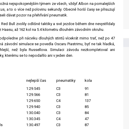
 možná nejspokojenějším týmem ze všech, vždyť Albon na pomalejších
kus, a to o více než polovinu sekundy. Obecně horší časy se přisuzují
useli dávat pozor na přehřívání pneumatik.
 Red Bull zvolily odlišné taktiky a své jezdce během dne nevystřídaly
ůz Haasu, až 162 kol na 5.4 kilometru dlouhém závodním okruhu.
odpoledne při nácviku dlouhých stintů vícekrát mimo trať, než po 47
ná závodní simulace se povedla Oscaru Piastrimu, byť ne tak hladká,
lejší, než byla Russellova. Simulaci závodu nezkompletoval ani
y, kterému se to nepodařilo ani v jeden den.
nejlepší čas
pneumatiky
kola
1:29.545
C3
91
1:29.566
C3
81
1:29.650
C4
137
1:29.940
C3
85
1:30.040
C3
84
1:30.345
C4
47
ls
1:30.497
C3
87