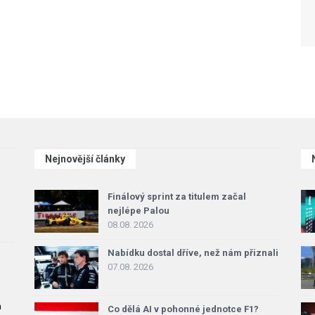
Nejnovější články
Finálový sprint za titulem začal
nejlépe Palou
08.08. 2026
Nabídku dostal dříve, než nám přiznali
07.08. 2026
a
Co dělá AI v pohonné jednotce F1?