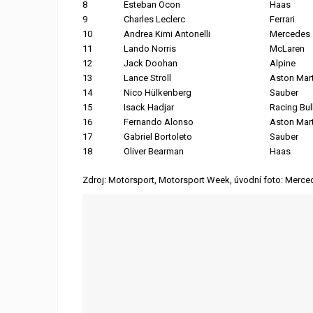
8
Esteban Ocon
Haas
9
Charles Leclerc
Ferrari
10
Andrea Kimi Antonelli
Mercedes
11
Lando Norris
McLaren
12
Jack Doohan
Alpine
13
Lance Stroll
Aston Mart
14
Nico Hülkenberg
Sauber
15
Isack Hadjar
Racing Bul
16
Fernando Alonso
Aston Mart
17
Gabriel Bortoleto
Sauber
18
Oliver Bearman
Haas
Zdroj: Motorsport, Motorsport Week, úvodní foto: Merce