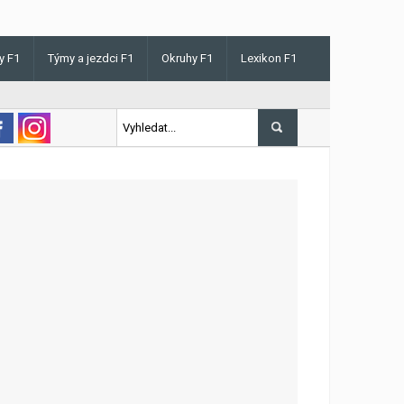
y F1
Týmy a jezdci F1
Okruhy F1
Lexikon F1
s v Maďarsku letos poprvé vyhrál kvalifikaci