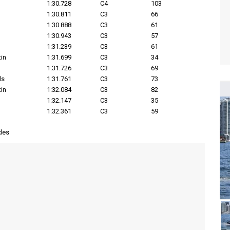
1:30.728
C4
103
1:30.811
C3
66
1:30.888
C3
61
1:30.943
C3
57
1:31.239
C3
61
in
1:31.699
C3
34
1:31.726
C3
69
ls
1:31.761
C3
73
in
1:32.084
C3
82
1:32.147
C3
35
1:32.361
C3
59
des