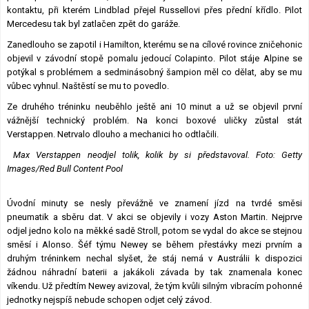
kontaktu, při kterém Lindblad přejel Russellovi přes přední křídlo. Pilot
Mercedesu tak byl zatlačen zpět do garáže.
Zanedlouho se zapotil i Hamilton, kterému se na cílové rovince zničehonic
objevil v závodní stopě pomalu jedoucí Colapinto. Pilot stáje Alpine se
potýkal s problémem a sedminásobný šampion měl co dělat, aby se mu
vůbec vyhnul. Naštěstí se mu to povedlo.
Ze druhého tréninku neuběhlo ještě ani 10 minut a už se objevil první
vážnější technický problém. Na konci boxové uličky zůstal stát
Verstappen. Netrvalo dlouho a mechanici ho odtlačili.
Max Verstappen neodjel tolik, kolik by si představoval. Foto: Getty
Images/Red Bull Content Pool
Úvodní minuty se nesly převážně ve znamení jízd na tvrdé směsi
pneumatik a sběru dat. V akci se objevily i vozy Aston Martin. Nejprve
odjel jedno kolo na měkké sadě Stroll, potom se vydal do akce se stejnou
směsí i Alonso. Šéf týmu Newey se během přestávky mezi prvním a
druhým tréninkem nechal slyšet, že stáj nemá v Austrálii k dispozici
žádnou náhradní baterii a jakákoli závada by tak znamenala konec
víkendu. Už předtím Newey avizoval, že tým kvůli silným vibracím pohonné
jednotky nejspíš nebude schopen odjet celý závod.