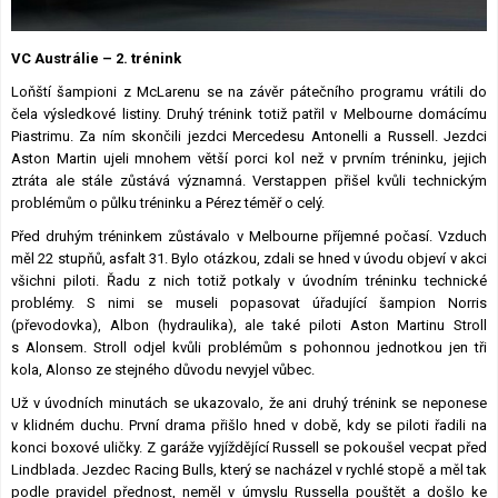
Lexikon F1
VC Austrálie – 2. trénink
Loňští šampioni z McLarenu se na závěr pátečního programu vrátili do
čela výsledkové listiny. Druhý trénink totiž patřil v Melbourne domácímu
Piastrimu. Za ním skončili jezdci Mercedesu Antonelli a Russell. Jezdci
Aston Martin ujeli mnohem větší porci kol než v prvním tréninku, jejich
ztráta ale stále zůstává významná. Verstappen přišel kvůli technickým
problémům o půlku tréninku a Pérez téměř o celý.
Před druhým tréninkem zůstávalo v Melbourne příjemné počasí. Vzduch
měl 22 stupňů, asfalt 31. Bylo otázkou, zdali se hned v úvodu objeví v akci
všichni piloti. Řadu z nich totiž potkaly v úvodním tréninku technické
problémy. S nimi se museli popasovat úřadující šampion Norris
(převodovka), Albon (hydraulika), ale také piloti Aston Martinu Stroll
s Alonsem. Stroll odjel kvůli problémům s pohonnou jednotkou jen tři
kola, Alonso ze stejného důvodu nevyjel vůbec.
Už v úvodních minutách se ukazovalo, že ani druhý trénink se neponese
v klidném duchu. První drama přišlo hned v době, kdy se piloti řadili na
konci boxové uličky. Z garáže vyjíždějící Russell se pokoušel vecpat před
Lindblada. Jezdec Racing Bulls, který se nacházel v rychlé stopě a měl tak
podle pravidel přednost, neměl v úmyslu Russella pouštět a došlo ke