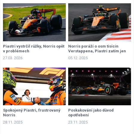
Piastri vystrčil růžky, Norris opět
Norris poráží o osm tisícin
v problémech
Verstappena, Piastri zatím jen
přihlíží
27.03. 2026
05.12. 2025
Spokojený Piastri, frustrovaný
Poskakování jako důvod
Norris
opotřebení
28.11. 2025
23.11. 2025