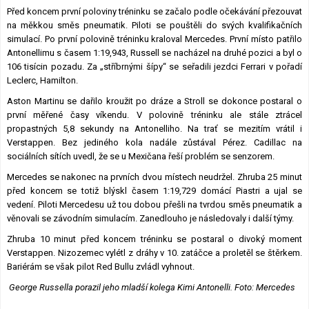
Před koncem první poloviny tréninku se začalo podle očekávání přezouvat
na měkkou směs pneumatik. Piloti se pouštěli do svých kvalifikačních
simulací. Po první polovině tréninku kraloval Mercedes. První místo patřilo
Antonellimu s časem 1:19,943, Russell se nacházel na druhé pozici a byl o
106 tisícin pozadu. Za „stříbrnými šípy“ se seřadili jezdci Ferrari v pořadí
Leclerc, Hamilton.
Aston Martinu se dařilo kroužit po dráze a Stroll se dokonce postaral o
první měřené časy víkendu. V polovině tréninku ale stále ztrácel
propastných 5,8 sekundy na Antonelliho. Na trať se mezitím vrátil i
Verstappen. Bez jediného kola nadále zůstával Pérez. Cadillac na
sociálních sítích uvedl, že se u Mexičana řeší problém se senzorem.
Mercedes se nakonec na prvních dvou místech neudržel. Zhruba 25 minut
před koncem se totiž blýskl časem 1:19,729 domácí Piastri a ujal se
vedení. Piloti Mercedesu už tou dobou přešli na tvrdou směs pneumatik a
věnovali se závodním simulacím. Zanedlouho je následovaly i další týmy.
Zhruba 10 minut před koncem tréninku se postaral o divoký moment
Verstappen. Nizozemec vylétl z dráhy v 10. zatáčce a proletěl se štěrkem.
Bariérám se však pilot Red Bullu zvládl vyhnout.
George Russella porazil jeho mladší kolega Kimi Antonelli. Foto: Mercedes