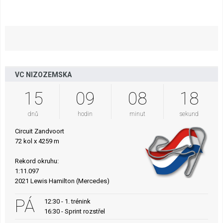
VC NIZOZEMSKA
15
09
08
17
dnů
hodin
minut
sekund
Circuit Zandvoort
72 kol x 4259 m
Rekord okruhu:
1:11.097
2021 Lewis Hamilton (Mercedes)
PÁ
12:30 - 1. trénink
16:30 - Sprint rozstřel