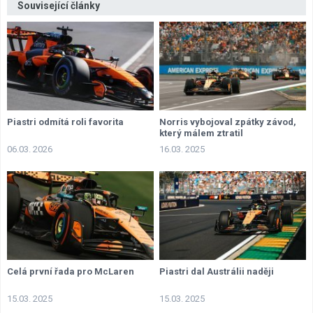
Související články
Piastri odmítá roli favorita
Norris vybojoval zpátky závod,
který málem ztratil
06.03. 2026
16.03. 2025
Celá první řada pro McLaren
Piastri dal Austrálii naději
15.03. 2025
15.03. 2025