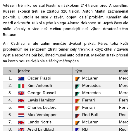
Vítězem tréninku se stal Piastri s náskokem 214 tisícin před Antonellim.
Russell skončil třetí se ztrátou 320 tisícin. Aston Martin zaznamenal
pokrok. U Strolla se sice v závěru objevil další problém, Kanaďan ale
zvládl odkroužit 13 kol a jeho kolega Alonso dokonce 18. Jejich časy ale
stále zůstaly o více než vteřinu pomalejší než výkon devatenáctého
Bottase.
Ani Cadillac si ale zatím nemůže dvakrát pískat. Pérez totiž kvůli
problémům se senzorem ztratil téměř celý trénink a když chtěl v závěru
vyjet alespoň na pár kol, ihned musel auto odstavit. Mexičan si tak připsal
na konto pouze dvě kola a žádný měřený čas.
p.
jezdec
tým
motor
1.
Oscar Piastri
McLaren
Merce
2.
Kimi Antonelli
Mercedes
Merce
3.
George Russell
Mercedes
Merce
4.
Lewis Hamilton
Ferrari
Ferrar
5.
Charles Leclerc
Ferrari
Ferrar
6.
Max Verstappen
Red Bull
Red Bu
7.
Lando Norris
McLaren
Merce
8.
Arvid Lindblad
RB
Red Bu