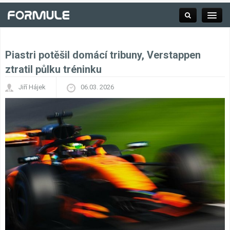
Piastri potěšil domácí tribuny, Verstappen
Rubrika
ztratil půlku tréninku
Jiří Hájek
06.03. 2026
Závodní série
Kalendář F1
Výsledky F1
Týmy a jezdci F1
Okruhy F1