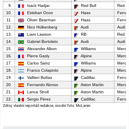
9.
Isack Hadjar
Red Bull
Red Bu
10.
Esteban Ocon
Haas
Ferrar
11.
Oliver Bearman
Haas
Ferrar
12.
Nico Hülkenberg
Audi
Audi
13.
Liam Lawson
RB
Red Bu
14.
Gabriel Bortoleto
Audi
Audi
15.
Alexander Albon
Williams
Merce
16.
Pierre Gasly
Alpine
Merce
17.
Carlos Sainz
Williams
Merce
18.
Franco Colapinto
Alpine
Merce
19.
Valtteri Bottas
Cadillac
Ferrar
20.
Fernando Alonso
Aston Martin
Merce
21.
Lance Stroll
Aston Martin
Merce
22.
Sergio Pérez
Cadillac
Ferrar
Zdroj: vlastní reportáž redakce, úvodní foto: McLaren