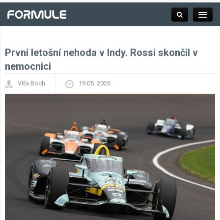
První letošní nehoda v Indy. Rossi skončil v
Rubrika
nemocnici
Víťa Boch
19.05. 2026
Závodní série
Kalendář F1
Výsledky F1
Týmy a jezdci F1
Okruhy F1