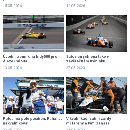
15.05. 2026
14.05. 2026
Úvodní trénink na Indy500 pro
Sató nejrychlejší také v
Álexe Paloua
závěrečném tréninku
13.05. 2026
27.05. 2023
Palou má pole position, Rahal se
V kvalifikaci zatím zářily
nekvalifikoval
mclareny a tým Ganassi
22.05. 2023
21.05. 2023