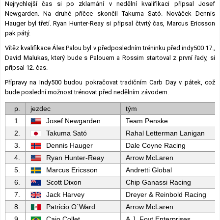
Nejrychlejší čas si po zklamání v nedělní kvalifikaci připsal Josef
Newgarden. Na druhé příčce skončil Takuma Sató. Nováček Dennis
Hauger byl třetí. Ryan Hunter-Reay si připsal čtvrtý čas, Marcus Ericsson
pak pátý.
Vítěz kvalifikace Álex Palou byl v předposledním tréninku před indy500 17.,
David Malukas, který bude s Palouem a Rossim startoval z první řady, si
připsal 12. čas.
Přípravy na Indy500 budou pokračovat tradičním Carb Day v pátek, což
bude poslední možnost trénovat před nedělním závodem.
p.
jezdec
tým
1.
Josef Newgarden
Team Penske
2.
Takuma Sató
Rahal Letterman Lanigan
3.
Dennis Hauger
Dale Coyne Racing
4.
Ryan Hunter-Reay
Arrow McLaren
5.
Marcus Ericsson
Andretti Global
6.
Scott Dixon
Chip Ganassi Racing
7.
Jack Harvey
Dreyer & Reinbold Racing
8.
Patricio O´Ward
Arrow McLaren
9.
Caio Collet
A.J. Foyt Enterprises