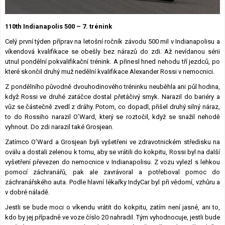
Lexikon F1
110th Indianapolis 500 – 7. trénink
Celý první týden příprav na letošní ročník závodu 500 mil v Indianapolisu a
víkendová kvalifikace se obešly bez nárazů do zdi. Až nevídanou sérii
utnul pondělní pokvalifikační trénink. A přinesl hned nehodu tří jezdců, po
které skončil druhý muž nedělní kvalifikace Alexander Rossi v nemocnici.
Z pondělního původně dvouhodinového tréninku neuběhla ani půl hodina,
když Rossi ve druhé zatáčce dostal přetáčivý smyk. Narazil do bariéry a
vůz se částečně zvedl z dráhy. Potom, co dopadl, přišel druhý silný náraz,
to do Rossiho narazil O’Ward, který se roztočil, když se snažil nehodě
vyhnout. Do zdi narazil také Grosjean.
Zatímco O’Ward a Grosjean byli vyšetřeni ve zdravotnickém středisku na
oválu a dostali zelenou k tomu, aby se vrátili do kokpitu, Rossi byl na další
vyšetření převezen do nemocnice v Indianapolisu. Z vozu vylezl s lehkou
pomocí záchranářů, pak ale zavrávoral a potřeboval pomoc do
záchranářského auta. Podle hlavní lékařky IndyCar byl při vědomí, vzhůru a
v dobré náladě.
Jestli se bude moci o víkendu vrátit do kokpitu, zatím není jasné, ani to,
kdo by jej případně ve voze číslo 20 nahradil. Tým vyhodnocuje, jestli bude