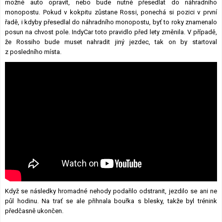
možné auto opravit, nebo bude nutné přesedlat do náhradního
monopostu. Pokud v kokpitu zůstane Rossi, ponechá si pozici v první
řadě, i kdyby přesedlal do náhradního monopostu, byť to roky znamenalo
posun na chvost pole. IndyCar toto pravidlo před lety změnila. V případě,
že Rossiho bude muset nahradit jiný jezdec, tak on by startoval
z posledního místa.
Když se následky hromadné nehody podařilo odstranit, jezdilo se ani ne
půl hodinu. Na trať se ale přihnala bouřka s blesky, takže byl trénink
předčasně ukončen.