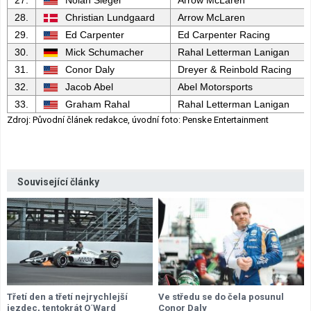
27.
Nolan Siegel
Arrow McLaren
28.
Christian Lundgaard
Arrow McLaren
29.
Ed Carpenter
Ed Carpenter Racing
30.
Mick Schumacher
Rahal Letterman Lanigan
31.
Conor Daly
Dreyer & Reinbold Racing
32.
Jacob Abel
Abel Motorsports
33.
Graham Rahal
Rahal Letterman Lanigan
Zdroj: Původní článek redakce, úvodní foto: Penske Entertainment
Související články
Třetí den a třetí nejrychlejší
Ve středu se do čela posunul
jezdec, tentokrát O´Ward
Conor Daly