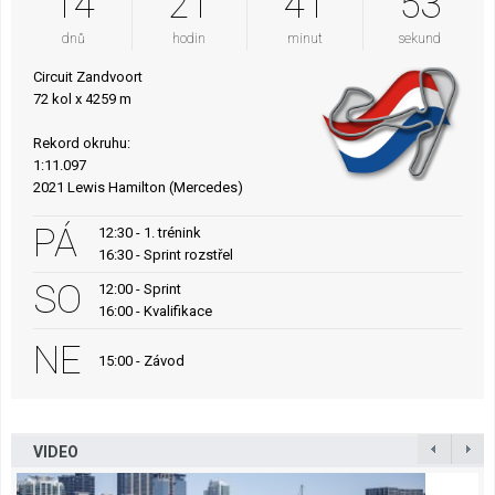
14
21
41
52
dnů
hodin
minut
sekund
Circuit Zandvoort
72 kol x 4259 m
Rekord okruhu:
1:11.097
2021 Lewis Hamilton (Mercedes)
PÁ
12:30 - 1. trénink
16:30 - Sprint rozstřel
SO
12:00 - Sprint
16:00 - Kvalifikace
NE
15:00 - Závod
VIDEO