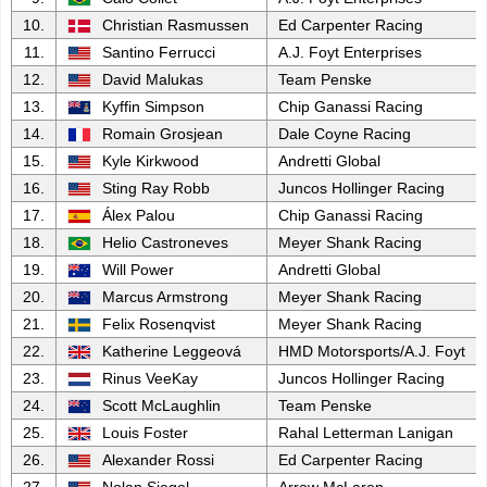
10.
Christian Rasmussen
Ed Carpenter Racing
11.
Santino Ferrucci
A.J. Foyt Enterprises
12.
David Malukas
Team Penske
13.
Kyffin Simpson
Chip Ganassi Racing
14.
Romain Grosjean
Dale Coyne Racing
15.
Kyle Kirkwood
Andretti Global
16.
Sting Ray Robb
Juncos Hollinger Racing
17.
Álex Palou
Chip Ganassi Racing
18.
Helio Castroneves
Meyer Shank Racing
19.
Will Power
Andretti Global
20.
Marcus Armstrong
Meyer Shank Racing
21.
Felix Rosenqvist
Meyer Shank Racing
22.
Katherine Leggeová
HMD Motorsports/A.J. Foyt
23.
Rinus VeeKay
Juncos Hollinger Racing
24.
Scott McLaughlin
Team Penske
25.
Louis Foster
Rahal Letterman Lanigan
26.
Alexander Rossi
Ed Carpenter Racing