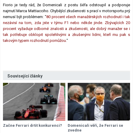
Fiorio je tedy rád, že Domenicali z postu šéfa odstoupil a podporuje
najmutí Marca Mattiacciho. Chybějící zkušenosti s prací v motorsportu prý
nemusí být problémem: "
80 procent všech manažérských rozhodnutí i tak
nezávisí na tom, zda jste v týmu F1 nebo někde jinde. Zbývajících 20
procent vyžaduje odborné znalosti a zkušenosti, ale dobrý manažer se i
tak potřebuje obklopit spolehlivými a zkušenými lidmi, kteří mu pak s
takovým typem rozhodnutí pomůžou.
"
Související články
Začne Ferrari drtit konkurenci?
Domenicali věří, že Ferrari se
zvedne