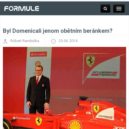
Byl Domenicali jenom obětním beránkem?
Rubrika
Róbert Randuška
23.04. 2014
Závodní série
Kalendář F1
Výsledky F1
Týmy a jezdci F1
Okruhy F1