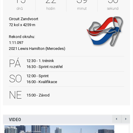
dnů
hodin
minut
sekund
Circuit Zandvoort
72 kol x 4259 m
Rekord okruhu:
1:11.097
2021 Lewis Hamilton (Mercedes)
PÁ
12:30 - 1. trénink
16:30 - Sprint rozstřel
SO
12:00 - Sprint
16:00 - Kvalifikace
NE
15:00 - Závod
VIDEO