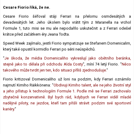
Lexikon F1
Cesare Fiorio říká, že ne.
Cesare Fiorio šéfoval stáji Ferrari na přelomu osmdesátých a
devadesátých let. Jeho úkolem bylo vrátit tým z Maranella na vrchol
Formule 1, tuto misi se mu ale nepodařilo uskutečnit a z Ferrari odešel
krátce před začátkem éry Jeana Todta.
Speed Week zajímalo, jestli Fiorio sympatizuje se Stefanem Domenicalim,
který také opustil kormidlo Ferrari po sérii neúspěchů.
"
Je škoda, že média Domenicaliho vykreslují jako obětního beránka,
stejně jako to dělala při odchodu Alda Costy
", míní 74 letý Fiorio. "
Něco
takového může tvrdit jen ten, kdo situaci příliš zjednodušuje.
"
Fiorio kritizoval Domenicaliho už loni na podzim, kdy Ferrari oznámilo
najmutí Kimiho Räikkönena: "
Obdivuji Kimiho talent, ale ne jeho životní styl
a jeho přístup k technologiím Formule 1. Podle mě se Ferrari zachovalo
zbytečně konzervativně. Byl bych rád, kdybych ve Ferrari viděl mladé
nadějné piloty, ne jezdce, kteří tam přišli strávit podzim své sportovní
kariéry.
"