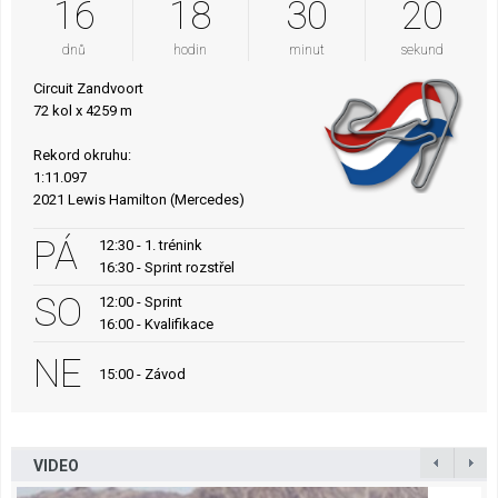
16
18
30
19
dnů
hodin
minut
sekund
Circuit Zandvoort
72 kol x 4259 m
Rekord okruhu:
1:11.097
2021 Lewis Hamilton (Mercedes)
PÁ
12:30 - 1. trénink
16:30 - Sprint rozstřel
SO
12:00 - Sprint
16:00 - Kvalifikace
NE
15:00 - Závod
VIDEO