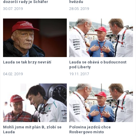
dozorčí rady je Schäfer
hvězdu
30.07. 2019
28.05. 2019
Lauda se tak brzy nevrátí
Lauda se obává o budoucnost
pod Liberty
04.02. 2019
19.11. 2017
Mohli jsme mít plán B, zlobí se
Polovina jezdců chce
Lauda
Rosbergovo místo