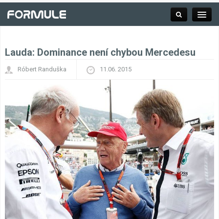
Lauda: Dominance není chybou Mercedesu
Rubrika
Róbert Randuška
11.06. 2015
Závodní série
Kalendář F1
Výsledky F1
Týmy a jezdci F1
Okruhy F1