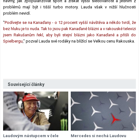
návrhy, jak zpopularizovat sport a získat vyšší sledovanost a jedním z
problémů mají být i tišší turbo motory. Lauda však v nižší hlučnosti
problém nevidí.
"
Podívejte se na Kanaďany - o 12 procent vyšší návštěva a někdo tvrdí, že
bez hluku je to nuda. Tak to jsou pak Kanaďané blázni a v rakouské televizi
jsem Rakušanům řekl, aby byli stejní blázni jako Kanaďané a přišli do
Spielbergu
," pozval Lauda své rodáky na blížící se Velkou cenu Rakouska.
Související články
Laudovým nástupcem v čele
Mercedes si nechá Laudovu