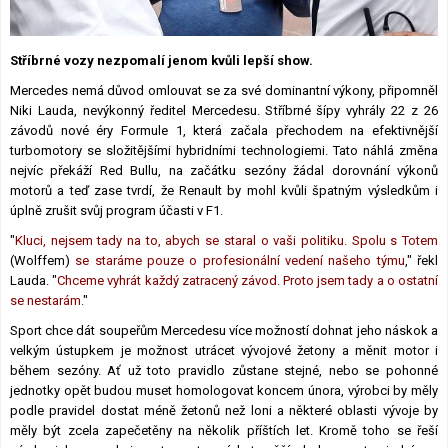
Lexikon F1
Stříbrné vozy nezpomalí jenom kvůli lepší show.
Mercedes nemá důvod omlouvat se za své dominantní výkony, připomněl
Niki Lauda, nevýkonný ředitel Mercedesu. Stříbrné šípy vyhrály 22 z 26
závodů nové éry Formule 1, která začala přechodem na efektivnější
turbomotory se složitějšími hybridními technologiemi. Tato náhlá změna
nejvíc překáží Red Bullu, na začátku sezóny žádal dorovnání výkonů
motorů a teď zase tvrdí, že Renault by mohl kvůli špatným výsledkům i
úplně zrušit svůj program účasti v F1.
"
Kluci, nejsem tady na to, abych se staral o vaši politiku. Spolu s Totem
(Wolffem)
se staráme pouze o profesionální vedení našeho týmu
," řekl
Lauda. "
Chceme vyhrát každý zatracený závod. Proto jsem tady a o ostatní
se nestarám.
"
Sport chce dát soupeřům Mercedesu více možností dohnat jeho náskok a
velkým ústupkem je možnost utrácet vývojové žetony a měnit motor i
během sezóny. Ať už toto pravidlo zůstane stejné, nebo se pohonné
jednotky opět budou muset homologovat koncem února, výrobci by měly
podle pravidel dostat méně žetonů než loni a některé oblasti vývoje by
měly být zcela zapečetěny na několik příštích let. Kromě toho se řeší