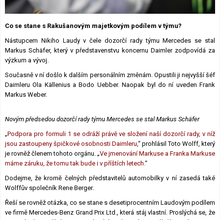
Lexikon F1
Co se stane s Rakušanovým majetkovým podílem v týmu?
Nástupcem Nikiho Laudy v čele dozorčí rady týmu Mercedes se stal
Markus Schäfer, který v představenstvu koncernu Daimler zodpovídá za
výzkum a vývoj.
Současně v ní došlo k dalším personálním změnám. Opustili ji nejvyšší šéf
Daimleru Ola Källenius a Bodo Uebber. Naopak byl do ní uveden Frank
Markus Weber.
Novým předsedou dozorčí rady týmu Mercedes se stal Markus Schäfer
„
Podpora pro formuli 1 se odráží právě ve složení naší dozorčí rady, v níž
jsou zastoupeny špičkové osobnosti Daimleru,
“ prohlásil Toto Wolff, který
je rovněž členem tohoto orgánu. „
Ve jmenování Markuse a Franka Markuse
máme záruku, že tomu tak bude i v příštích letech.
“
Dodejme, že kromě čelných představitelů automobilky v ní zasedá také
Wolffův společník Rene Berger.
Řeší se rovněž otázka, co se stane s desetiprocentním Laudovým podílem
ve firmě Mercedes-Benz Grand Prix Ltd., která stáj vlastní. Proslýchá se, že