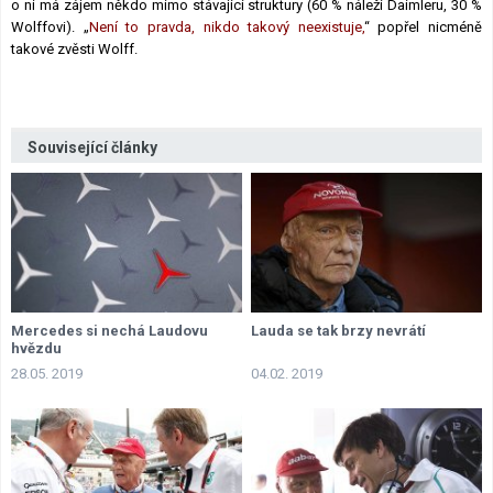
o ni má zájem někdo mimo stávající struktury (60 % náleží Daimleru, 30 %
Wolffovi). „
Není to pravda, nikdo takový neexistuje,
“ popřel nicméně
takové zvěsti Wolff.
Související články
Mercedes si nechá Laudovu
Lauda se tak brzy nevrátí
hvězdu
28.05. 2019
04.02. 2019