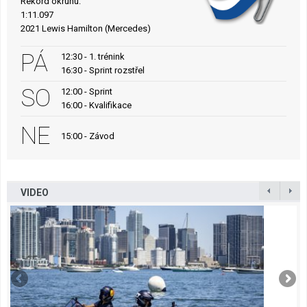
Rekord okruhu:
1:11.097
2021 Lewis Hamilton (Mercedes)
PÁ
12:30 - 1. trénink
16:30 - Sprint rozstřel
SO
12:00 - Sprint
16:00 - Kvalifikace
NE
15:00 - Závod
VIDEO