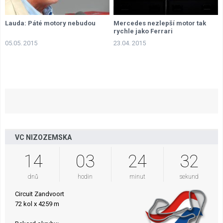
Lauda: Páté motory nebudou
Mercedes nezlepší motor tak
rychle jako Ferrari
05.05. 2015
23.04. 2015
VC NIZOZEMSKA
14
03
24
31
dnů
hodin
minut
sekund
Circuit Zandvoort
72 kol x 4259 m