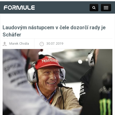
Laudovým nástupcem v čele dozorčí rady je
Rubrika
Schäfer
Marek Chvála
30.07. 2019
Závodní série
Kalendář F1
Výsledky F1
Týmy a jezdci F1
Okruhy F1