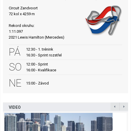
Circuit Zandvoort
72 kol x 4259 m
Rekord okruhu:
1:11.097
2021 Lewis Hamilton (Mercedes)
PÁ
12:30 - 1. trénink
16:30 - Sprint rozstřel
SO
12:00 - Sprint
16:00 - Kvalifikace
NE
15:00 - Závod
VIDEO