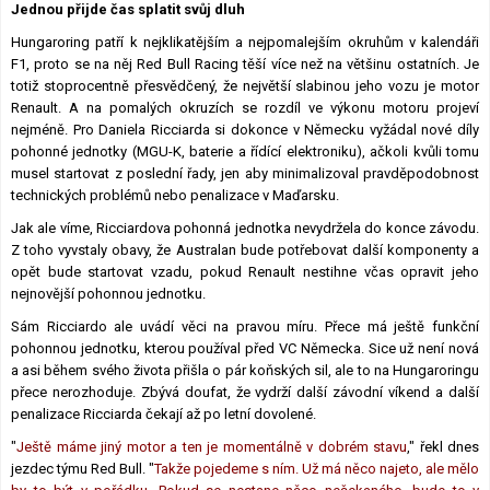
Jednou přijde čas splatit svůj dluh
Lexikon F1
Hungaroring patří k nejklikatějším a nejpomalejším okruhům v kalendáři
F1, proto se na něj Red Bull Racing těší více než na většinu ostatních. Je
totiž stoprocentně přesvědčený, že největší slabinou jeho vozu je motor
Renault. A na pomalých okruzích se rozdíl ve výkonu motoru projeví
nejméně. Pro Daniela Ricciarda si dokonce v Německu vyžádal nové díly
pohonné jednotky (MGU-K, baterie a řídící elektroniku), ačkoli kvůli tomu
musel startovat z poslední řady, jen aby minimalizoval pravděpodobnost
technických problémů nebo penalizace v Maďarsku.
Jak ale víme, Ricciardova pohonná jednotka nevydržela do konce závodu.
Z toho vyvstaly obavy, že Australan bude potřebovat další komponenty a
opět bude startovat vzadu, pokud Renault nestihne včas opravit jeho
nejnovější pohonnou jednotku.
Sám Ricciardo ale uvádí věci na pravou míru. Přece má ještě funkční
pohonnou jednotku, kterou používal před VC Německa. Sice už není nová
a asi během svého života přišla o pár koňských sil, ale to na Hungaroringu
přece nerozhoduje. Zbývá doufat, že vydrží další závodní víkend a další
penalizace Ricciarda čekají až po letní dovolené.
"
Ještě máme jiný motor a ten je momentálně v dobrém stavu
," řekl dnes
jezdec týmu Red Bull. "
Takže pojedeme s ním. Už má něco najeto, ale mělo