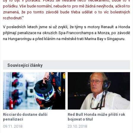
by to být v pořádku. Pokud se nestane něco nečekaného, ​​bude to v
pořádku. Vše bude normální, nebude to pro mě žádná nevýhoda, ačkoli to
znamená, že po tomto závodě bude třeba udělat o to víc bolestivých
rozhodnutí.
"
V posledních letech jsme si už zvykli, že týmy s motory Renault a Honda
přijímají penalizace na okruzích Spa-Francorchamps a Monza, po závodě
na Hungaroringu a před kláním na městské trati Marina Bay v Singapuru.
Související články
Ricciardo dostane další
Red Bull Honda může příští rok
penalizaci
bojovat o titul
09.11. 2018
23.10. 2018