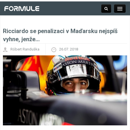
Ricciardo se penalizaci v Maďarsku nejspíš
Rubrika
vyhne, jenže…
Róbert Randuška
26.07. 2018
Závodní série
Kalendář F1
Výsledky F1
Týmy a jezdci F1
Okruhy F1