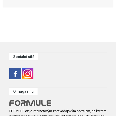
Sociální sítě
O magazínu
FORMULE.cz je internetovým zpravodajským portálem, na kterém