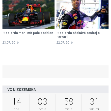
Ricciardo mohl mít pole position
Ricciardo očekává souboj s
Ferrari
23.07. 2016
22.07. 2016
VC NIZOZEMSKA
14
03
58
30
dnů
hodin
minut
sekund