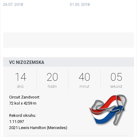
26.07. 2018
31.05. 2018
VC NIZOZEMSKA
14
20
40
04
dnů
hodin
minut
sekund
Circuit Zandvoort
72 kol x 4259 m
Rekord okruhu:
1:11.097
2021 Lewis Hamilton (Mercedes)