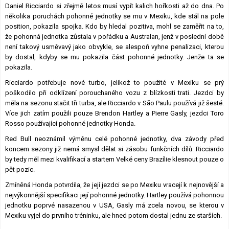
Daniel Ricciardo si zřejmě letos musí vypít kalich hořkosti až do dna. Po
Lexikon F1
několika poruchách pohonné jednotky se mu v Mexiku, kde stál na pole
position, pokazila spojka. Kdo by hledal pozitiva, mohl se zaměřit na to,
že pohonná jednotka zůstala v pořádku a Australan, jenž v poslední době
není takový usměvavý jako obvykle, se alespoň vyhne penalizaci, kterou
by dostal, kdyby se mu pokazila část pohonné jednotky. Jenže ta se
pokazila.
Ricciardo potřebuje nové turbo, jelikož to použité v Mexiku se prý
poškodilo při odklízení porouchaného vozu z blízkosti trati. Jezdci by
měla na sezonu stačit tři turba, ale Ricciardo v São Paulu používá již šesté.
Více jich zatím použili pouze Brendon Hartley a Pierre Gasly, jezdci Toro
Rosso používající pohonné jednotky Honda.
Red Bull neoznámil výměnu celé pohonné jednotky, dva závody před
koncem sezony již nemá smysl dělat si zásobu funkčních dílů. Ricciardo
by tedy měl mezi kvalifikací a startem Velké ceny Brazílie klesnout pouze o
pět pozic.
Zmíněná Honda potvrdila, že její jezdci se po Mexiku vracejí k nejnovější a
nejvýkonnější specifikaci její pohonné jednotky. Hartley používá pohonnou
jednotku poprvé nasazenou v USA, Gasly má zcela novou, se kterou v
Mexiku vyjel do prvního tréninku, ale hned potom dostal jednu ze starších.