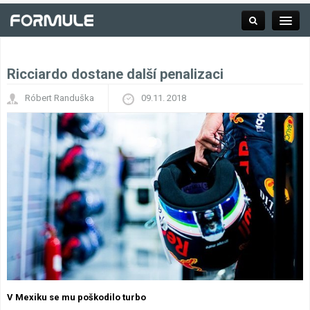
Ricciardo dostane další penalizaci
Rubrika
Róbert Randuška
09.11. 2018
Závodní série
Kalendář F1
Výsledky F1
Týmy a jezdci F1
Okruhy F1
V Mexiku se mu poškodilo turbo