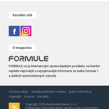
Sociální sítě
O magazínu
FORMULE.cz je internetovým zpravodajským portálem, na kterém
najdete nejnovější a nejzajímavější informace ze světa formule 1
a dalších automobilových závodů.
ochrana údajů
zásady použivání cookies
právní informace
copyright
inzerce
kontakty
Copyright 2026 Automedia News, s.r.o.
Publikování nebo další šíření obsahu je bez písemného