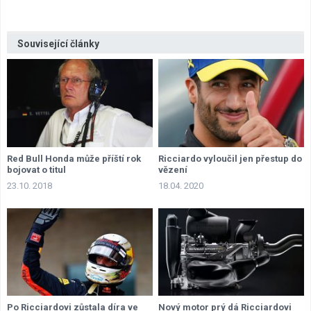
Související články
Red Bull Honda může příští rok
Ricciardo vyloučil jen přestup do
bojovat o titul
vězení
23.10. 2018
18.04. 2020
Po Ricciardovi zůstala díra ve
Nový motor prý dá Ricciardovi