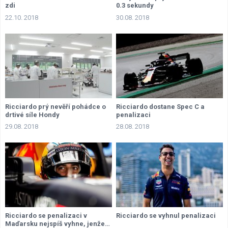
zdi
0.3 sekundy
22.10. 2018
30.08. 2018
Ricciardo prý nevěří pohádce o
Ricciardo dostane Spec C a
drtivé síle Hondy
penalizaci
29.08. 2018
28.08. 2018
Ricciardo se penalizaci v
Ricciardo se vyhnul penalizaci
Maďarsku nejspíš vyhne, jenže…