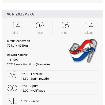
VC NIZOZEMSKA
14
08
06
14
dnů
hodin
minut
sekund
Circuit Zandvoort
72 kol x 4259 m
Rekord okruhu:
1:11.097
2021 Lewis Hamilton (Mercedes)
PÁ
12:30 - 1. trénink
16:30 - Sprint rozstřel
SO
12:00 - Sprint
16:00 - Kvalifikace
NE
15:00 - Závod