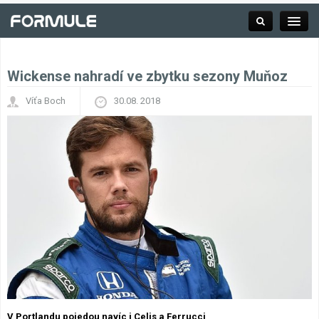
Wickense nahradí ve zbytku sezony Muňoz
Rubrika
Víťa Boch
30.08. 2018
Závodní série
Kalendář F1
Výsledky F1
Týmy a jezdci F1
Okruhy F1
V Portlandu pojedou navíc i Celis a Ferrucci