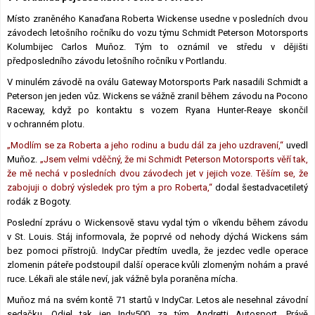
Lexikon F1
Místo zraněného Kanaďana Roberta Wickense usedne v posledních dvou
závodech letošního ročníku do vozu týmu Schmidt Peterson Motorsports
Kolumbijec Carlos Muňoz. Tým to oznámil ve středu v dějišti
předposledního závodu letošního ročníku v Portlandu.
V minulém závodě na oválu Gateway Motorsports Park nasadili Schmidt a
Peterson jen jeden vůz. Wickens se vážně zranil během závodu na Pocono
Raceway, když po kontaktu s vozem Ryana Hunter-Reaye skončil
v ochranném plotu.
„Modlím se za Roberta a jeho rodinu a budu dál za jeho uzdravení,“
uvedl
Muňoz.
„Jsem velmi vděčný, že mi Schmidt Peterson Motorsports věří tak,
že mě nechá v posledních dvou závodech jet v jejich voze. Těším se, že
zabojuji o dobrý výsledek pro tým a pro Roberta,“
dodal šestadvacetiletý
rodák z Bogoty.
Poslední zprávu o Wickensově stavu vydal tým o víkendu během závodu
v St. Louis. Stáj informovala, že poprvé od nehody dýchá Wickens sám
bez pomoci přístrojů. IndyCar předtím uvedla, že jezdec vedle operace
zlomenin páteře podstoupil další operace kvůli zlomeným nohám a pravé
ruce. Lékaři ale stále neví, jak vážně byla poraněna mícha.
Muňoz má na svém kontě 71 startů v IndyCar. Letos ale nesehnal závodní
sedačku. Odjel tak jen Indy500 za tým Andretti Autosport. Právě