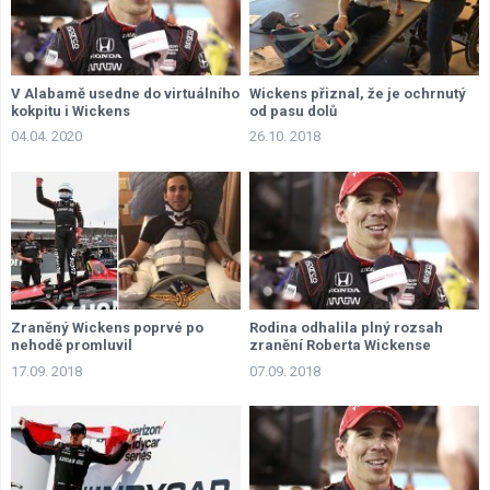
V Alabamě usedne do virtuálního
Wickens přiznal, že je ochrnutý
kokpitu i Wickens
od pasu dolů
04.04. 2020
26.10. 2018
Zraněný Wickens poprvé po
Rodina odhalila plný rozsah
nehodě promluvil
zranění Roberta Wickense
17.09. 2018
07.09. 2018