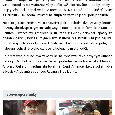
v Indianapolisu se Muňozovi vždy dařilo. Už jako nováček zde byl druhý a
stejný výsledek zopakoval i v roce 2016. Na kontě má jediné vítězství
z Detroitu 2015, sedm umístění na stupních vítězů a jednu pole position.
Není to jediná změna ve startovním poli. Poslední dva závody letošní
sezony absolvuje s týmem Dale Coyne Racing ex-pilot formule 2 Santino
Ferrucci. Dvacetiletý Američan si už letos z Evropy odskočil zpátky za
oceán v červnu, kdy za Coyneův tým startoval v Detroitu. Teď pro něj stáj
do zbývajících závodů nasadí třetí vůz. Ferrucci přišel letos poté, co
naboural schválně svého stájového kolegu, o místo ve F2.
Po přestávce dlouhé dva závody se na rošt vrátí také nový tým Juncos
Racing. Do kokpitu usedne letos podruhé jednadvacetiletý Mexičan
Alfonso Celis Jr. Předtím startoval na Road Americe. Letos odjel i dva
závody v Alabamě za Juncos Racing v Indy Lights.
Související články