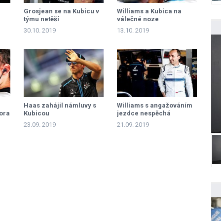
Grosjean se na Kubicu v
Williams a Kubica na
týmu netěší
válečné noze
30.10. 2019
13.10. 2019
Haas zahájil námluvy s
Williams s angažováním
ora
Kubicou
jezdce nespěchá
23.09. 2019
21.09. 2019