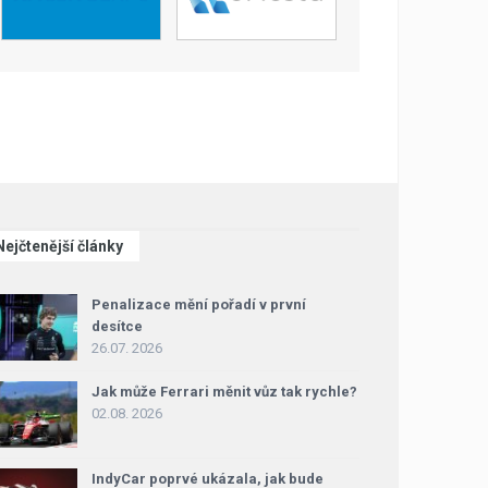
Nejčtenější články
Penalizace mění pořadí v první
desítce
26.07. 2026
Jak může Ferrari měnit vůz tak rychle?
02.08. 2026
IndyCar poprvé ukázala, jak bude