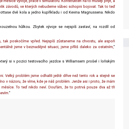
ěsíce vývoje, práce v simulátoru. Konstruktéři na to musejí přijít, a
kolik závodů, ve kterých nebudeme vůbec schopni bojovat. Tak to teď
o Bottase dvě kola a jedno kupříkladu i od Kevina Magnussena. Nikdo
ouzelnou hůlkou. Zbytek vývoje se nejspíš zastaví, na rozdíl od
ém, tak poskočíme vpřed. Nejspíš zůstaneme na chvostu, ale aspoň
ntálně jsme v beznadějné situaci, jsme příliš daleko za ostatním,
"
 který si v pozici testovacího jezdce s Williamsem prošel i loňským
loni. Velký problém jsme odhalili ještě dříve než tento rok a stejně se
o v názoru, že víme, kde je náš problém. Jenže asi i proto, že mám
ři měsíce. To teď nikdo neví. Doufám, že to potrvá pouze dva až tři
nevím.
"