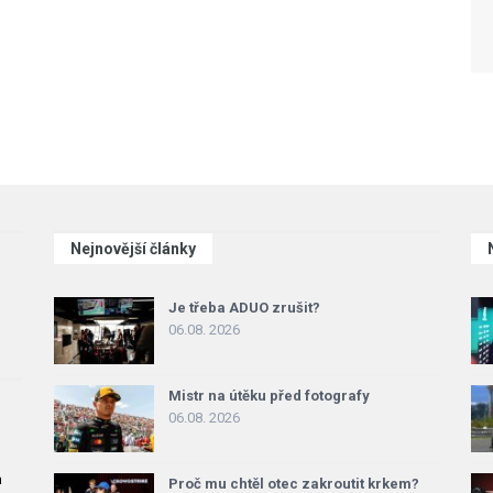
Nejnovější články
Je třeba ADUO zrušit?
06.08. 2026
Mistr na útěku před fotografy
06.08. 2026
a
Proč mu chtěl otec zakroutit krkem?