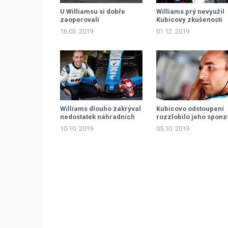
U Williamsu si dobře
Williams prý nevyužil
zaoperovali
Kubicovy zkušenosti
16.03. 2019
01.12. 2019
Williams dlouho zakrýval
Kubicovo odstoupení
nedostatek náhradních
rozzlobilo jeho sponz
dílů
10.10. 2019
05.10. 2019