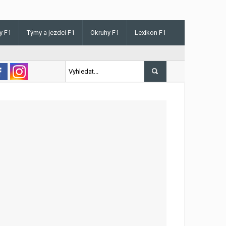
y F1
Týmy a jezdci F1
Okruhy F1
Lexikon F1
ris v Maďarsku letos poprvé vyhrál kvalifikaci