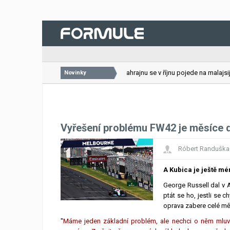
26.07.2026
VC Bahrajnu se v říjnu pojede na malajsij
Novinky
Vyřešení problému FW42 je měsíce 
Róbert Randuška
A Kubica je ještě mé
George Russell dal v A
ptát se ho, jestli se
oprava zabere celé mě
"
Máme jeden základní problém, ale nechci o něm mluvit