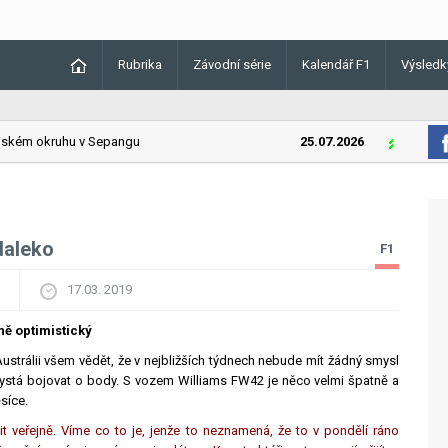
Rubrika
Závodní série
Kalendář F1
Výsledk
ském okruhu v Sepangu
25.07.2026
Lando Nor
daleko
F1
17.03. 2019
ně optimistický
ustrálii všem vědět, že v nejbližších týdnech nebude mít žádný smysl
 chystá bojovat o body. S vozem Williams FW42 je něco velmi špatně a
síce.
 veřejně. Víme co to je, jenže to neznamená, že to v pondělí ráno