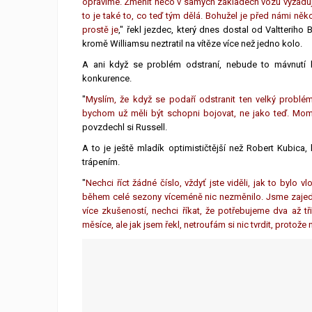
opravíme. Změnit něco v samých základech vozu vyžaduje m
to je také to, co teď tým dělá. Bohužel je před námi ně
prostě je
," řekl jezdec, který dnes dostal od Valtterih
kromě Williamsu neztratil na vítěze více než jedno kolo.
A ani když se problém odstraní, nebude to mávnutí k
konkurence.
"
Myslím, že když se podaří odstranit ten velký probl
bychom už měli být schopni bojovat, ne jako teď. Mome
povzdechl si Russell.
A to je ještě mladík optimističtější než Robert Kubica,
trápením.
"
Nechci říct žádné číslo, vždyť jste viděli, jak to bylo v
během celé sezony víceméně nic nezměnilo. Jsme zajedn
více zkušeností, nechci říkat, že potřebujeme dva až t
měsíce, ale jak jsem řekl, netroufám si nic tvrdit, protože 