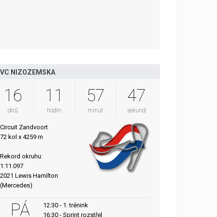
VC NIZOZEMSKA
16
11
57
46
dnů
hodin
minut
sekund
Circuit Zandvoort
72 kol x 4259 m
Rekord okruhu:
1:11.097
2021 Lewis Hamilton
(Mercedes)
PÁ
12:30 - 1. trénink
16:30 - Sprint rozstřel