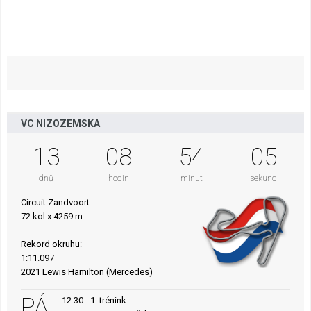
VC NIZOZEMSKA
13
08
54
04
dnů
hodin
minut
sekund
Circuit Zandvoort
72 kol x 4259 m
Rekord okruhu:
1:11.097
2021 Lewis Hamilton (Mercedes)
PÁ
12:30 - 1. trénink