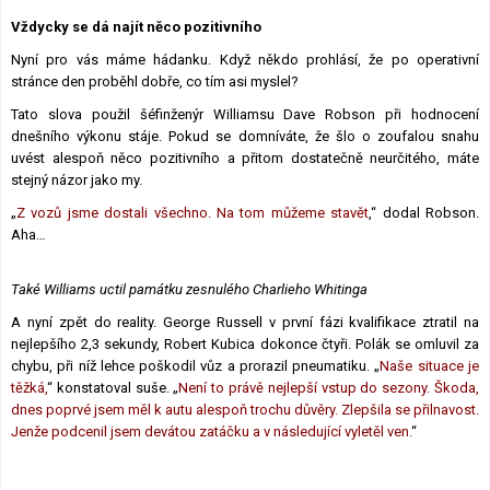
Lexikon F1
Vždycky se dá najít něco pozitivního
Nyní pro vás máme hádanku. Když někdo prohlásí, že po operativní
stránce den proběhl dobře, co tím asi myslel?
Tato slova použil šéfinženýr Williamsu Dave Robson při hodnocení
dnešního výkonu stáje. Pokud se domníváte, že šlo o zoufalou snahu
uvést alespoň něco pozitivního a přitom dostatečně neurčitého, máte
stejný názor jako my.
„
Z vozů jsme dostali všechno. Na tom můžeme stavět
,“ dodal Robson.
Aha…
Také Williams uctil památku zesnulého Charlieho Whitinga
A nyní zpět do reality. George Russell v první fázi kvalifikace ztratil na
nejlepšího 2,3 sekundy, Robert Kubica dokonce čtyři. Polák se omluvil za
chybu, při níž lehce poškodil vůz a prorazil pneumatiku. „
Naše situace je
těžká,
“ konstatoval suše. „
Není to právě nejlepší vstup do sezony. Škoda,
dnes poprvé jsem měl k autu alespoň trochu důvěry. Zlepšila se přilnavost.
Jenže podcenil jsem devátou zatáčku a v následující vyletěl ven.
“