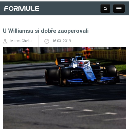
U Williamsu si dobře zaoperovali
Rubrika
Marek Chvála
16.03. 2019
Závodní série
Kalendář F1
Výsledky F1
Týmy a jezdci F1
Okruhy F1