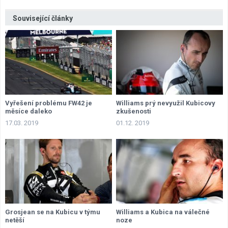
Související články
Vyřešení problému FW42 je
Williams prý nevyužil Kubicovy
měsíce daleko
zkušenosti
17.03. 2019
01.12. 2019
Grosjean se na Kubicu v týmu
Williams a Kubica na válečné
netěší
noze