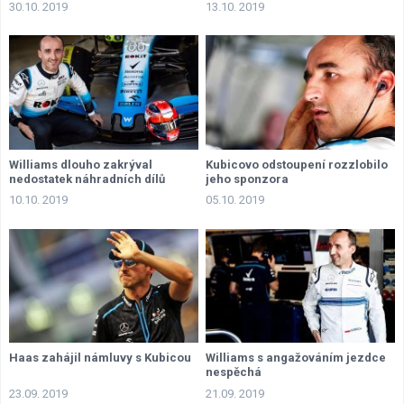
30.10. 2019
13.10. 2019
Williams dlouho zakrýval
Kubicovo odstoupení rozzlobilo
nedostatek náhradních dílů
jeho sponzora
10.10. 2019
05.10. 2019
Haas zahájil námluvy s Kubicou
Williams s angažováním jezdce
nespěchá
23.09. 2019
21.09. 2019