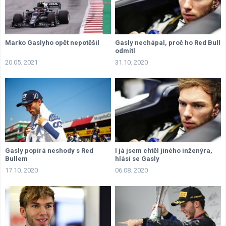
Marko Gaslyho opět nepotěšil
Gasly nechápal, proč ho Red Bull
odmítl
20.05. 2021
31.10. 2020
Gasly popírá neshody s Red
I já jsem chtěl jiného inženýra,
Bullem
hlásí se Gasly
17.10. 2020
06.08. 2020