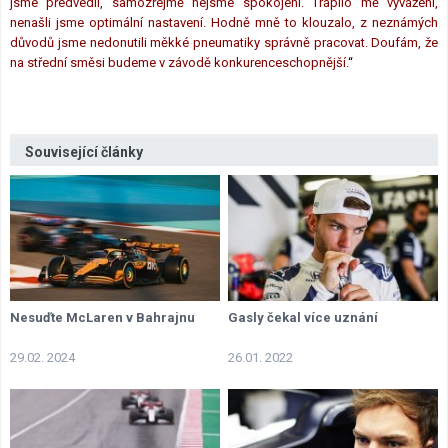
jsme předvedli, samozřejmě nejsme spokojeni. Trápilo mě vyvážení,
nenašli jsme optimální nastavení. Hodně mně to klouzalo, z neznámých
důvodů jsme nedonutili měkké pneumatiky správně pracovat. Doufám, že
na střední směsi budeme v závodě konkurenceschopnější.
“
Související články
Nesuďte McLaren v Bahrajnu
Gasly čekal více uznání
29.02. 2024
26.01. 2022