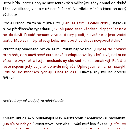
Je to bída. Pierre Gasly se sice tentokrát s odřenými zády dostal do druhé
Lexikon F1
fáze kvalifikace, v ní ale už neměl šanci. Na pilota elitního týmu ostudný
výsledek.
Podle Francouze za něj může auto. „
Peru se s tím už celou dobu,
“ stěžoval
si po předčasném vypadnutí. „
Zkusili jsme snad všechno, zlepšení se ne a
ne dostavit. Prostě nemám z vozu dobrý pocit, hlavně ne z jeho zadní
partie. Moc se mně protáčejí kola, monopost se chová nevypočítatelně.
“
Zkrotit neposedného býčka se mu zatím nepodařilo: „
Přijdeš do nového
prostředí, dostaneš nové auto, nové spolupracovníky. Chvíli trvá, než si na
všechno zvykneš a tvoje mechanismy chování se zautomatizují. Pořád si
ještě nejsem jistý, že je to opravdu můj vůz. Úplně jsem si na něj nezvykl.
Loni to šlo mnohem rychleji. Chce to čas.
“ Hlavně aby mu ho dopřáli
šéfové…
Red Bull zůstal značně za očekáváním
Ovšem ani daleko ostřílenější Max Verstappen nepřekypoval nadšením.
„
Na víc to nebylo,
“ konstatoval bez obalu pátý muž kvalifikace. „
S tím, co