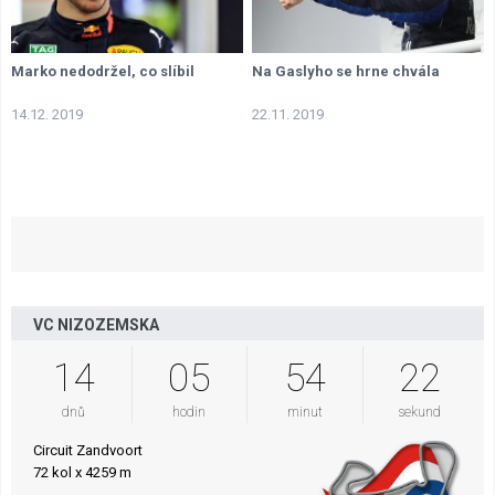
Marko nedodržel, co slíbil
Na Gaslyho se hrne chvála
14.12. 2019
22.11. 2019
VC NIZOZEMSKA
14
05
54
21
dnů
hodin
minut
sekund
Circuit Zandvoort
72 kol x 4259 m