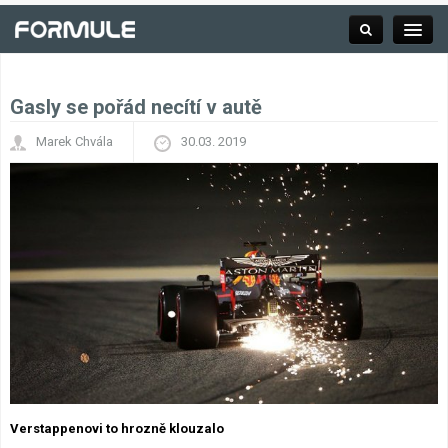
Gasly se pořád necítí v autě
Rubrika
Marek Chvála
30.03. 2019
Závodní série
Kalendář F1
Výsledky F1
Týmy a jezdci F1
Okruhy F1
Verstappenovi to hrozně klouzalo