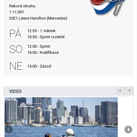
Rekord okruhu:
1:11.097
2021 Lewis Hamilton (Mercedes)
PÁ
12:30 - 1. trénink
16:30 - Sprint rozstřel
SO
12:00 - Sprint
16:00 - Kvalifikace
NE
15:00 - Závod
VIDEO