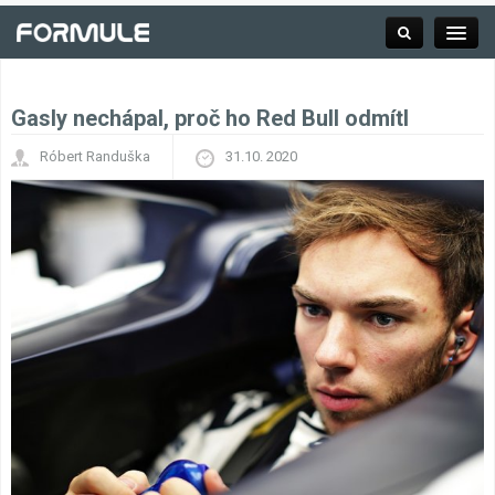
Gasly nechápal, proč ho Red Bull odmítl
Rubrika
Róbert Randuška
31.10. 2020
Závodní série
Kalendář F1
Výsledky F1
Týmy a jezdci F1
Okruhy F1