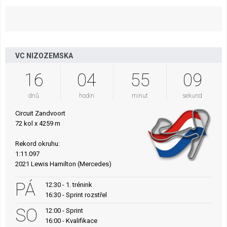
VC NIZOZEMSKA
16
04
55
08
dnů
hodin
minut
sekund
Circuit Zandvoort
72 kol x 4259 m
Rekord okruhu:
1:11.097
2021 Lewis Hamilton (Mercedes)
PÁ
12:30 - 1. trénink
16:30 - Sprint rozstřel
SO
12:00 - Sprint
16:00 - Kvalifikace