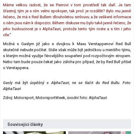
Máme velkou radost, že se Pierrovi v tom prostředí tak daří. Je tam
šťastný, tým je s ním velmi spokojen, tak proč je rozdělit? Bylo mu jasně
řečeno, že má s Red Bullem dlouholetou smlouvu a že veškeré informace
o něm jsou nám k dispozici. Během diskuse mu bylo také jasně řečeno, že
jeho budoucnost je v AlphaTauri, protože tento tým roste a s tím i jeho
cíle.
"
Možná s Gaslym již jako s dvojkou k Maxu Verstappenovi Red Bull
skutečně nebude počítat. Stále však může být jedničkou u menšího týmu,
s kterým možná využije férovějšího soupeření pod rozpočtovým stropem.
Nebo tam bude pouze čekat jako záloha pro případ, že by Red Bull přišel
o Verstappena.
Gasly má být úspěšný s AlphaTauri, ne se tlačit do Red Bullu. Foto:
AlphaTauri
Zdroj: Motorsport, MotorsportWeek, úvodní foto: AlphaTauri
Související články