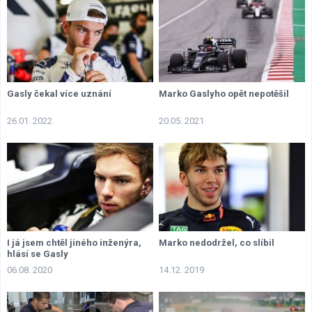
Gasly čekal více uznání
Marko Gaslyho opět nepotěšil
26.01. 2022
20.05. 2021
I já jsem chtěl jiného inženýra,
Marko nedodržel, co slíbil
hlásí se Gasly
06.08. 2020
14.12. 2019