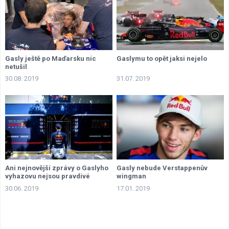
Gasly ještě po Maďarsku nic
Gaslymu to opět jaksi nejelo
netušil
30.08. 2019
31.07. 2019
Ani nejnovější zprávy o Gaslyho
Gasly nebude Verstappenův
vyhazovu nejsou pravdivé
wingman
30.06. 2019
17.01. 2019