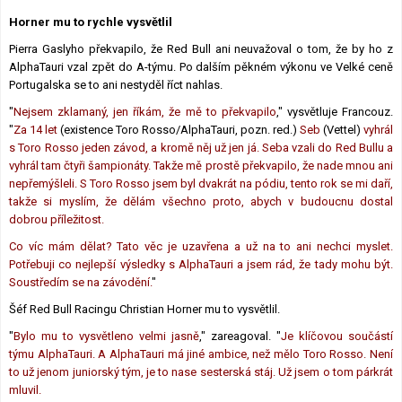
Lexikon F1
Horner mu to rychle vysvětlil
Pierra Gaslyho překvapilo, že Red Bull ani neuvažoval o tom, že by ho z
AlphaTauri vzal zpět do A-týmu. Po dalším pěkném výkonu ve Velké ceně
Portugalska se to ani nestyděl říct nahlas.
"
Nejsem zklamaný, jen říkám, že mě to překvapilo
," vysvětluje Francouz.
"
Za 14 let
(existence Toro Rosso/AlphaTauri, pozn. red.)
Seb
(Vettel)
vyhrál
s Toro Rosso jeden závod, a kromě něj už jen já. Seba vzali do Red Bullu a
vyhrál tam čtyři šampionáty. Takže mě prostě překvapilo, že nade mnou ani
nepřemýšleli. S Toro Rosso jsem byl dvakrát na pódiu, tento rok se mi daří,
takže si myslím, že dělám všechno proto, abych v budoucnu dostal
dobrou příležitost.
Co víc mám dělat? Tato věc je uzavřena a už na to ani nechci myslet.
Potřebuji co nejlepší výsledky s AlphaTauri a jsem rád, že tady mohu být.
Soustředím se na závodění.
"
Šéf Red Bull Racingu Christian Horner mu to vysvětlil.
"
Bylo mu to vysvětleno velmi jasně
," zareagoval. "
Je klíčovou součástí
týmu AlphaTauri. A AlphaTauri má jiné ambice, než mělo Toro Rosso. Není
to už jenom juniorský tým, je to nase sesterská stáj. Už jsem o tom párkrát
mluvil.