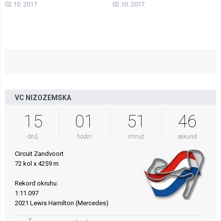
02.10. 2017
02.10. 2017
VC NIZOZEMSKA
15
01
51
45
dnů
hodin
minut
sekund
Circuit Zandvoort
72 kol x 4259 m
Rekord okruhu:
1:11.097
2021 Lewis Hamilton (Mercedes)