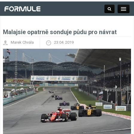
Malajsie opatrně sonduje půdu pro návrat
Rubrika
Marek Chvála
23.04. 2019
Závodní série
Kalendář F1
Výsledky F1
Týmy a jezdci F1
Okruhy F1