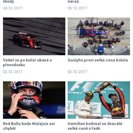
škody
náraz
04.10. 2017
03.10. 2017
Vettel se po kolizi obává o
Gaslyho první velká cena bolela
převodovku
02.10. 2017
02.10. 2017
Red Bullu bude Malajsie asi
Hamilton bodoval ve dvacáté
chybět
velké ceně v řadě