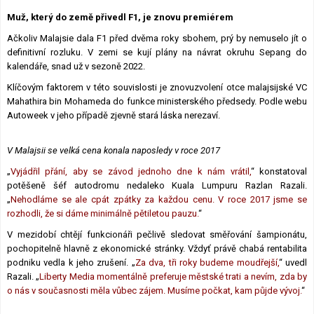
Lexikon F1
Muž, který do země přivedl F1, je znovu premiérem
Ačkoliv Malajsie dala F1 před dvěma roky sbohem, prý by nemuselo jít o
definitivní rozluku. V zemi se kují plány na návrat okruhu Sepang do
kalendáře, snad už v sezoně 2022.
Klíčovým faktorem v této souvislosti je znovuzvolení otce malajsijské VC
Mahathira bin Mohameda do funkce ministerského předsedy. Podle webu
Autoweek v jeho případě zjevně stará láska nerezaví.
V Malajsii se velká cena konala naposledy v roce 2017
„
Vyjádřil přání, aby se závod jednoho dne k nám vrátil,
“ konstatoval
potěšeně šéf autodromu nedaleko Kuala Lumpuru Razlan Razali.
„
Nehodláme se ale cpát zpátky za každou cenu. V roce 2017 jsme se
rozhodli, že si dáme minimálně pětiletou pauzu.
“
V mezidobí chtějí funkcionáři pečlivě sledovat směřování šampionátu,
pochopitelně hlavně z ekonomické stránky. Vždyť právě chabá rentabilita
podniku vedla k jeho zrušení. „
Za dva, tři roky budeme moudřejší,
“ uvedl
Razali. „
Liberty Media momentálně preferuje městské trati a nevím, zda by
o nás v současnosti měla vůbec zájem. Musíme počkat, kam půjde vývoj.
“