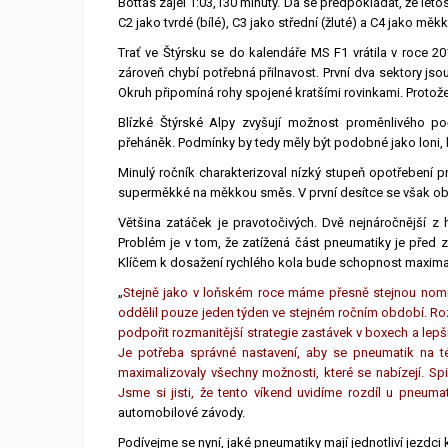
Bottas zajel 1:03,130 minuty. Dá se předpokládat, že let
C2 jako tvrdé (bílé), C3 jako střední (žluté) a C4 jako měk
Trať ve Štýrsku se do kalendáře MS F1 vrátila v roce 201
zároveň chybí potřebná přilnavost. První dva sektory jso
Okruh připomíná rohy spojené kratšími rovinkami. Protože
Blízké Štýrské Alpy zvyšují možnost proměnlivého p
přeháněk. Podmínky by tedy měly být podobné jako loni, k
Minulý ročník charakterizoval nízký stupeň opotřebení 
superměkké na měkkou směs. V první desítce se však obje
Většina zatáček je pravotočivých. Dvě nejnáročnější z 
Problém je v tom, že zatížená část pneumatiky je před 
Klíčem k dosažení rychlého kola bude schopnost maxima
„
Stejně jako v loňském roce máme přesně stejnou nomin
oddělil pouze jeden týden ve stejném ročním období. Roz
podpořit rozmanitější strategie zastávek v boxech a lep
Je potřeba správné nastavení, aby se pneumatik na té
maximalizovaly všechny možnosti, které se nabízejí. Spi
Jsme si jisti, že tento víkend uvidíme rozdíl u pneumat
automobilové závody.
Podívejme se nyní, jaké pneumatiky mají jednotliví jezdci 