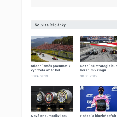
Související články
Střední směs pneumatik
Rozdílné strategie bu
vydržela až 46 kol
kořením v ringu
30.06. 2019
30.06. 2019
Nové pneumatiky jsou
Počasí a kluzký asfalt