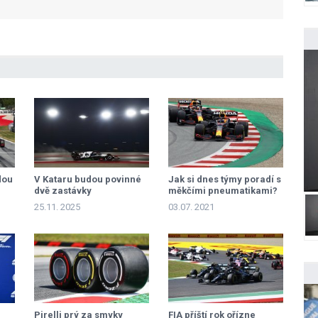
dou
V Kataru budou povinné
Jak si dnes týmy poradí s
dvě zastávky
měkčími pneumatikami?
25.11. 2025
03.07. 2021
Pirelli prý za smyky
FIA příští rok ořízne