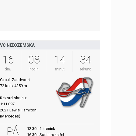
VC NIZOZEMSKA
16
08
14
33
dnů
hodin
minut
sekund
Circuit Zandvoort
72 kol x 4259 m
Rekord okruhu:
1:11.097
2021 Lewis Hamilton
(Mercedes)
PÁ
12:30 - 1. trénink
16:30 - Sprint rozstřel