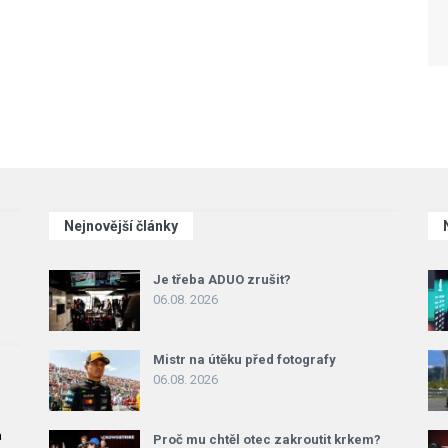
Nejnovější články
Je třeba ADUO zrušit?
06.08. 2026
Mistr na útěku před fotografy
06.08. 2026
a
Proč mu chtěl otec zakroutit krkem?