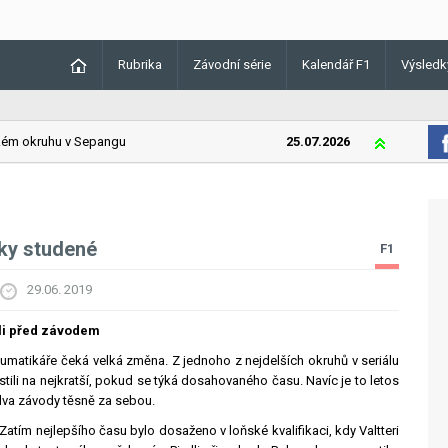
Rubrika
Závodní série
Kalendář F1
Výsledk
 okruhu v Sepangu
25.07.2026
Lando Norris 
ky studené
F1
29.06. 2019
li před závodem
eumatikáře čeká velká změna. Z jednoho z nejdelších okruhů v seriálu
ili na nejkratší, pokud se týká dosahovaného času. Navíc je to letos
dva závody těsně za sebou.
atím nejlepšího času bylo dosaženo v loňské kvalifikaci, kdy Valtteri