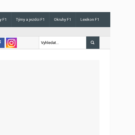
y F1
Týmy a jezdci F1
Okruhy F1
Lexikon F1
v Maďarsku letos poprvé vyhrál kvalifikaci