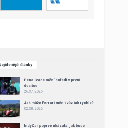
Nejčtenější články
Penalizace mění pořadí v první
desítce
26.07. 2026
Jak může Ferrari měnit vůz tak rychle?
02.08. 2026
IndyCar poprvé ukázala, jak bude