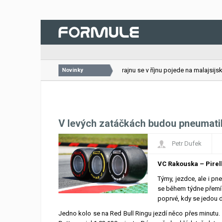
26.07.2026
VC Bahrajnu se v říjnu pojede na malajsijském
Novinky
V levých zatáčkách budou pneumati
Petr Dufek
VC Rakouska – Pirel
Týmy, jezdce, ale i pn
se během týdne přemíst
poprvé, kdy se jedou 
Jedno kolo se na Red Bull Ringu jezdí něco přes minutu. Z