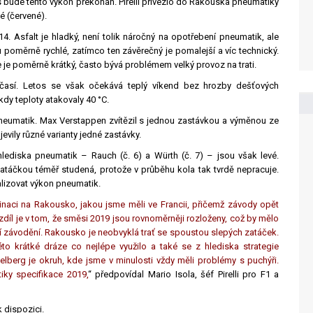
os bude tento výkon překonán. Pirelli přivezlo do Rakouska pneumatiky
ké (červené).
4. Asfalt je hladký, není tolik náročný na opotřebení pneumatik, ale
u poměrně rychlé, zatímco ten závěrečný je pomalejší a víc technický.
 je poměrně krátký, často bývá problémem velký provoz na trati.
očasí. Letos se však očekává teplý víkend bez hrozby dešťových
dy teploty atakovaly 40 °C.
pneumatik. Max Verstappen zvítězil s jednou zastávkou a výměnou ze
vily různé varianty jedné zastávky.
hlediska pneumatik – Rauch (č. 6) a Würth (č. 7) – jsou však levé.
zatáčkou téměř studená, protože v průběhu kola tak tvrdě nepracuje.
lizovat výkon pneumatik.
aci na Rakousko, jakou jsme měli ve Francii, přičemž závody opět
díl je v tom, že směsi 2019 jsou rovnoměrněji rozloženy, což by mělo
ší závodění. Rakousko je neobvyklá trať se spoustou slepých zatáček.
to krátké dráze co nejlépe využilo a také se z hlediska strategie
elberg je okruh, kde jsme v minulosti vždy měli problémy s puchýři.
iky specifikace 2019,
“ předpovídal Mario Isola, šéf Pirelli pro F1 a
k dispozici.