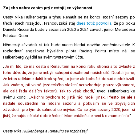
Lexikon F1
Za jeho nahrazením prý nestojí jen výkonnost
Cesty Nika Hülkenberga a týmu Renault se na konci letošní sezony po
třech letech rozejdou. Francouzská stáj
dnes totiž potvrdila
, že po boku
Daniela Ricciarda bude v sezonách 2020 a 2021 závodit junior Mercedesu
Esteban Ocon.
Německý závodník si tak bude nucen hledat nového zaměstnavatele. K
rozhodnutí angažovat bývalého pilota Racing Pointu místo něj se
Hülkenberg vyjádřil na svém twitterovém účtu.
„
Je mi líto, že má cesta s Renaultem na konci roku skončí a to zvláště z
toho důvodu, že jsme nebyli schopni dosáhnout našich cílů. Doufali jsme,
že letos uděláme další krok vpřed, to jsme ale bohužel dosud nedokázali.
Jak známo, při volbě jezdeckého složení nerozhoduje pouze výkonnost,
ale celá řada dalších faktorů. Tak to však chodí,
“ uvedl Hülkenberg ke
svému konci. „
Všichni bychom to jistě rádi viděli jinak. Přesto se ale i
nadále soustředím na letošní sezonu a pokusím se ve zbývajících
závodech pro tým dosáhnout co nejvíce. Co se týče sezony 2020, jsem si
jistý, že najdu nějaké dobré řešení. Momentálně ale není k oznámení nic.
“
Cesty Nika Hülkenberga a Renaultu se rozcházejí