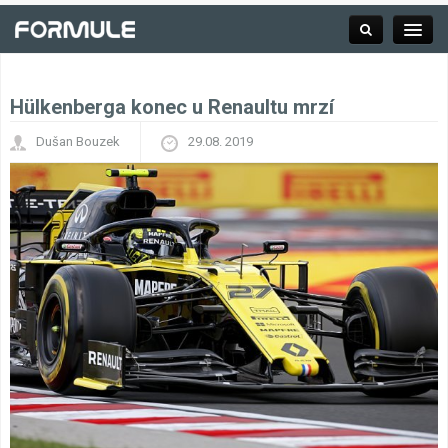
Hülkenberga konec u Renaultu mrzí
Rubrika
Dušan Bouzek
29.08. 2019
Závodní série
Kalendář F1
Výsledky F1
Týmy a jezdci F1
Okruhy F1