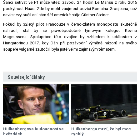
Šanci setrvat ve F1 může vítězi závodu 24 hodin Le Mansu z roku 2015
poskytnout Haas. Zde by mohl zaujmout pozici Romaina Grosjeana, což
navíc nevyloučil ani sám šéf americké stáje Günther Steiner.
Pokud by 32letý pilot Francouze v černo-zlatém monopostu skutečně
nahradil, stal by se pravděpodobně týmovým kolegou Kevina
Magnussena. Spolupráce této dvojice by vzhledem k událostem z
Hungaroringu 2017, kdy Dán při pozávodní výměně názorů na svého
soupeře vulgárně zaútočil, byla jistě velmi zajímavým tématem.
Související články
Hülkenbergova budoucnost ve
Hülkenberga mrzí, že byl moc
hvězdách
rychlý