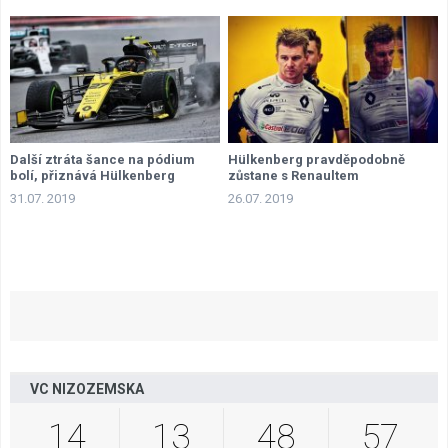
Další ztráta šance na pódium
Hülkenberg pravděpodobně
bolí, přiznává Hülkenberg
zůstane s Renaultem
31.07. 2019
26.07. 2019
VC NIZOZEMSKA
14
13
48
56