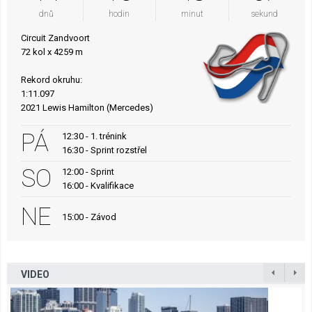
dnů
hodin
minut
sekund
Circuit Zandvoort
72 kol x 4259 m
Rekord okruhu:
1:11.097
2021 Lewis Hamilton (Mercedes)
PÁ
12:30 - 1. trénink
16:30 - Sprint rozstřel
SO
12:00 - Sprint
16:00 - Kvalifikace
NE
15:00 - Závod
VIDEO