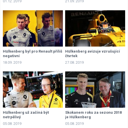
01.12. 2019
21.09. 2019
Hülkenberg byl pro Renault příliš
Hülkenberg avizuje vzrušující
negativní
čtvrtek
18.09. 2019
27.08. 2019
Hülkenberg už začíná být
Skokanem roku za sezonu 2018
netrpělivý
je Hülkenberg
05.08. 2019
05.08. 2019