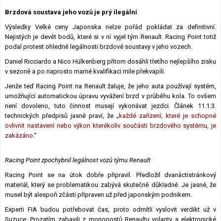
Lexikon F1
Brzdová soustava jeho vozů je prý ilegální
Výsledky Velké ceny Japonska nelze pořád pokládat za definitivní.
Nejistých je devět bodů, které si v ní vyjel tým Renault. Racing Point totiž
podal protest ohledně legálnosti brzdové soustavy v jeho vozech.
Daniel Ricciardo a Nico Hülkenberg přitom dosáhli třetího nejlepšího zisku
v sezoně a po naprosto marné kvalifikaci mile překvapili.
Jenže teď Racing Point na Renault žaluje, že jeho auta používají systém,
umožňující automatickou úpravu vyvážení brzd v průběhu kola. To ovšem
není dovoleno, tuto činnost musejí vykonávat jezdci. Článek 11.1.3.
technických předpisů jasně praví, že „
každé zařízení, které je schopné
ovlivnit nastavení nebo výkon kterékoliv součásti brzdového systému, je
zakázáno.
“
Racing Point zpochybnil legálnost vozů týmu Renault
Racing Point se na útok dobře připravil. Předložil dvanáctistránkový
materiál, který se problematikou zabývá skutečně důkladně. Je jasné, že
musel být alespoň zčásti připraven už před japonským podnikem.
Experti FIA budou potřebovat čas, proto odmítli vyslovit verdikt už v
Suzuce. Prozatím zabavili z monopostů Renaultu volanty a elektronické