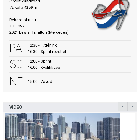
Circuit Zandvoort
72 kol x 4259 m
Rekord okruhu:
1:11.097
2021 Lewis Hamilton (Mercedes)
PÁ
12:30 - 1. trénink
16:30 - Sprint rozstřel
SO
12:00 - Sprint
16:00 - Kvalifikace
NE
15:00 - Závod
VIDEO