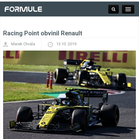
Racing Point obvinil Renault
Rubrika
Marek Chvála
13.10. 2019
Závodní série
Kalendář F1
Výsledky F1
Týmy a jezdci F1
Okruhy F1