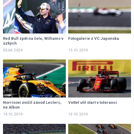
Red Bull zpět na čele, Williams v
Fotogalerie z VC Japonska
úzkých
05.04. 2024
15.10. 2019
Norrisovi zničil závod Leclerc,
Vettel ulil start v toleranci
ne Albon
14.10. 2019
13.10. 2019