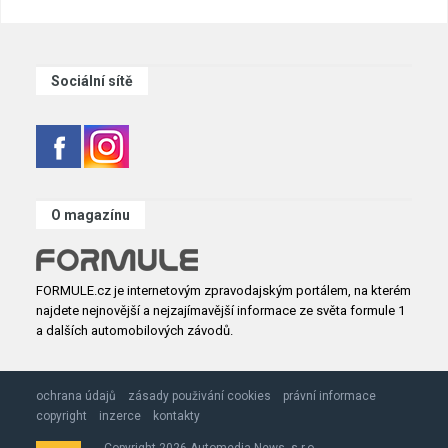
Sociální sítě
O magazínu
FORMULE.cz je internetovým zpravodajským portálem, na kterém
najdete nejnovější a nejzajímavější informace ze světa formule 1
a dalších automobilových závodů.
ochrana údajů
zásady použivání cookies
právní informace
copyright
inzerce
kontakty