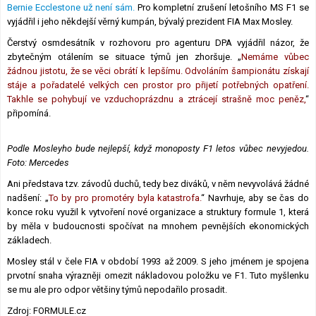
Bernie Ecclestone už není sám.
Pro kompletní zrušení letošního MS F1 se
Lexikon F1
vyjádřil i jeho někdejší věrný kumpán, bývalý prezident FIA Max Mosley.
Čerstvý osmdesátník v rozhovoru pro agenturu DPA vyjádřil názor, že
zbytečným otálením se situace týmů jen zhoršuje. „
Nemáme vůbec
žádnou jistotu, že se věci obrátí k lepšímu. Odvoláním šampionátu získají
stáje a pořadatelé velkých cen prostor pro přijetí potřebných opatření.
Takhle se pohybují ve vzduchoprázdnu a ztrácejí strašně moc peněz,
“
připomíná.
Podle Mosleyho bude nejlepší, když monoposty F1 letos vůbec nevyjedou.
Foto: Mercedes
Ani představa tzv. závodů duchů, tedy bez diváků, v něm nevyvolává žádné
nadšení: „
To by pro promotéry byla katastrofa.
“ Navrhuje, aby se čas do
konce roku využil k vytvoření nové organizace a struktury formule 1, která
by měla v budoucnosti spočívat na mnohem pevnějších ekonomických
základech.
Mosley stál v čele FIA v období 1993 až 2009. S jeho jménem je spojena
prvotní snaha výrazněji omezit nákladovou položku ve F1. Tuto myšlenku
se mu ale pro odpor většiny týmů nepodařilo prosadit.
Zdroj: FORMULE.cz