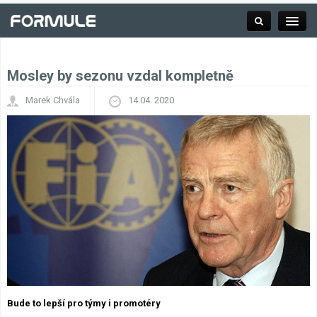
Mosley by sezonu vzdal kompletně
Rubrika
Marek Chvála
14.04. 2020
Závodní série
Kalendář F1
Výsledky F1
Týmy a jezdci F1
Okruhy F1
Bude to lepší pro týmy i promotéry