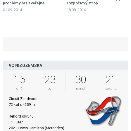
problémy řešit veřejně
rozpočtový strop
01.09. 2014
18.08. 2014
VC NIZOZEMSKA
15
23
30
20
dnů
hodin
minut
sekund
Circuit Zandvoort
72 kol x 4259 m
Rekord okruhu:
1:11.097
2021 Lewis Hamilton (Mercedes)