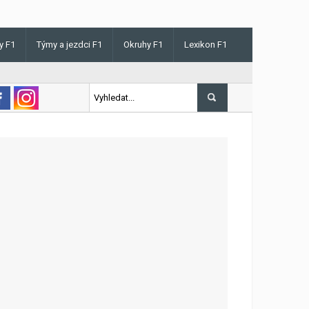
y F1
Týmy a jezdci F1
Okruhy F1
Lexikon F1
s v Maďarsku letos poprvé vyhrál kvalifikaci