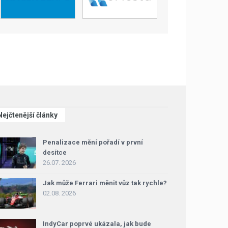
Nejčtenější články
Penalizace mění pořadí v první
desítce
26.07. 2026
Jak může Ferrari měnit vůz tak rychle?
02.08. 2026
IndyCar poprvé ukázala, jak bude