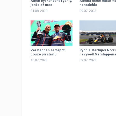
Albon byl konečně rychlý,
Albona osmé místo m
jenže až moc
nenadchlo
01.08. 2020
09.07. 2023
Verstappen se zapotil
Rychle startující Norri
pouze při startu
nevyvedl Verstappena
míry
10.07. 2023
09.07. 2023