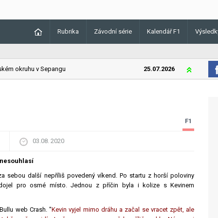
Rubrika
Závodní série
Kalendář F1
Výsledk
ém okruhu v Sepangu
25.07.2026
Lando Norri
F1
03.08. 2020
 nesouhlasí
 sebou další nepříliš povedený víkend. Po startu z horší poloviny
 dojel pro osmé místo. Jednou z příčin byla i kolize s Kevinem
 Bullu web Crash. "
Kevin vyjel mimo dráhu a začal se vracet zpět, ale