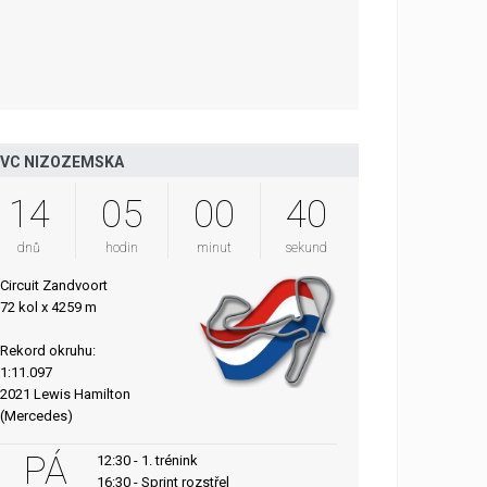
VC NIZOZEMSKA
14
05
00
39
dnů
hodin
minut
sekund
Circuit Zandvoort
72 kol x 4259 m
Rekord okruhu:
1:11.097
2021 Lewis Hamilton
(Mercedes)
PÁ
12:30 - 1. trénink
16:30 - Sprint rozstřel