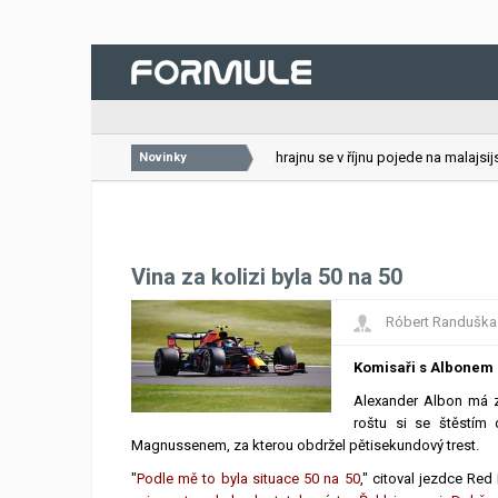
26.07.2026
VC Bahrajnu se v říjnu pojede na malajsijsk
Novinky
Vina za kolizi byla 50 na 50
Róbert Randuška
Komisaři s Albonem
Alexander Albon má za
roštu si se štěstím
Magnussenem, za kterou obdržel pětisekundový trest.
"
Podle mě to byla situace 50 na 50
," citoval jezdce Red