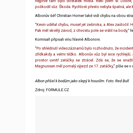
nejprve tam bylo dostatek místa. Řekl jsem si: Dobře,
poškodil vůz. Škoda. Rychlost přesto nebyla špatná, al
Albonův šéf Christian Horner také vidí chybu na obou stra
"
Kevin udělal chybu, musel jet zeširoka, a Alex zaútočil. H
Pak měl skvělý závod, z chvostu pole se vrátil na body
,“ 
Komisaři připsali vinu hlavně Albonovi.
"
Po shlédnutí videozáznamů bylo rozhodnuto, že incident 
zřídkakdy a velmi těžko. Albonův vůz byl sice rychlejší,
prostor uvnitř zatáčky se ztrácel. Zdá se, že se snažil
Magnussen měl pomalý výjezd ze 17. zatáčky
," píše se v 
Albon přišel k bodům jako slepý k houslím. Foto: Red Bull
Zdroj: FORMULE.CZ