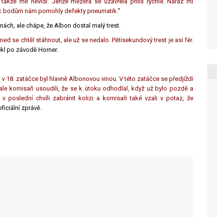
 takže mě nevidí. Jenže mezera se uzavřela příliš rychle. Náraz mi
e k bodům nám pomohly defekty pneumatik.
"
nách, ale chápe, že Albon dostal malý trest.
ned se chtěl stáhnout, ale už se nedalo. Pětisekundový trest je asi fér.
řekl po závodě Horner.
v 18. zatáčce byl hlavně Albonovou vinou. V této zatáčce se předjíždí
 ale komisaři usoudili, že se k útoku odhodlal, když už bylo pozdě a
 v poslední chvíli zabránit kolizi a komisaři také vzali v potaz, že
oficiální zprávě.