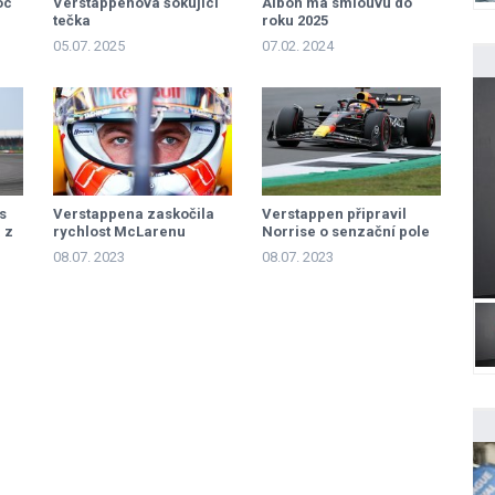
oc
Verstappenova šokující
Albon má smlouvu do
tečka
roku 2025
05.07. 2025
07.02. 2024
s
Verstappena zaskočila
Verstappen připravil
 z
rychlost McLarenu
Norrise o senzační pole
position
08.07. 2023
08.07. 2023