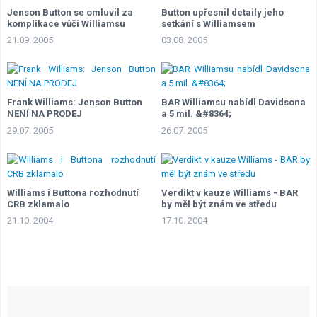
Jenson Button se omluvil za
Button upřesnil detaily jeho
komplikace vůči Williamsu
setkání s Williamsem
21.09. 2005
03.08. 2005
Frank Williams: Jenson Button
BAR Williamsu nabídl Davidsona
NENÍ NA PRODEJ
a 5 mil. &#8364;
29.07. 2005
26.07. 2005
Williams i Buttona rozhodnutí
Verdikt v kauze Williams - BAR
CRB zklamalo
by měl být znám ve středu
21.10. 2004
17.10. 2004