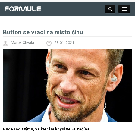
Button se vrací na místo činu
Rubrika
Marek Chvála
23.01. 2021
Závodní série
Kalendář F1
Výsledky F1
Týmy a jezdci F1
Okruhy F1
Bude radit týmu, ve kterém kdysi ve F1 začínal