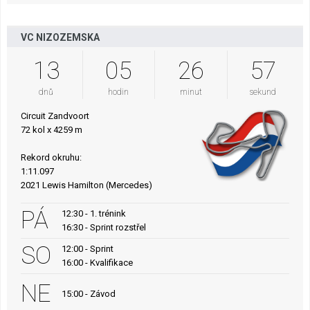
VC NIZOZEMSKA
13
05
26
56
dnů
hodin
minut
sekund
Circuit Zandvoort
72 kol x 4259 m
Rekord okruhu:
1:11.097
2021 Lewis Hamilton (Mercedes)
PÁ
12:30 - 1. trénink
16:30 - Sprint rozstřel
SO
12:00 - Sprint
16:00 - Kvalifikace
NE
15:00 - Závod