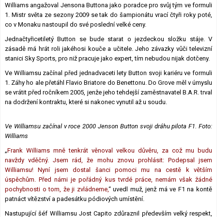
Williams angažoval Jensona Buttona jako poradce pro svůj tým ve formuli
Lexikon F1
1. Mistr světa ze sezony 2009 se tak do šampionátu vrací čtyři roky poté,
co v Monaku nastoupil do své poslední velké ceny.
Jednačtyřicetiletý Button se bude starat o jezdeckou složku stáje. V
zásadě má hrát roli jakéhosi kouče a učitele. Jeho závazky vůči televizní
stanici Sky Sports, pro niž pracuje jako expert, tím nebudou nijak dotčeny.
Ve Williamsu začínal před jednadvaceti lety Button svoji kariéru ve formuli
1. Záhy ho ale přetáhl Flavio Briatore do Benettonu. Do Grove měl v úmyslu
se vrátit před ročníkem 2005, jenže jeho tehdejší zaměstnavatel B.A.R. trval
na dodržení kontraktu, které si nakonec vynutil až u soudu.
Ve Williamsu začínal v roce 2000 Jenson Button svoji dráhu pilota F1. Foto:
Williams
„
Frank Williams mně tenkrát věnoval velkou důvěru, za což mu budu
navždy vděčný. Jsem rád, že mohu znovu prohlásit: Podepsal jsem
Williamsu! Nyní jsem dostal šanci pomoci mu na cestě k větším
úspěchům. Před námi je pořádný kus tvrdé práce, nemám však žádné
pochybnosti o tom, že ji zvládneme,
“ uvedl muž, jenž má ve F1 na kontě
patnáct vítězství a padesátku pódiových umístění.
Nastupující šéf Williamsu Jost Capito zdůraznil především velký respekt,