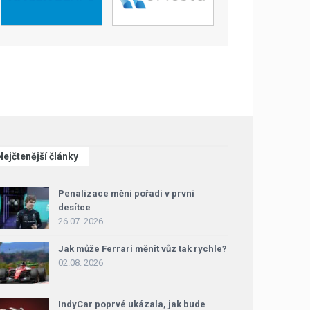
Nejčtenější články
Penalizace mění pořadí v první
desítce
26.07. 2026
Jak může Ferrari měnit vůz tak rychle?
02.08. 2026
IndyCar poprvé ukázala, jak bude