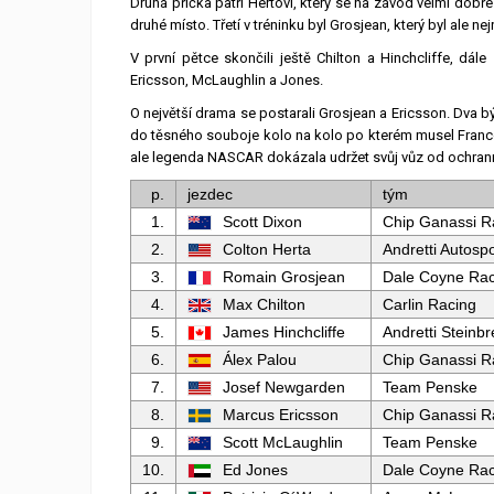
Druhá příčka patří Hertovi, který se na závod velmi dobře n
druhé místo. Třetí v tréninku byl Grosjean, který byl ale ne
V první pětce skončili ještě Chilton a Hinchcliffe, dále
Ericsson, McLaughlin a Jones.
O největší drama se postarali Grosjean a Ericsson. Dva býva
do těsného souboje kolo na kolo po kterém musel Fran
ale legenda NASCAR dokázala udržet svůj vůz od ochran
p.
jezdec
tým
1.
Scott Dixon
Chip Ganassi R
2.
Colton Herta
Andretti Autospo
3.
Romain Grosjean
Dale Coyne Rac
4.
Max Chilton
Carlin Racing
5.
James Hinchcliffe
Andretti Steinb
6.
Álex Palou
Chip Ganassi R
7.
Josef Newgarden
Team Penske
8.
Marcus Ericsson
Chip Ganassi R
9.
Scott McLaughlin
Team Penske
10.
Ed Jones
Dale Coyne Rac