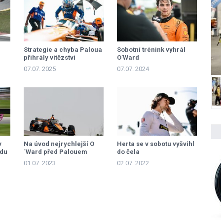
Strategie a chyba Paloua
Sobotní trénink vyhrál
přihrály vítězství
O’Ward
Dixonovi
07.07. 2025
07.07. 2024
v
Na úvod nejrychlejší O
Herta se v sobotu vyšvihl
odu
´Ward před Palouem
do čela
01.07. 2023
02.07. 2022