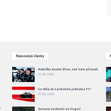
Nejnovější články
Nabídku dostal dříve, než nám přiznali
07.08. 2026
Co dělá AI v pohonné jednotce F1?
07.08. 2026
a
Sezona neskončí ve Vegas!