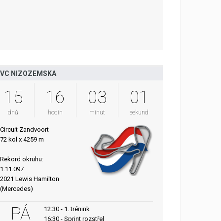
VC NIZOZEMSKA
15
16
03
00
dnů
hodin
minut
sekund
Circuit Zandvoort
72 kol x 4259 m
Rekord okruhu:
1:11.097
2021 Lewis Hamilton
(Mercedes)
PÁ
12:30 - 1. trénink
16:30 - Sprint rozstřel