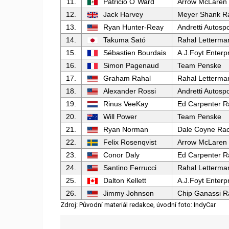
11.
Patricio O´Ward
Arrow McLaren
12.
Jack Harvey
Meyer Shank R
13.
Ryan Hunter-Reay
Andretti Autospo
14.
Takuma Sató
Rahal Letterma
15.
Sébastien Bourdais
A.J.Foyt Enterp
16.
Simon Pagenaud
Team Penske
17.
Graham Rahal
Rahal Letterma
18.
Alexander Rossi
Andretti Autospo
19.
Rinus VeeKay
Ed Carpenter R
20.
Will Power
Team Penske
21.
Ryan Norman
Dale Coyne Rac
22.
Felix Rosenqvist
Arrow McLaren
23.
Conor Daly
Ed Carpenter R
24.
Santino Ferrucci
Rahal Letterma
25.
Dalton Kellett
A.J.Foyt Enterp
26.
Jimmy Johnson
Chip Ganassi R
Zdroj: Původní materiál redakce, úvodní foto: IndyCar