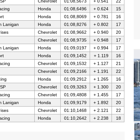
 SP
Chevrolet
01:08,5673
+ 0.541
22
acing
Honda
01:08,6496
+ 0.624
15
rt
Honda
01:08,8069
+ 0.781
16
n Lanigan
Honda
01:08,8276
+ 0.802
17
rises
Chevrolet
01:08,9662
+ 0.940
20
Chevrolet
01:08,9735
+ 0.948
17
n Lanigan
Honda
01:09,0197
+ 0.994
17
rt
Honda
01:09,1452
+ 1.119
16
acing
Chevrolet
01:09,1532
+ 1.127
21
Chevrolet
01:09,2166
+ 1.191
22
ing
Honda
01:09,2912
+ 1.265
16
 SP
Chevrolet
01:09,3263
+ 1.300
20
acing
Chevrolet
01:09,4808
+ 1.455
17
n Lanigan
Honda
01:09,9179
+ 1.892
20
rises
Chevrolet
01:10,1468
+ 2.121
22
acing
Honda
01:10,2642
+ 2.238
18