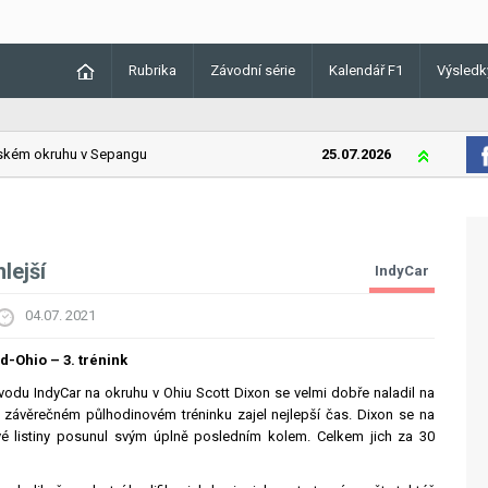
Rubrika
Závodní série
Kalendář F1
Výsledk
ém okruhu v Sepangu
25.07.2026
Lando Norri
lejší
IndyCar
04.07. 2021
d-Ohio – 3. trénink
vodu IndyCar na okruhu v Ohiu Scott Dixon se velmi dobře naladil na
 závěrečném půlhodinovém tréninku zajel nejlepší čas. Dixon se na
vé listiny posunul svým úplně posledním kolem. Celkem jich za 30