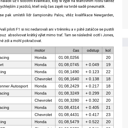
aladil už v sobotní kvalifikaci, kdy si vyjel na startovním roštu taktéž
jrychlejším z jezdců, kteří svůj čas zajeli na tvrdé sadě pneumatik.
 se pak umístili lídr šampionátu Palou, vítěz kvalifikace Newgarden,
lí piloti F1 si nic nedarovali ani v tréninku a v páté zatáčce se pustili
couz
absolvovat krátký výlet mimo trať. Tam se následně ocitl i Jones,
né zdi a mohl pokračovat.
motor
čas
odstup
kol
acing
Honda
01:08,0256
20
rt
Honda
01:08,0745
+ 0.049
19
ing
Honda
01:08,1490
+ 0.123
22
Chevrolet
01:08,1640
+ 0.138
18
renner Autosport
Honda
01:08,2429
+ 0.217
18
acing
Honda
01:08,3249
+ 0.299
20
Chevrolet
01:08,3280
+ 0.302
20
acing
Honda
01:08,4314
+ 0.405
21
Chevrolet
01:08,4431
+ 0.417
23
ing
Honda
01:08,5479
+ 0.522
20