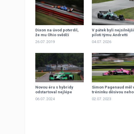
Dixon na úvod potvrdil,
V pátek byli nejsilnější
že mu Ohio svědčí
piloti týmu Andretti
Global
26.07. 2019
04.07. 2026
Novou éru s hybridy
Simon Pagenaud měl 
odstartoval nejlépe
tréninku děsivou neh
úřadující šampion
06.07. 2024
02.07. 2023