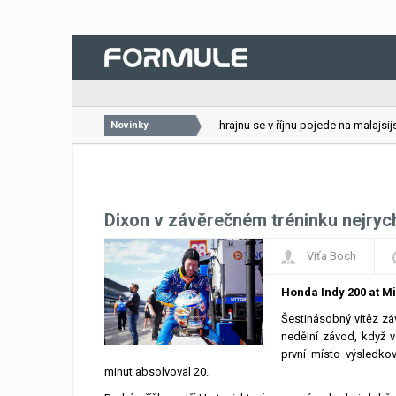
26.07.2026
VC Bahrajnu se v říjnu pojede na malajsijsk
Novinky
Dixon v závěrečném tréninku nejrych
Víťa Boch
Honda Indy 200 at Mi
Šestinásobný vítěz zá
nedělní závod, když v
první místo výsledko
minut absolvoval 20.