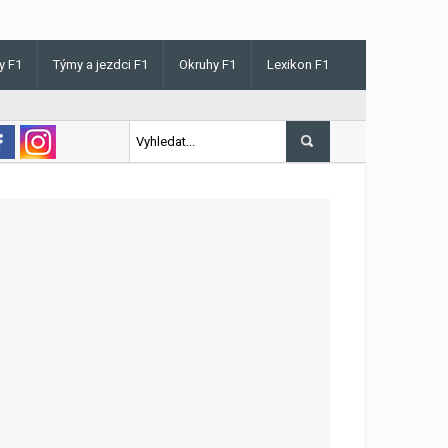
y F1
Týmy a jezdci F1
Okruhy F1
Lexikon F1
s v Maďarsku letos poprvé vyhrál kvalifikaci