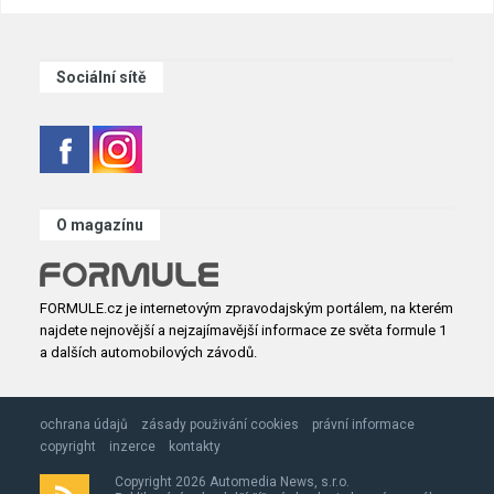
Sociální sítě
O magazínu
FORMULE.cz je internetovým zpravodajským portálem, na kterém
najdete nejnovější a nejzajímavější informace ze světa formule 1
a dalších automobilových závodů.
ochrana údajů
zásady použivání cookies
právní informace
copyright
inzerce
kontakty
Copyright 2026 Automedia News, s.r.o.