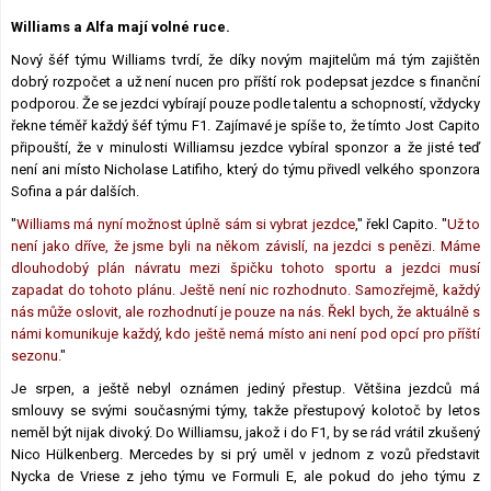
Lexikon F1
Williams a Alfa mají volné ruce.
Nový šéf týmu Williams tvrdí, že díky novým majitelům má tým zajištěn
dobrý rozpočet a už není nucen pro příští rok podepsat jezdce s finanční
podporou. Že se jezdci vybírají pouze podle talentu a schopností, vždycky
řekne téměř každý šéf týmu F1. Zajímavé je spíše to, že tímto Jost Capito
připouští, že v minulosti Williamsu jezdce vybíral sponzor a že jisté teď
není ani místo Nicholase Latifiho, který do týmu přivedl velkého sponzora
Sofina a pár dalších.
"
Williams má nyní možnost úplně sám si vybrat jezdce
," řekl Capito. "
Už to
není jako dříve, že jsme byli na někom závislí, na jezdci s penězi. Máme
dlouhodobý plán návratu mezi špičku tohoto sportu a jezdci musí
zapadat do tohoto plánu. Ještě není nic rozhodnuto. Samozřejmě, každý
nás může oslovit, ale rozhodnutí je pouze na nás. Řekl bych, že aktuálně s
námi komunikuje každý, kdo ještě nemá místo ani není pod opcí pro příští
sezonu.
"
Je srpen, a ještě nebyl oznámen jediný přestup. Většina jezdců má
smlouvy se svými současnými týmy, takže přestupový kolotoč by letos
neměl být nijak divoký. Do Williamsu, jakož i do F1, by se rád vrátil zkušený
Nico Hülkenberg. Mercedes by si prý uměl v jednom z vozů představit
Nycka de Vriese z jeho týmu ve Formuli E, ale pokud do jeho týmu z