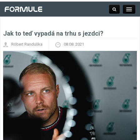
Jak to teď vypadá na trhu s jezdci?
Rubrika
Róbert Randuška
08.08. 2021
Závodní série
Kalendář F1
Výsledky F1
Týmy a jezdci F1
Okruhy F1