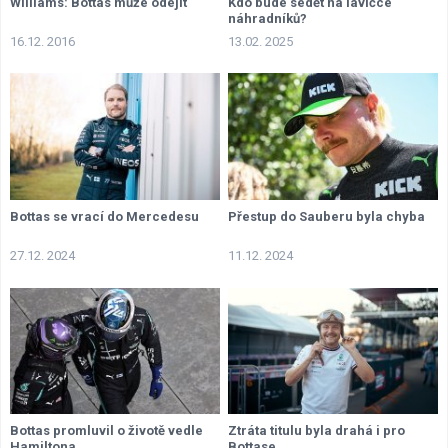
Williams: Bottas může odejít
Kdo bude sedět na lavičce
náhradníků?
16.12. 2016
13.02. 2025
Bottas se vrací do Mercedesu
Přestup do Sauberu byla chyba
27.12. 2024
11.12. 2024
Bottas promluvil o životě vedle
Ztráta titulu byla drahá i pro
Hamiltona
Bottase