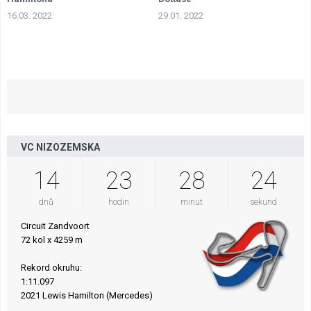
16.03. 2022
29.01. 2022
VC NIZOZEMSKA
14
23
28
23
dnů
hodin
minut
sekund
Circuit Zandvoort
72 kol x 4259 m
Rekord okruhu:
1:11.097
2021 Lewis Hamilton (Mercedes)