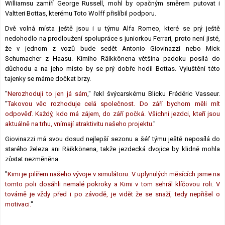
Williamsu zamíří George Russell, mohl by opačným směrem putovat i
Valtteri Bottas, kterému Toto Wolff přislíbil podporu.
Dvě volná místa ještě jsou i u týmu Alfa Romeo, které se prý ještě
nedohodlo na prodloužení spolupráce s juniorkou Ferrari, proto není jisté,
že v jednom z vozů bude sedět Antonio Giovinazzi nebo Mick
Schumacher z Haasu. Kimiho Räikkönena většina padoku posílá do
důchodu a na jeho místo by se prý dobře hodil Bottas. Vyluštění této
tajenky se máme dočkat brzy.
"
Nerozhoduji to jen já sám
," řekl švýcarskému Blicku Frédéric Vasseur.
"
Takovou věc rozhoduje celá společnost. Do září bychom měli mít
odpověď. Každý, kdo má zájem, do září počká. Všichni jezdci, kteří jsou
aktuálně na trhu, vnímají atraktivitu našeho projektu.
"
Giovinazzi má svou dosud nejlepší sezonu a šéf týmu ještě neposílá do
starého železa ani Räikkönena, takže jezdecká dvojice by klidně mohla
zůstat nezměněna.
"
Kimi je pilířem našeho vývoje v simulátoru. V uplynulých měsících jsme na
tomto poli dosáhli nemalé pokroky a Kimi v tom sehrál klíčovou roli. V
továrně je vždy před i po závodě, je vidět že se snaží, tedy nepřišel o
motivaci.
"