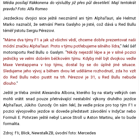
Média posílají Räkkonena do výslužby již přes půl desetiletí. Mají tentokrát
pravdu? Foto: Alfa Romeo
Jezdeckou dvojici sice ještě neoznámil ani tým AlphaTauri, ale Helmut
Marko naznačil, že setrvání Pierra Gaslyho je jisté, což dává u Red Bullu
téměř jistotu Sergiu Pérezovi.
"
Máme dva týmy F1 a jak už všichni vědí, chceme dobře prezentovat naši
módní značku AlphaTauri. Proto v týmu potřebujeme silného lídra
," řekl šéf
motorsportu Red Bullu o Gaslym. "
Nikdy nejezdil lépe a je v silné pozici
jedničky ve velmi dobrém béčkovém týmu. Kdyby měl být dvojkou vedle
Maxe Verstappena v top týmu, dostal by se do úplně jiné situace.
Sledujeme jeho vývoj a během dvou let uděláme rozhodnutí, zda ho vzít
do Red Bullu nebo pustit na trh. Pérezovi je 31, u Red Bullu nebude
dlouho.
"
Ještě je třeba zmínit Alexandra Albona, kterého by na starty velkých cen
mohli vrátit snad pouze přetrvávající nestabilní výkony druhého jezdce
AlphaTauri, Júkiho Cunody. On sám řekl, že vedle práce pro top tým F1 v
pozici vývojového jezdce si dovede představit závodění v IndyCar nebo
Formuli E. Potvrzen ještě nebyl Lance Stroll u Aston Martinu, ale to bude
formalita.
Zdroj: f1i, Blick, NewstalkZB, úvodní foto: Mercedes