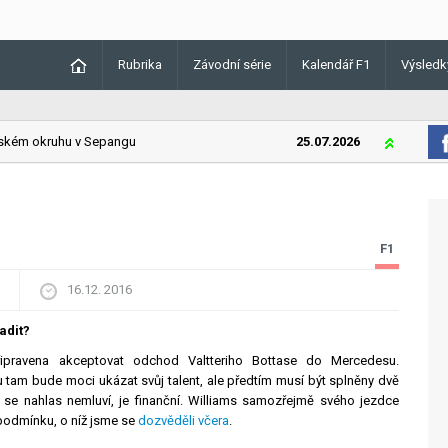
Rubrika
Závodní série
Kalendář F1
Výsledk
ém okruhu v Sepangu
25.07.2026
Lando Norri
F1
16.12. 2016
adit?
připravena akceptovat odchod Valtteriho Bottase do Mercedesu.
tam bude moci ukázat svůj talent, ale předtím musí být splněny dvě
 se nahlas nemluví, je finanční. Williams samozřejmě svého jezdce
podmínku, o níž jsme se
dozvěděli včera
.