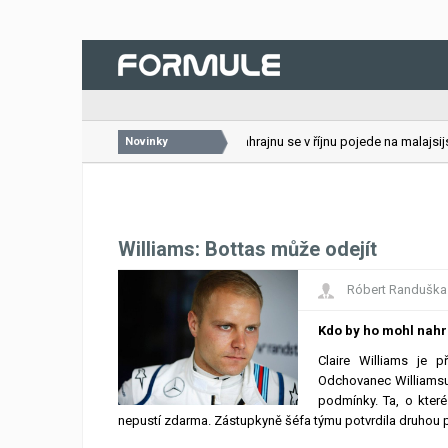
26.07.2026
VC Bahrajnu se v říjnu pojede na malajsijsk
Novinky
Williams: Bottas může odejít
Róbert Randuška
Kdo by ho mohl nahr
Claire Williams je 
Odchovanec Williamsu 
podmínky. Ta, o které
nepustí zdarma. Zástupkyně šéfa týmu potvrdila druhou 