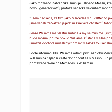
Jako možného náhradníka zmiňuje Felipeho Massu, který
novou generaci vozů, protože sedačka ve druhém monopo
"
Jsem nadšená, že tým jako Mercedes vidí Valtteriho ja
jsme věděli, že Valtteri je jedním z největších talentů tohot
Jenže Williams má vlastní ambice a my se musíme ujistit
bude možná, pouze pokud Williams zůstane v silné pozi
umožnili odchod, museli bychom mít v záloze zkušeného, 
Podle informací BBC Williams odmítl první nabídku Merce
Williams na nejlepší cestě dohodnout se s Massou. To ji
pootevřené dveře do Mercedesu i Williamsu.