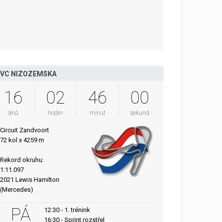
VC NIZOZEMSKA
16
02
45
59
dnů
hodin
minut
sekund
Circuit Zandvoort
72 kol x 4259 m
Rekord okruhu:
1:11.097
2021 Lewis Hamilton
(Mercedes)
PÁ
12:30 - 1. trénink
16:30 - Sprint rozstřel