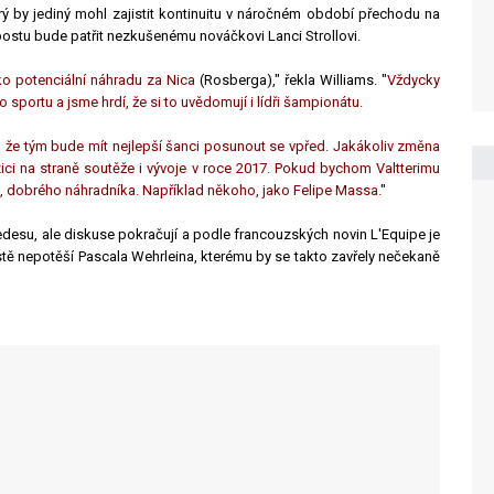
 by jediný mohl zajistit kontinuitu v náročném období přechodu na
stu bude patřit nezkušenému nováčkovi Lanci Strollovi.
ko potenciální náhradu za Nica
(Rosberga)," řekla Williams. "
Vždycky
o sportu a jsme hrdí, že si to uvědomují i ​​lídři šampionátu.
, že tým bude mít nejlepší šanci posunout se vpřed. Jakákoliv změna
ci na straně soutěže i vývoje v roce 2017. Pokud bychom Valtterimu
​​dobrého náhradníka. Například někoho, jako Felipe Massa.
"
desu, ale diskuse pokračují a podle francouzských novin L'Equipe je
stě nepotěší Pascala Wehrleina, kterému by se takto zavřely nečekaně