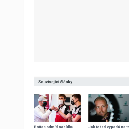
Související články
Bottas odmítl nabídku
Jak to teď vypadá na t