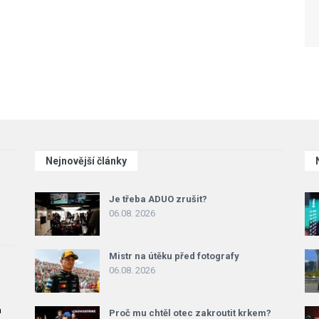
Nejnovější články
Je třeba ADUO zrušit?
06.08. 2026
Mistr na útěku před fotografy
06.08. 2026
a
Proč mu chtěl otec zakroutit krkem?