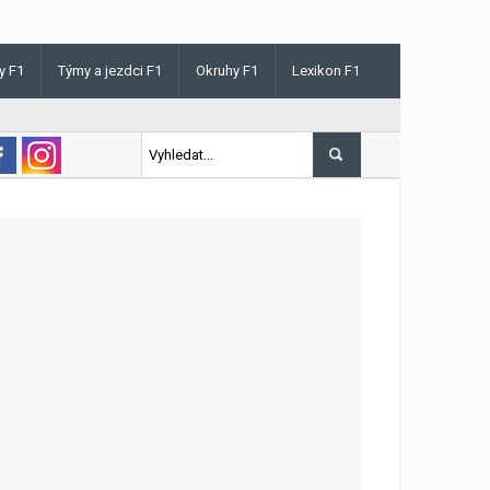
y F1
Týmy a jezdci F1
Okruhy F1
Lexikon F1
s v Maďarsku letos poprvé vyhrál kvalifikaci