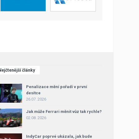
Nejčtenější články
Penalizace mění pořadí v první
desítce
26.07. 2026
Jak může Ferrari měnit vůz tak rychle?
02.08. 2026
IndyCar poprvé ukázala, jak bude