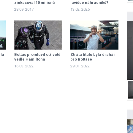
zinkasoval 10 milionů
lavičce náhradníků?
liber
28.09. 2017
13.02. 2025
yla
Bottas promluvil o životě
Ztráta titulu byla drahá i
vedle Hamiltona
pro Bottase
16.03. 2022
29.01. 2022