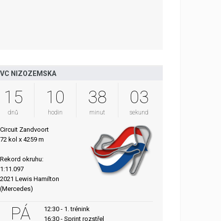
VC NIZOZEMSKA
15
10
38
02
dnů
hodin
minut
sekund
Circuit Zandvoort
72 kol x 4259 m
Rekord okruhu:
1:11.097
2021 Lewis Hamilton
(Mercedes)
PÁ
12:30 - 1. trénink
16:30 - Sprint rozstřel