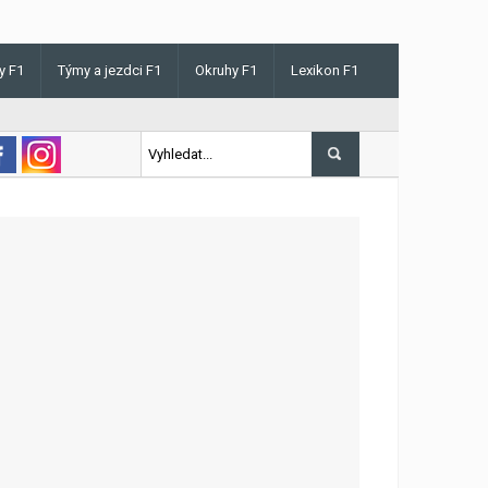
y F1
Týmy a jezdci F1
Okruhy F1
Lexikon F1
is v Maďarsku letos poprvé vyhrál kvalifikaci