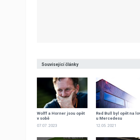
Související články
Wolff a Horner jsou opět
Red Bull byl opět na lo
v sobě
u Mercedesu
07.07. 2023
12.05. 2021