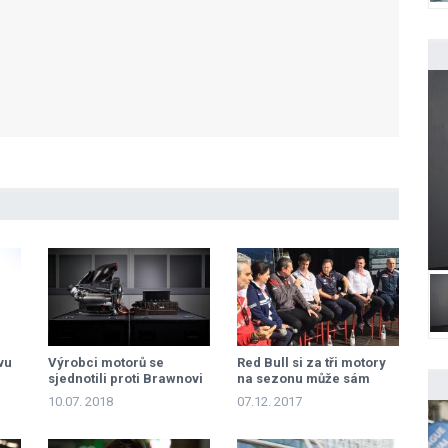
vu
Výrobci motorů se
Red Bull si za tři motory
sjednotili proti Brawnovi
na sezonu může sám
10.07. 2018
07.12. 2017