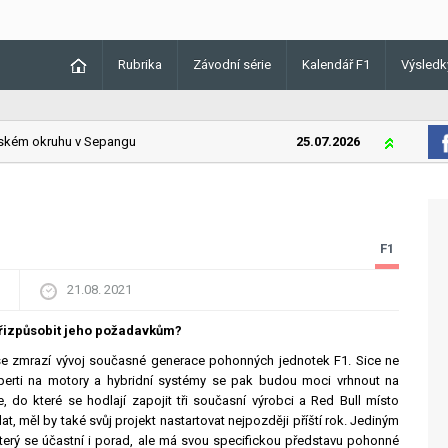
Rubrika
Závodní série
Kalendář F1
Výsledk
kém okruhu v Sepangu
25.07.2026
Lando Norr
F1
21.08. 2021
přizpůsobit jeho požadavkům?
 se zmrazí vývoj současné generace pohonných jednotek F1. Sice ne
experti na motory a hybridní systémy se pak budou moci vrhnout na
e, do které se hodlají zapojit tři současní výrobci a Red Bull místo
, měl by také svůj projekt nastartovat nejpozději příští rok. Jediným
erý se účastní i porad, ale má svou specifickou představu pohonné