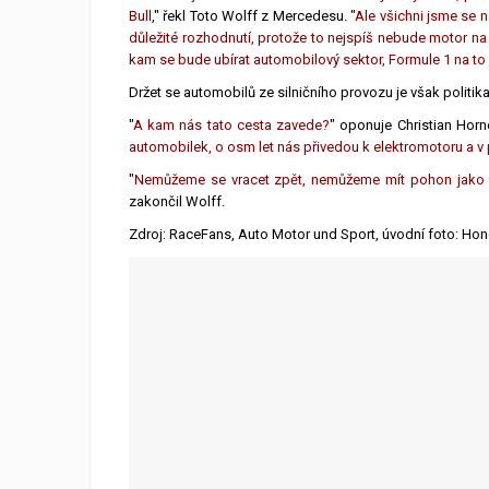
Bull
," řekl Toto Wolff z Mercedesu. "
Ale všichni jsme se n
důležité rozhodnutí, protože to nejspíš nebude motor na 
kam se bude ubírat automobilový sektor, Formule 1 na to 
Držet se automobilů ze silničního provozu je však politi
"
A kam nás tato cesta zavede?
" oponuje Christian Horne
automobilek, o osm let nás přivedou k elektromotoru a v 
"
Nemůžeme se vracet zpět, nemůžeme mít pohon jako Flin
zakončil Wolff.
Zdroj: RaceFans, Auto Motor und Sport, úvodní foto: Ho