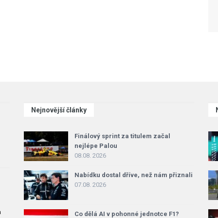
Nejnovější články
Finálový sprint za titulem začal
nejlépe Palou
08.08. 2026
Nabídku dostal dříve, než nám přiznali
07.08. 2026
a
Co dělá AI v pohonné jednotce F1?