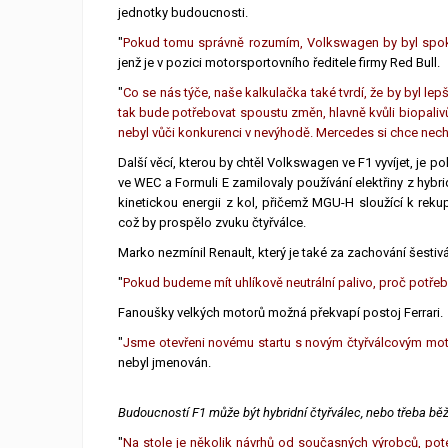
jednotky budoucnosti.
"
Pokud tomu správně rozumím, Volkswagen by byl spok
jenž je v pozici motorsportovního ředitele firmy Red Bull.
"
Co se nás týče, naše kalkulačka také tvrdí, že by byl lep
tak bude potřebovat spoustu změn, hlavně kvůli biopali
nebyl vůči konkurenci v nevýhodě. Mercedes si chce necha
Další věcí, kterou by chtěl Volkswagen ve F1 vyvíjet, je po
ve WEC a Formuli E zamilovaly používání elektřiny z hyb
kinetickou energii z kol, přičemž MGU-H sloužící k reku
což by prospělo zvuku čtyřválce.
Marko nezmínil Renault, který je také za zachování šestivá
"
Pokud budeme mít uhlíkově neutrální palivo, proč potřeb
Fanoušky velkých motorů možná překvapí postoj Ferrari.
"
Jsme otevřeni novému startu s novým čtyřválcovým mo
nebyl jmenován.
Budoucností F1 může být hybridní čtyřválec, nebo třeba bě
"
Na stole je několik návrhů od současných výrobců, pot