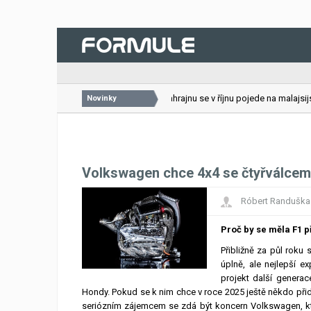
26.07.2026
VC Bahrajnu se v říjnu pojede na malajsijs
Novinky
Volkswagen chce 4x4 se čtyřválcem
Róbert Randuška
Proč by se měla F1 
Přibližně za půl roku
úplně, ale nejlepší 
projekt další generac
Hondy. Pokud se k nim chce v roce 2025 ještě někdo přidat
seriózním zájemcem se zdá být koncern Volkswagen, kt