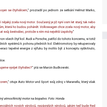
ojen se čtyřválcem
," prozradil po jednom ze setkání Helmut Marko,
ší nějaký zcela nový motor. Současný je již nyní osm let starý, tak nebo
vům, která ho budou pohánět. Volkswagen chce zcela nový motor, aby
t svůj šestiválec, protože s ním má největší úspěchy.
"
hon všech čtyř kol. Audi a Porsche, patřící do tohoto koncernu, si totiž
ridních systémů k pohonu předních kol. Elektromotory by rekuperovaly
peraci tepelné energie z výfuku by mohlo být z konceptu vyškrtnuto,
lce.
ujeme vyvíjet čtyřválec?
" ptá se Marcin Budkowski.
torem
," cituje Auto Motor und Sport svůj zdroj v Maranellu, který však
žný atmosférický motor na biopalivo. Foto: Honda
enciálních nových výrobců, nezávislých výrobců, jakým teď bude Red