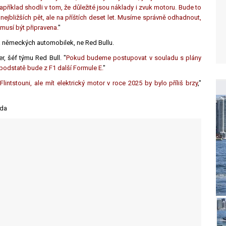
apříklad shodli v tom, že důležité jsou náklady i zvuk motoru. Bude to
nejbližších pět, ale na příštích deset let. Musíme správně odhadnout,
musí být připravena.
"
ka německých automobilek, ne Red Bullu.
r, šéf týmu Red Bull. "
Pokud budeme postupovat v souladu s plány
podstatě bude z F1 další Formule E.
"
tstouni, ale mít elektrický motor v roce 2025 by bylo příliš brzy
,"
nda