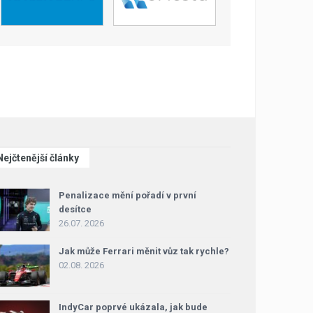
Nejčtenější články
Penalizace mění pořadí v první
desítce
26.07. 2026
Jak může Ferrari měnit vůz tak rychle?
02.08. 2026
IndyCar poprvé ukázala, jak bude