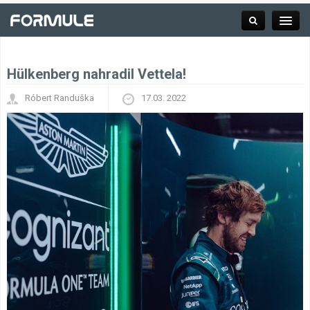
Hülkenberg nahradil Vettela!
Rubrika
Róbert Randuška
17.03. 2022
Závodní série
Kalendář F1
Výsledky F1
Týmy a jezdci F1
Okruhy F1