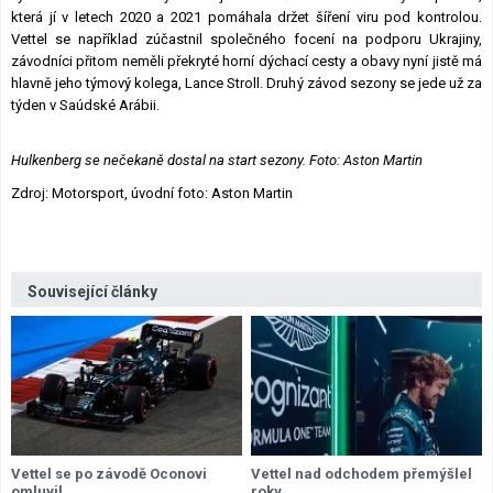
která jí v letech 2020 a 2021 pomáhala držet šíření viru pod kontrolou.
Vettel se například zúčastnil společného focení na podporu Ukrajiny,
závodníci přitom neměli překryté horní dýchací cesty a obavy nyní jistě má
hlavně jeho týmový kolega, Lance Stroll. Druhý závod sezony se jede už za
týden v Saúdské Arábii.
Hulkenberg se nečekaně dostal na start sezony. Foto: Aston Martin
Zdroj: Motorsport, úvodní foto: Aston Martin
Související články
Vettel se po závodě Oconovi
Vettel nad odchodem přemýšlel
omluvil
roky