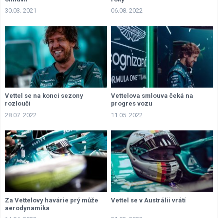
30.03. 2021
06.08. 2022
Vettel se na konci sezony
Vettelova smlouva čeká na
rozloučí
progres vozu
28.07. 2022
11.05. 2022
Za Vettelovy havárie prý může
Vettel se v Austrálii vrátí
aerodynamika