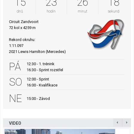
15
23
26
18
dnů
hodin
minut
sekund
Circuit Zandvoort
72 kol x 4259 m
Rekord okruhu:
1:11.097
2021 Lewis Hamilton (Mercedes)
PÁ
12:30 - 1. trénink
16:30 - Sprint rozstřel
SO
12:00 - Sprint
16:00 - Kvalifikace
NE
15:00 - Závod
VIDEO