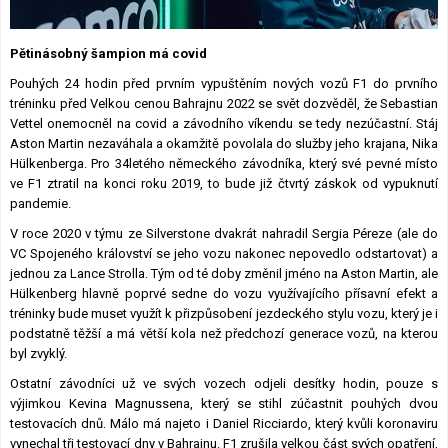
Lexikon F1
Pětinásobný šampion má covid
Pouhých 24 hodin před prvním vypuštěním nových vozů F1 do prvního
tréninku před Velkou cenou Bahrajnu 2022 se svět dozvěděl, že Sebastian
Vettel onemocněl na covid a závodního víkendu se tedy nezúčastní. Stáj
Aston Martin nezaváhala a okamžitě povolala do služby jeho krajana, Nika
Hülkenberga. Pro 34letého německého závodníka, který své pevné místo
ve F1 ztratil na konci roku 2019, to bude již čtvrtý záskok od vypuknutí
pandemie.
V roce 2020 v týmu ze Silverstone dvakrát nahradil Sergia Péreze (ale do
VC Spojeného království se jeho vozu nakonec nepovedlo odstartovat) a
jednou za Lance Strolla. Tým od té doby změnil jméno na Aston Martin, ale
Hülkenberg hlavně poprvé sedne do vozu využívajícího přísavní efekt a
tréninky bude muset využít k přizpůsobení jezdeckého stylu vozu, který je i
podstatně těžší a má větší kola než předchozí generace vozů, na kterou
byl zvyklý.
Ostatní závodníci už ve svých vozech odjeli desítky hodin, pouze s
výjimkou Kevina Magnussena, který se stihl zúčastnit pouhých dvou
testovacích dnů. Málo má najeto i Daniel Ricciardo, který kvůli koronaviru
vynechal tři testovací dny v Bahrajnu. F1 zrušila velkou část svých opatření,