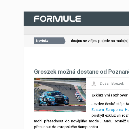
26.07.2026
VC Bahrajnu se v říjnu pojede na malajsijsk
Novinky
Groszek možná dostane od Poznan
Dušan Bouzek
Exkluzivní rozhovor
Jezdec české stáje A
Eastern Europe na Hu
poskytl exkluzivní ro
mohl přesednout do novějšího modelu Audi. Rovněž uve
přesunout do evropského šampionátu.