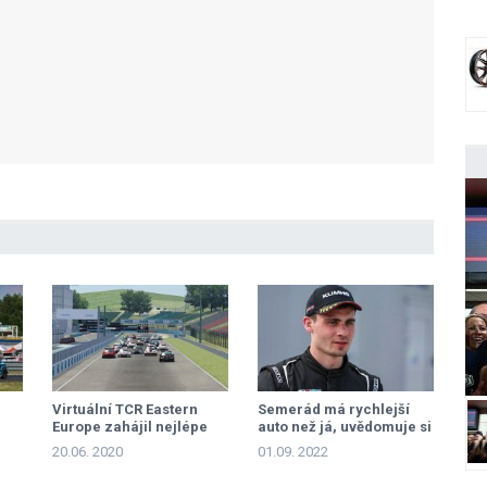
Virtuální TCR Eastern
Semerád má rychlejší
Europe zahájil nejlépe
auto než já, uvědomuje si
Groszek
Groszek
20.06. 2020
01.09. 2022
m