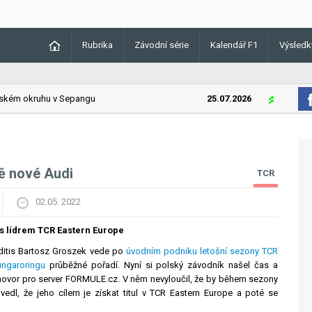
Rubrika
Závodní série
Kalendář F1
Výsledk
ém okruhu v Sepangu
25.07.2026
Lando Norri
ě nové Audi
TCR
02.05. 2022
 s lídrem TCR Eastern Europe
ditis Bartosz Groszek vede po
úvodním podniku letošní sezony TCR
ngaroringu
průběžné pořadí. Nyní si polský závodník našel čas a
zhovor pro server FORMULE.cz. V něm nevyloučil, že by během sezony
dl, že jeho cílem je získat titul v TCR Eastern Europe a poté se