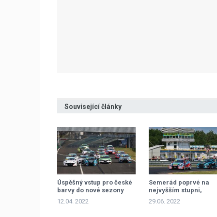
Související články
Úspěšný vstup pro české
Semerád poprvé na
barvy do nové sezony
nejvyšším stupni,
TCR Eastern Europe
Groszek prvním
12.04. 2022
29.06. 2022
dvojnásobným vítěze