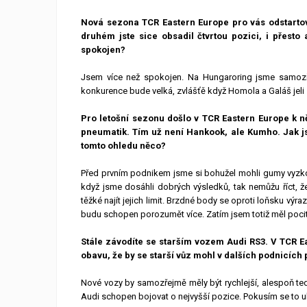
Nová sezona TCR Eastern Europe pro vás odstartov
druhém jste sice obsadil čtvrtou pozici, i přest
spokojen?
Jsem více než spokojen. Na Hungaroring jsme samozřej
konkurence bude velká, zvlášťě když Homola a Galáš jeli 
Pro letošní sezonu došlo v TCR Eastern Europe k
pneumatik. Tím už není Hankook, ale Kumho. Jak js
tomto ohledu něco?
Před prvním podnikem jsme si bohužel mohli gumy vyzkou
když jsme dosáhli dobrých výsledků, tak nemůžu říct, 
těžké najít jejich limit. Brzdné body se oproti loňsku vý
budu schopen porozumět více. Zatím jsem totiž měl pocit
Stále závodíte se starším vozem Audi RS3. V TCR E
obavu, že by se starší vůz mohl v dalších podnicích
Nové vozy by samozřejmě měly být rychlejší, alespoň tedy 
Audi schopen bojovat o nejvyšší pozice. Pokusím se to uk