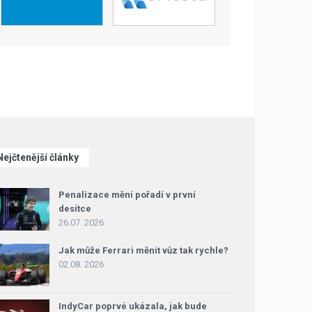
Nejčtenější články
Penalizace mění pořadí v první
desítce
26.07. 2026
Jak může Ferrari měnit vůz tak rychle?
02.08. 2026
IndyCar poprvé ukázala, jak bude