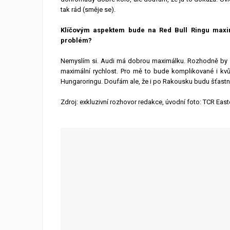
tak rád (směje se).
Klíčovým aspektem bude na Red Bull Ringu maximá
problém?
Nemyslím si. Audi má dobrou maximálku. Rozhodně by al
maximální rychlost. Pro mě to bude komplikované i kv
Hungaroringu. Doufám ale, že i po Rakousku budu šťastn
Zdroj: exkluzivní rozhovor redakce, úvodní foto: TCR Eas