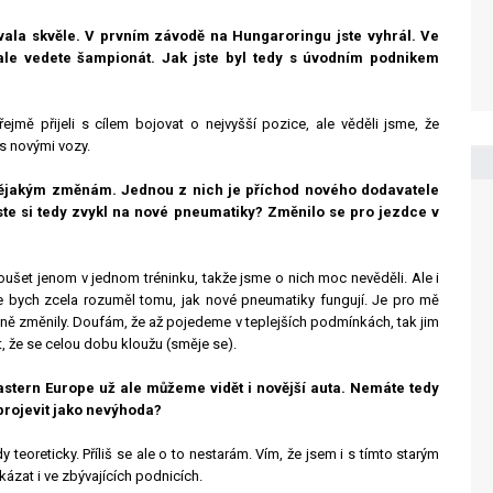
ala skvěle. V prvním závodě na Hungaroringu jste vyhrál. Ve
o ale vedete šampionát. Jak jste byl tedy s úvodním podnikem
mě přijeli s cílem bojovat o nejvyšší pozice, ale věděli jsme, že
s novými vozy.
 nějakým změnám. Jednou z nich je příchod nového dodavatele
te si tedy zvykl na nové pneumatiky? Změnilo se pro jezdce v
šet jenom v jednom tréninku, takže jsme o nich moc nevěděli. Ale i
že bych zcela rozuměl tomu, jak nové pneumatiky fungují. Je pro mě
razně změnily. Doufám, že až pojedeme v teplejších podmínkách, tak jim
, že se celou dobu kloužu (směje se).
astern Europe už ale můžeme vidět i novější auta. Nemáte tedy
 projevit jako nevýhoda?
teoreticky. Příliš se ale o to nestarám. Vím, že jsem i s tímto starým
ázat i ve zbývajících podnicích.