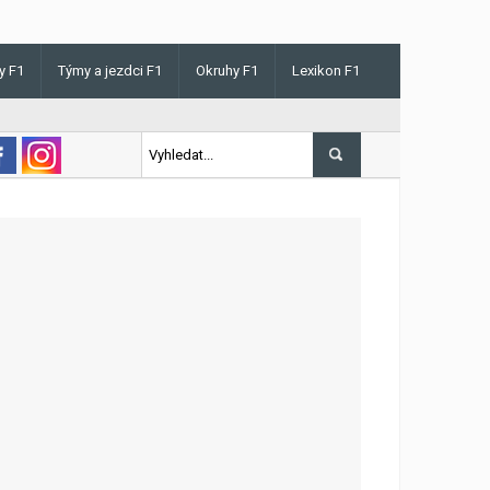
y F1
Týmy a jezdci F1
Okruhy F1
Lexikon F1
s v Maďarsku letos poprvé vyhrál kvalifikaci