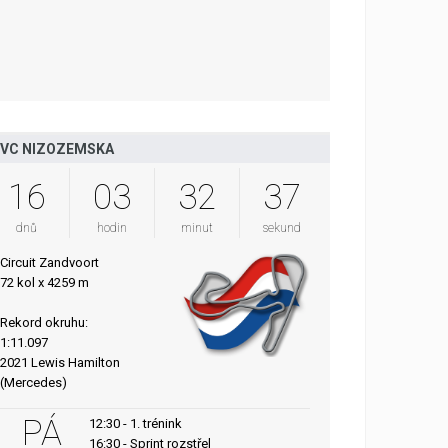
VC NIZOZEMSKA
16
03
32
35
dnů
hodin
minut
sekund
Circuit Zandvoort
72 kol x 4259 m
Rekord okruhu:
1:11.097
2021 Lewis Hamilton
(Mercedes)
PÁ
12:30 - 1. trénink
16:30 - Sprint rozstřel