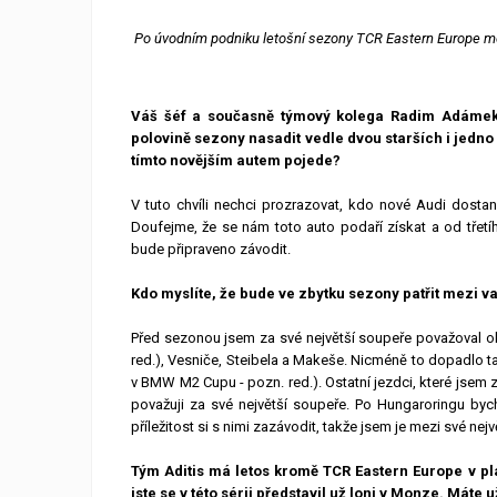
Po úvodním podniku letošní sezony TCR Eastern Europe mě
Váš šéf a současně týmový kolega Radim Adámek 
polovině sezony nasadit vedle dvou starších i jedno n
tímto novějším autem pojede?
V tuto chvíli nechci prozrazovat, kdo nové Audi dostan
Doufejme, že se nám toto auto podaří získat a od tře
bude připraveno závodit.
Kdo myslíte, že bude ve zbytku sezony patřit mezi vaš
Před sezonou jsem za své největší soupeře považoval oba
red.), Vesniče, Steibela a Makeše. Nicméně to dopadlo ta
v BMW M2 Cupu - pozn. red.). Ostatní jezdci, které jsem z
považuji za své největší soupeře. Po Hungaroringu by
příležitost si s nimi zazávodit, takže jsem je mezi své ne
Tým Aditis má letos kromě TCR Eastern Europe v plá
jste se v této sérii představil už loni v Monze. Máte