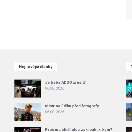
Nejnovější články
Je třeba ADUO zrušit?
06.08. 2026
Mistr na útěku před fotografy
06.08. 2026
a
Proč mu chtěl otec zakroutit krkem?