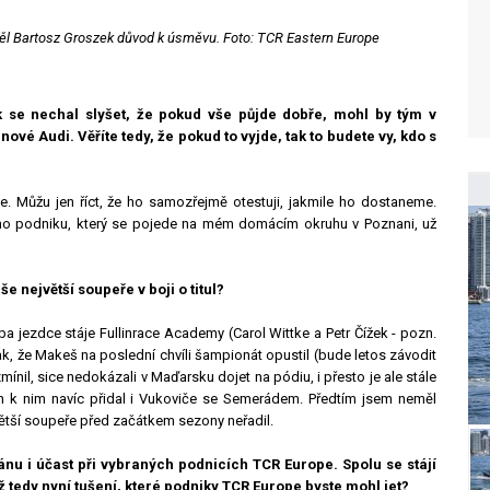
l Bartosz Groszek důvod k úsměvu. Foto: TCR Eastern Europe
se nechal slyšet, že pokud vše půjde dobře, mohl by tým v
ové Audi. Věříte tedy, že pokud to vyjde, tak to budete vy, kdo s
e. Můžu jen říct, že ho samozřejmě otestuji, jakmile ho dostaneme.
tího podniku, který se pojede na mém domácím okruhu v Poznani, už
e největší soupeře v boji o titul?
 jezdce stáje Fullinrace Academy (Carol Wittke a Petr Čížek - pozn.
k, že Makeš na poslední chvíli šampionát opustil (bude letos závodit
mínil, sice nedokázali v Maďarsku dojet na pódiu, i přesto je ale stále
ch k nim navíc přidal i Vukoviče se Semerádem. Předtím jsem neměl
jvětší soupeře před začátkem sezony neřadil.
nu i účast při vybraných podnicích TCR Europe. Spolu se stájí
 už tedy nyní tušení, které podniky TCR Europe byste mohl jet?