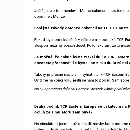
Ještě jsne o tom nemluvili. Momentálně se soustředíme na 
objevíme v Monze.
Loni jste závody v Monze dokončil na 11. a 13. místě.
Pokud bychom skutečně v některém z podniků TCR Europe
alespoň mezi nejlepších deset. Po loňsku vím, že to můž
Je možné, že pokud byste získal titul v TCR Easter
dovedete představit, že byste i po zisku titulu zůsta
Takový je přesně náš plán - vyhrát titul v TCR Eastern 
Uvidíme na konci roku, jestli se nám to podaří. Sám sobě 
Na Hungaroringu dokázal Bartosz Groszek vyhrát první záv
Druhý podnik TCR Eastern Europe se uskuteční na Re
okruh ze simulátoru zamlouvá?
Na simulátoru jsem tu už odjezdil stovky kol a moc se mi
dohromady dobré kolo, ale doufám, že já to dokážu. Uvid