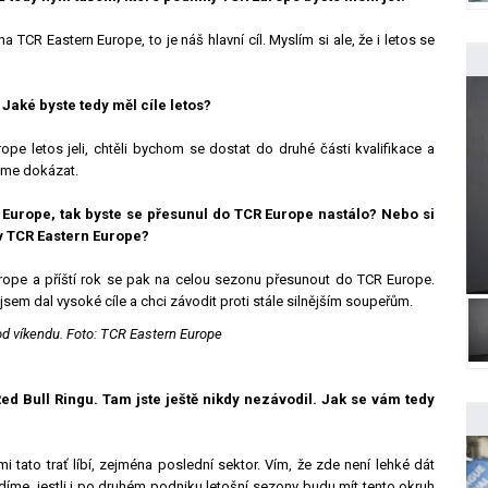
TCR Eastern Europe, to je náš hlavní cíl. Myslím si ale, že i letos se
 Jaké byste tedy měl cíle letos?
 letos jeli, chtěli bychom se dostat do druhé části kvalifikace a
eme dokázat.
n Europe, tak byste se přesunul do TCR Europe nastálo? Nebo si
l v TCR Eastern Europe?
Europe a příští rok se pak na celou sezonu přesunout do TCR Europe.
jsem dal vysoké cíle a chci závodit proti stále silnějším soupeřům.
od víkendu. Foto: TCR Eastern Europe
d Bull Ringu. Tam jste ještě nikdy nezávodil. Jak se vám tedy
 tato trať líbí, zejména poslední sektor. Vím, že zde není lehké dát
íme, jestli i po druhém podniku letošní sezony budu mít tento okruh