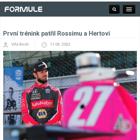
První trénink patřil Rossimu a Hertovi
Rubrika
Víťa Boch
11.06. 2022
Závodní série
Kalendář F1
Výsledky F1
Týmy a jezdci F1
Okruhy F1