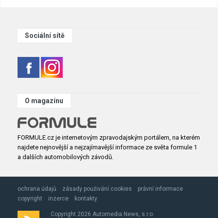
Sociální sítě
O magazínu
FORMULE.cz je internetovým zpravodajským portálem, na kterém
najdete nejnovější a nejzajímavější informace ze světa formule 1
a dalších automobilových závodů.
ochrana údajů
zásady použivání cookies
právní informace
copyright
inzerce
kontakty
Copyright 2026 Automedia News, s.r.o.