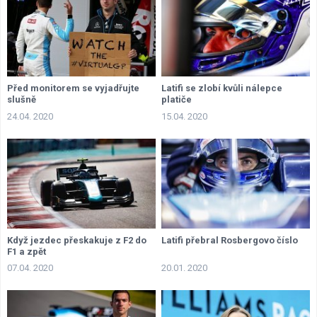
Před monitorem se vyjadřujte
Latifi se zlobí kvůli nálepce
slušně
platiče
24.04. 2020
15.04. 2020
Když jezdec přeskakuje z F2 do
Latifi přebral Rosbergovo číslo
F1 a zpět
07.04. 2020
20.01. 2020