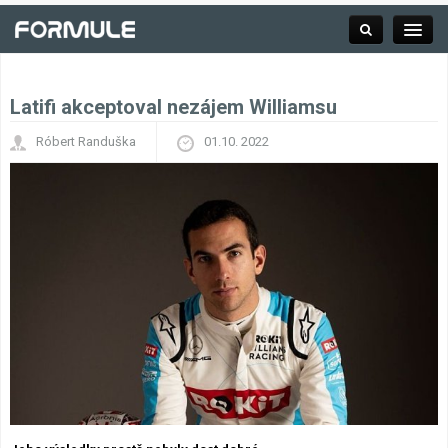
Latifi akceptoval nezájem Williamsu
Rubrika
Róbert Randuška
01.10. 2022
Závodní série
Kalendář F1
Výsledky F1
Týmy a jezdci F1
Okruhy F1