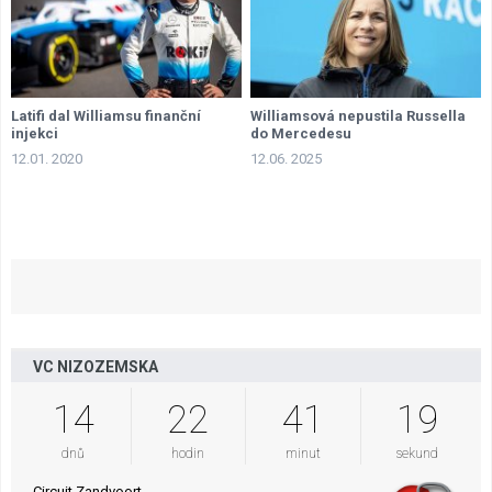
Latifi dal Williamsu finanční
Williamsová nepustila Russella
injekci
do Mercedesu
12.01. 2020
12.06. 2025
VC NIZOZEMSKA
14
22
41
19
dnů
hodin
minut
sekund
Circuit Zandvoort