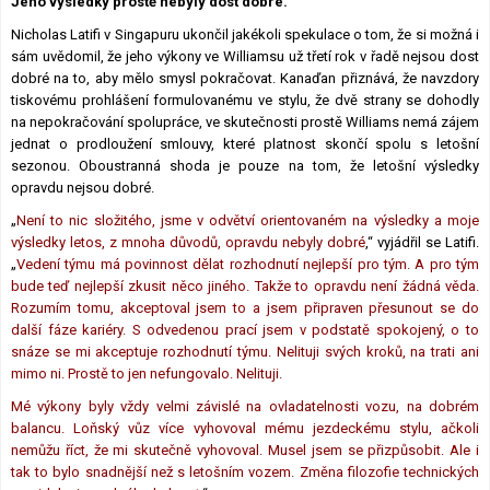
Jeho výsledky prostě nebyly dost dobré.
Lexikon F1
Nicholas Latifi v Singapuru ukončil jakékoli spekulace o tom, že si možná i
sám uvědomil, že jeho výkony ve Williamsu už třetí rok v řadě nejsou dost
dobré na to, aby mělo smysl pokračovat. Kanaďan přiznává, že navzdory
tiskovému prohlášení formulovanému ve stylu, že dvě strany se dohodly
na nepokračování spolupráce, ve skutečnosti prostě Williams nemá zájem
jednat o prodloužení smlouvy, které platnost skončí spolu s letošní
sezonou. Oboustranná shoda je pouze na tom, že letošní výsledky
opravdu nejsou dobré.
„
Není to nic složitého, jsme v odvětví orientovaném na výsledky a moje
výsledky letos, z mnoha důvodů, opravdu nebyly dobré
,“ vyjádřil se Latifi.
„
Vedení týmu má povinnost dělat rozhodnutí nejlepší pro tým. A pro tým
bude teď nejlepší zkusit něco jiného. Takže to opravdu není žádná věda.
Rozumím tomu, akceptoval jsem to a jsem připraven přesunout se do
další fáze kariéry. S odvedenou prací jsem v podstatě spokojený, o to
snáze se mi akceptuje rozhodnutí týmu. Nelituji svých kroků, na trati ani
mimo ni. Prostě to jen nefungovalo. Nelituji.
Mé výkony byly vždy velmi závislé na ovladatelnosti vozu, na dobrém
balancu. Loňský vůz více vyhovoval mému jezdeckému stylu, ačkoli
nemůžu říct, že mi skutečně vyhovoval. Musel jsem se přizpůsobit. Ale i
tak to bylo snadnější než s letošním vozem. Změna filozofie technických