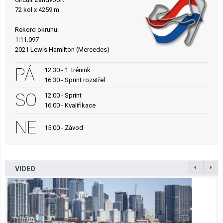
72 kol x 4259 m
Rekord okruhu:
1:11.097
2021 Lewis Hamilton (Mercedes)
PÁ
12:30 - 1. trénink
16:30 - Sprint rozstřel
SO
12:00 - Sprint
16:00 - Kvalifikace
NE
15:00 - Závod
VIDEO