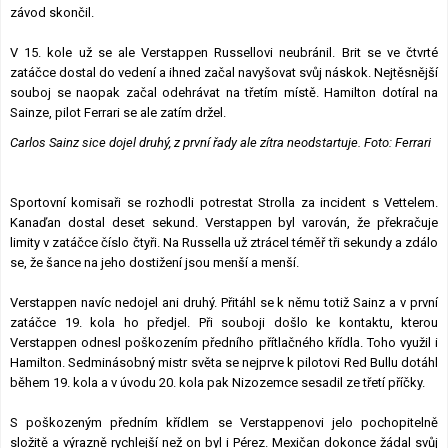
závod skončil.
V 15. kole už se ale Verstappen Russellovi neubránil. Brit se ve čtvrté
zatáčce dostal do vedení a ihned začal navyšovat svůj náskok. Nejtěsnější
souboj se naopak začal odehrávat na třetím místě. Hamilton dotíral na
Sainze, pilot Ferrari se ale zatím držel.
Carlos Sainz sice dojel druhý, z první řady ale zítra neodstartuje. Foto: Ferrari
Sportovní komisaři se rozhodli potrestat Strolla za incident s Vettelem.
Kanaďan dostal deset sekund. Verstappen byl varován, že překračuje
limity v zatáčce číslo čtyři. Na Russella už ztrácel téměř tři sekundy a zdálo
se, že šance na jeho dostižení jsou menší a menší.
Verstappen navíc nedojel ani druhý. Přitáhl se k němu totiž Sainz a v první
zatáčce 19. kola ho předjel. Při souboji došlo ke kontaktu, kterou
Verstappen odnesl poškozením předního přítlačného křídla. Toho využil i
Hamilton. Sedminásobný mistr světa se nejprve k pilotovi Red Bullu dotáhl
během 19. kola a v úvodu 20. kola pak Nizozemce sesadil ze třetí příčky.
S poškozeným předním křídlem se Verstappenovi jelo pochopitelně
složitě a výrazně rychlejší než on byl i Pérez. Mexičan dokonce žádal svůj