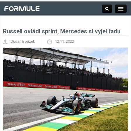
Russell ovládl sprint, Mercedes si vyjel řadu
Rubrika
Dušan Bouzek
12.11. 2022
Závodní série
Kalendář F1
Výsledky F1
Týmy a jezdci F1
Okruhy F1