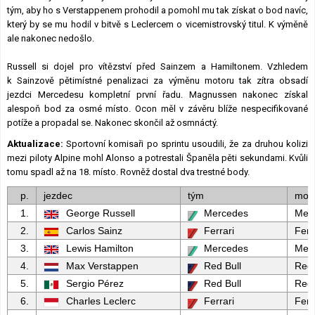
tým, aby ho s Verstappenem prohodil a pomohl mu tak získat o bod navíc,
který by se mu hodil v bitvě s Leclercem o vicemistrovský titul. K výměně
ale nakonec nedošlo.
Russell si dojel pro vítězství před Sainzem a Hamiltonem. Vzhledem
k Sainzově pětimístné penalizaci za výměnu motoru tak zítra obsadí
jezdci Mercedesu kompletní první řadu. Magnussen nakonec získal
alespoň bod za osmé místo. Ocon měl v závěru blíže nespecifikované
potíže a propadal se. Nakonec skončil až osmnáctý.
Aktualizace:
Sportovní komisaři po sprintu usoudili, že za druhou kolizi
mezi piloty Alpine mohl Alonso a potrestali Španěla pěti sekundami. Kvůli
tomu spadl až na 18. místo. Rovněž dostal dva trestné body.
p.
jezdec
tým
mot
1.
George Russell
Mercedes
Mer
2.
Carlos Sainz
Ferrari
Ferr
3.
Lewis Hamilton
Mercedes
Mer
4.
Max Verstappen
Red Bull
Red 
5.
Sergio Pérez
Red Bull
Red 
6.
Charles Leclerc
Ferrari
Ferr