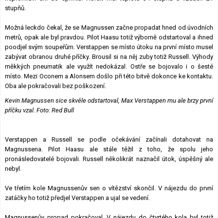
stupňů.
Možná leckdo čekal, že se Magnussen začne propadat hned od úvodních
metrů, opak ale byl pravdou. Pilot Haasu totiž výborně odstartoval a ihned
poodjel svým soupeřům. Verstappen se místo útoku na první místo musel
zabývat obranou druhé příčky. Brousil si na něj zuby totiž Russell. Výhody
měkkých pneumatik ale využít nedokázal. Ostře se bojovalo i o šesté
místo. Mezi Oconem a Alonsem došlo při této bitvě dokonce ke kontaktu.
Oba ale pokračovali bez poškození.
Kevin Magnussen sice skvěle odstartoval, Max Verstappen mu ale brzy první
příčku vzal. Foto: Red Bull
Verstappen a Russell se podle očekávání začínali dotahovat na
Magnussena. Pilot Haasu ale stále těžil z toho, že spolu jeho
pronásledovatelé bojovali. Russell několikrát naznačil útok, úspěšný ale
nebyl.
Ve třetím kole Magnussenův sen o vítězství skončil. V nájezdu do první
zatáčky ho totiž předjel Verstappen a ujal se vedení.
Magnussenův propad pokračoval. V nájezdu do čtvrtého kola byl totiž