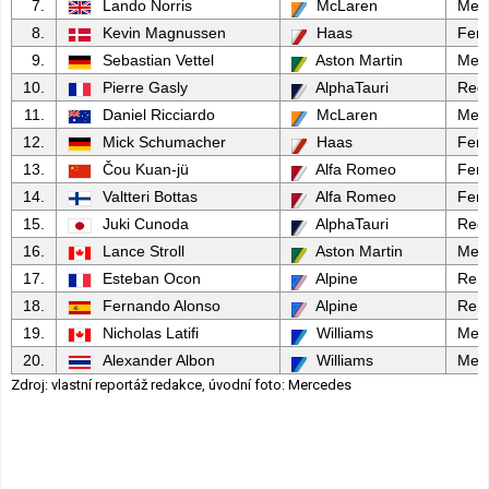
7.
Lando Norris
McLaren
Mer
8.
Kevin Magnussen
Haas
Ferr
9.
Sebastian Vettel
Aston Martin
Mer
10.
Pierre Gasly
AlphaTauri
Red 
11.
Daniel Ricciardo
McLaren
Mer
12.
Mick Schumacher
Haas
Ferr
13.
Čou Kuan-jü
Alfa Romeo
Ferr
14.
Valtteri Bottas
Alfa Romeo
Ferr
15.
Juki Cunoda
AlphaTauri
Red 
16.
Lance Stroll
Aston Martin
Mer
17.
Esteban Ocon
Alpine
Rena
18.
Fernando Alonso
Alpine
Rena
19.
Nicholas Latifi
Williams
Mer
20.
Alexander Albon
Williams
Mer
Zdroj: vlastní reportáž redakce, úvodní foto: Mercedes