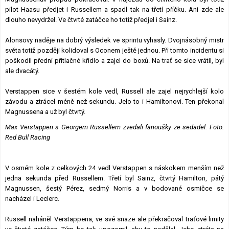
pilot Haasu předjet i Russellem a spadl tak na třetí příčku. Ani zde ale
dlouho nevydržel. Ve čtvrté zatáčce ho totiž předjel i Sainz.
Alonsovy naděje na dobrý výsledek ve sprintu vyhasly. Dvojnásobný mistr
světa totiž později kolidoval s Oconem ještě jednou. Při tomto incidentu si
poškodil přední přítlačné křídlo a zajel do boxů. Na trať se sice vrátil, byl
ale dvacátý.
Verstappen sice v šestém kole vedl, Russell ale zajel nejrychlejší kolo
závodu a ztrácel méně než sekundu. Jelo to i Hamiltonovi. Ten překonal
Magnussena a už byl čtvrtý.
Max Verstappen s Georgem Russellem zvedali fanoušky ze sedadel. Foto:
Red Bull Racing
V osmém kole z celkových 24 vedl Verstappen s náskokem menším než
jedna sekunda před Russellem. Třetí byl Sainz, čtvrtý Hamilton, pátý
Magnussen, šestý Pérez, sedmý Norris a v bodované osmičce se
nacházel i Leclerc.
Russell naháněl Verstappena, ve své snaze ale překračoval traťové limity