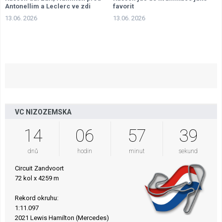
Antonellim a Leclerc ve zdi
favorit
13.06. 2026
13.06. 2026
VC NIZOZEMSKA
14
06
57
38
dnů
hodin
minut
sekund
Circuit Zandvoort
72 kol x 4259 m
Rekord okruhu:
1:11.097
2021 Lewis Hamilton (Mercedes)