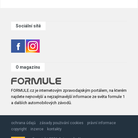
Sociální sítě
O magazínu
FORMULE.cz je internetovým zpravodajským portálem, na kterém
najdete nejnovější a nejzajímavější informace ze světa formule 1
a dalších automobilových závodů.
ochrana údajů
zásady použivání cookies
právní informace
copyright
inzerce
kontakty