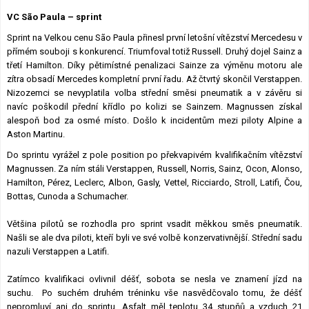
Lexikon F1
VC São Paula – sprint
Sprint na Velkou cenu São Paula přinesl první letošní vítězství Mercedesu v
přímém souboji s konkurencí. Triumfoval totiž Russell. Druhý dojel Sainz a
třetí Hamilton. Díky pětimístné penalizaci Sainze za výměnu motoru ale
zítra obsadí Mercedes kompletní první řadu. Až čtvrtý skončil Verstappen.
Nizozemci se nevyplatila volba střední směsi pneumatik a v závěru si
navíc poškodil přední křídlo po kolizi se Sainzem. Magnussen získal
alespoň bod za osmé místo. Došlo k incidentům mezi piloty Alpine a
Aston Martinu.
Do sprintu vyrážel z pole position po překvapivém kvalifikačním vítězství
Magnussen. Za ním stáli Verstappen, Russell, Norris, Sainz, Ocon, Alonso,
Hamilton, Pérez, Leclerc, Albon, Gasly, Vettel, Ricciardo, Stroll, Latifi, Čou,
Bottas, Cunoda a Schumacher.
Většina pilotů se rozhodla pro sprint vsadit měkkou směs pneumatik.
Našli se ale dva piloti, kteří byli ve své volbě konzervativnější. Střední sadu
nazuli Verstappen a Latifi.
Zatímco kvalifikaci ovlivnil déšť, sobota se nesla ve znamení jízd na
suchu. Po suchém druhém tréninku vše nasvědčovalo tomu, že déšť
nepromluví ani do sprintu. Asfalt měl teplotu 34 stupňů a vzduch 21