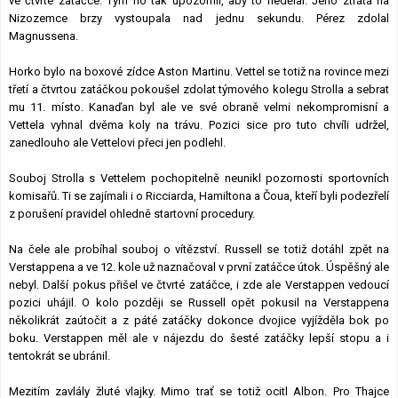
ve čtvrté zatáčce. Tým ho tak upozornil, aby to nedělal. Jeho ztráta na
Nizozemce brzy vystoupala nad jednu sekundu. Pérez zdolal
Magnussena.
Horko bylo na boxové zídce Aston Martinu. Vettel se totiž na rovince mezi
třetí a čtvrtou zatáčkou pokoušel zdolat týmového kolegu Strolla a sebrat
mu 11. místo. Kanaďan byl ale ve své obraně velmi nekompromisní a
Vettela vyhnal dvěma koly na trávu. Pozici sice pro tuto chvíli udržel,
zanedlouho ale Vettelovi přeci jen podlehl.
Souboj Strolla s Vettelem pochopitelně neunikl pozornosti sportovních
komisařů. Ti se zajímali i o Ricciarda, Hamiltona a Čoua, kteří byli podezřelí
z porušení pravidel ohledně startovní procedury.
Na čele ale probíhal souboj o vítězství. Russell se totiž dotáhl zpět na
Verstappena a ve 12. kole už naznačoval v první zatáčce útok. Úspěšný ale
nebyl. Další pokus přišel ve čtvrté zatáčce, i zde ale Verstappen vedoucí
pozici uhájil. O kolo později se Russell opět pokusil na Verstappena
několikrát zaútočit a z páté zatáčky dokonce dvojice vyjížděla bok po
boku. Verstappen měl ale v nájezdu do šesté zatáčky lepší stopu a i
tentokrát se ubránil.
Mezitím zavlály žluté vlajky. Mimo trať se totiž ocitl Albon. Pro Thajce