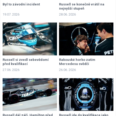
Byl to závodní incident
Russell se konečně vrátil na
nejvyšší stupeň
19.07. 2026
28.06. 2026
Russell si zvedl sebevědomí
Rakouské horko zatím
před kvalifikací
Mercedesu svědčí
27.06. 2026
26.06. 2026
Russell dál září, Hamilton před
Russell jde do kvalifikace jako