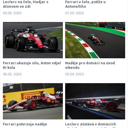
Leclerc na čele, Hadjar s
Ferrari v čele, potíže u
Alonsem ve zdi
Antonelliho
05.06. 2026
01.05. 2026
Ferrari ukazuje sílu, Aston odjel
Naděje pro domácí na úvod
tři kola
víkendu
06.03. 2026
05.09. 2025
Ferrari potvrzuje naděje
Leclerc zůstává v domácích