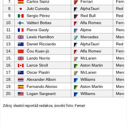
7.
Carlos Sainz
Ferrari
Ferrar
8.
Juki Cunoda
AlphaTauri
Red B
9.
Sergio Pérez
Red Bull
Red B
10.
Valtteri Bottas
Alfa Romeo
Ferrar
11.
Pierre Gasly
Alpine
Renau
12.
Lewis Hamilton
Mercedes
Merc
13.
Daniel Ricciardo
AlphaTauri
Red B
14.
Čou Kuan-jü
Alfa Romeo
Ferrar
15.
Lando Norris
McLaren
Merc
16.
Lance Stroll
Aston Martin
Merc
17.
Oscar Piastri
McLaren
Merc
18.
Alexander Albon
Williams
Merc
19.
Fernando Alonso
Aston Martin
Merc
20.
Logan Sargeant
Williams
Merc
Zdroj: vlastní reportáž redakce, úvodní foto: Ferrari