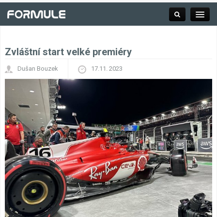
Zvláštní start velké premiéry
Rubrika
Dušan Bouzek
17.11. 2023
Závodní série
Kalendář F1
Výsledky F1
Týmy a jezdci F1
Okruhy F1