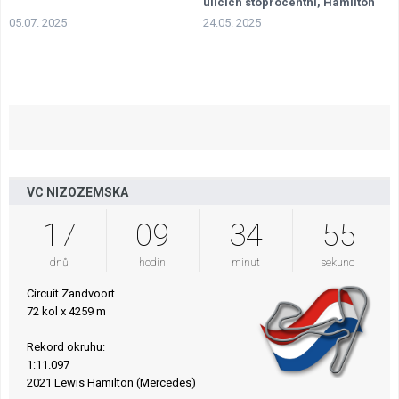
ulicích stoprocentní, Hamilton
boural
05.07. 2025
24.05. 2025
VC NIZOZEMSKA
17
09
34
54
dnů
hodin
minut
sekund
Circuit Zandvoort
72 kol x 4259 m
Rekord okruhu:
1:11.097
2021 Lewis Hamilton (Mercedes)