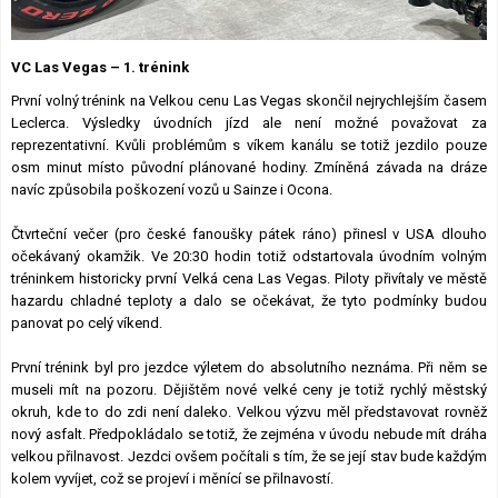
Lexikon F1
VC Las Vegas – 1. trénink
První volný trénink na Velkou cenu Las Vegas skončil nejrychlejším časem
Leclerca. Výsledky úvodních jízd ale není možné považovat za
reprezentativní. Kvůli problémům s víkem kanálu se totiž jezdilo pouze
osm minut místo původní plánované hodiny. Zmíněná závada na dráze
navíc způsobila poškození vozů u Sainze i Ocona.
Čtvrteční večer (pro české fanoušky pátek ráno) přinesl v USA dlouho
očekávaný okamžik. Ve 20:30 hodin totiž odstartovala úvodním volným
tréninkem historicky první Velká cena Las Vegas. Piloty přivítaly ve městě
hazardu chladné teploty a dalo se očekávat, že tyto podmínky budou
panovat po celý víkend.
První trénink byl pro jezdce výletem do absolutního neznáma. Při něm se
museli mít na pozoru. Dějištěm nové velké ceny je totiž rychlý městský
okruh, kde to do zdi není daleko. Velkou výzvu měl představovat rovněž
nový asfalt. Předpokládalo se totiž, že zejména v úvodu nebude mít dráha
velkou přilnavost. Jezdci ovšem počítali s tím, že se její stav bude každým
kolem vyvíjet, což se projeví i měnící se přilnavostí.