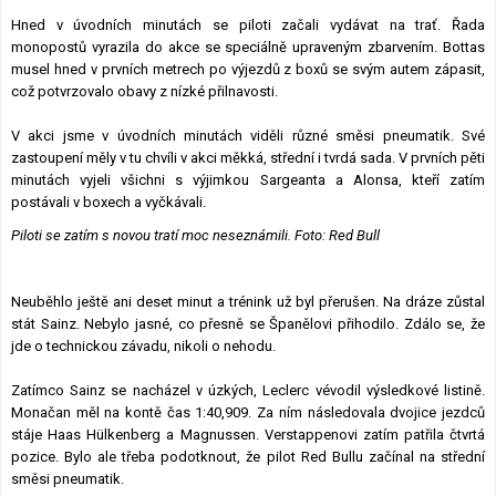
Hned v úvodních minutách se piloti začali vydávat na trať. Řada
monopostů vyrazila do akce se speciálně upraveným zbarvením. Bottas
musel hned v prvních metrech po výjezdů z boxů se svým autem zápasit,
což potvrzovalo obavy z nízké přilnavosti.
V akci jsme v úvodních minutách viděli různé směsi pneumatik. Své
zastoupení měly v tu chvíli v akci měkká, střední i tvrdá sada. V prvních pěti
minutách vyjeli všichni s výjimkou Sargeanta a Alonsa, kteří zatím
postávali v boxech a vyčkávali.
Piloti se zatím s novou tratí moc neseznámili. Foto: Red Bull
Neuběhlo ještě ani deset minut a trénink už byl přerušen. Na dráze zůstal
stát Sainz. Nebylo jasné, co přesně se Španělovi přihodilo. Zdálo se, že
jde o technickou závadu, nikoli o nehodu.
Zatímco Sainz se nacházel v úzkých, Leclerc vévodil výsledkové listině.
Monačan měl na kontě čas 1:40,909. Za ním následovala dvojice jezdců
stáje Haas Hülkenberg a Magnussen. Verstappenovi zatím patřila čtvrtá
pozice. Bylo ale třeba podotknout, že pilot Red Bullu začínal na střední
směsi pneumatik.