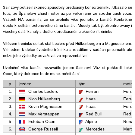
Sainzovy potíže nakonec způsobily předčasný konec tréninku. Ukázalo se
totiž, že Španělovi zhasl motor až po velké ráně ze spodní části vozu.
Vzápětí FIA oznámila, že se uvolnilo víko jednoho z kanálů. Konkrétně
došlo k selhání betonového rámu kanálu. Musely tak být zkontrolovány i
všechny další kanály a došlo k předčasnému ukončení tréninku.
Vítězem tréninku se tak stal Leclerc před Hülkenbergem a Magnussenem.
Vzhledem k délce úvodního tréninku a rozdílům v sadách pneumatik ale
nelze jeho výsledky považovat za reprezentativní.
Uvolněné víko kanálu nezavařilo jenom Sainzovi. Vůz si poškodil také
Ocon, který dokonce bude muset měnit šasi.
p.
jezdec
tým
motor
1.
Charles Leclerc
Ferrari
Ferrar
2.
Nico Hülkenberg
Haas
Ferrar
3.
Kevin Magnussen
Haas
Ferrar
4.
Max Verstappen
Red Bull
Red B
5.
Esteban Ocon
Alpine
Renau
6.
George Russell
Mercedes
Merc