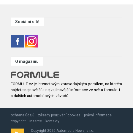
Sociální sítě
O magazínu
FORMULE.cz je internetovým zpravodajským portálem, na kterém
najdete nejnovější a nejzajímavější informace ze světa formule 1
a dalších automobilových závodů.
ochrana údajů
zásady použivání cookies
právní informace
copyright
inzerce
kontakty
Copyright 2026 Automedia News, s.r.o.